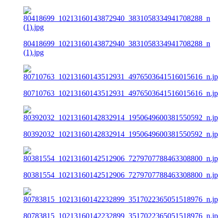
80418699_10213160143872940_3831058334941708288_n
(1).jpg
80710763_10213160143512931_4976503641516015616_n.j
80392032_10213160142832914_1950649600381550592_n.j
80381554_10213160142512906_7279707788463308800_n.j
80783815_10213160142232899_3517022365051518976_n.j