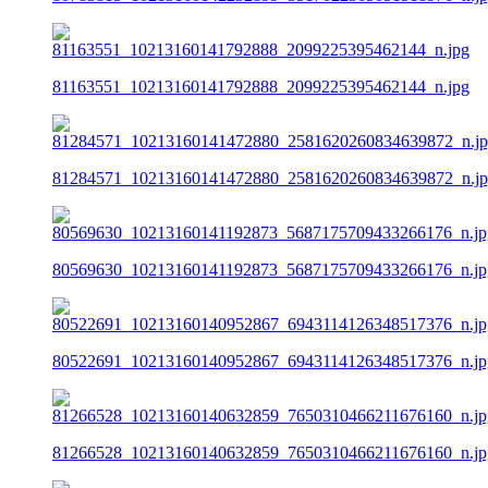
81163551_10213160141792888_2099225395462144_n.jpg
81284571_10213160141472880_2581620260834639872_n.j
80569630_10213160141192873_5687175709433266176_n.jp
80522691_10213160140952867_6943114126348517376_n.jp
81266528_10213160140632859_7650310466211676160_n.jp