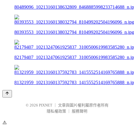
80489096_10213160138632809_8468885998233714688_n.j
80393553_10213160138032794_810499202504196096_n.jpg
82179407_10213247061925837_3100500619983585280_n.j
81321959_10213160137592783_1415552514169765888_n.j
© 2026
PIXNET
｜
文章與圖片權利屬原作者所有
隱私權政策
｜
服務聲明
⚠️