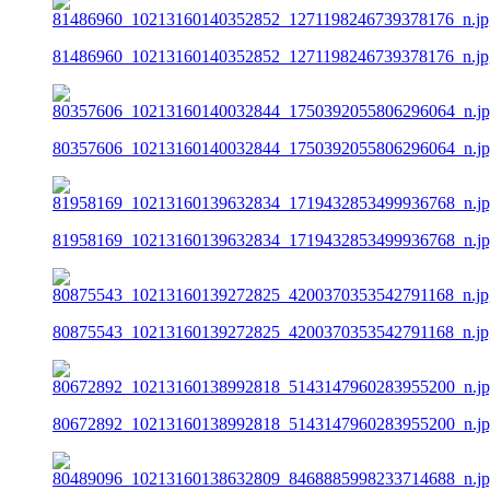
81486960_10213160140352852_1271198246739378176_n.jp
80357606_10213160140032844_1750392055806296064_n.j
81958169_10213160139632834_1719432853499936768_n.j
80875543_10213160139272825_4200370353542791168_n.jp
80672892_10213160138992818_5143147960283955200_n.j