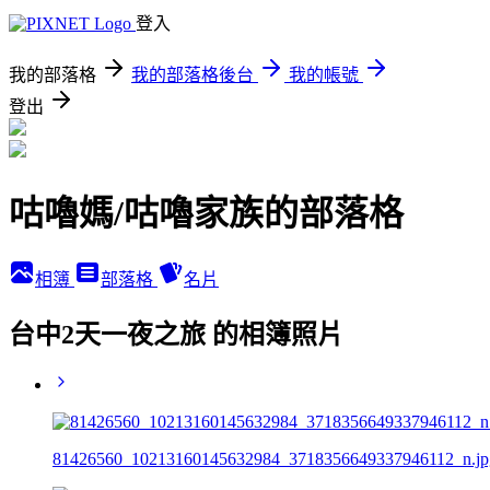
登入
我的部落格
我的部落格後台
我的帳號
登出
咕嚕媽/咕嚕家族的部落格
相簿
部落格
名片
台中2天一夜之旅 的相簿照片
81426560_10213160145632984_3718356649337946112_n.jp