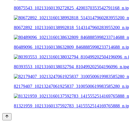
80875543_10213160139272825_4200370353542791168_n.jp
80672892_10213160138992818_5143147960283955200_n.j
80489096_10213160138632809_8468885998233714688_n.j
80393553_10213160138032794_810499202504196096_n.jpg
82179407_10213247061925837_3100500619983585280_n.j
81321959_10213160137592783_1415552514169765888_n.j