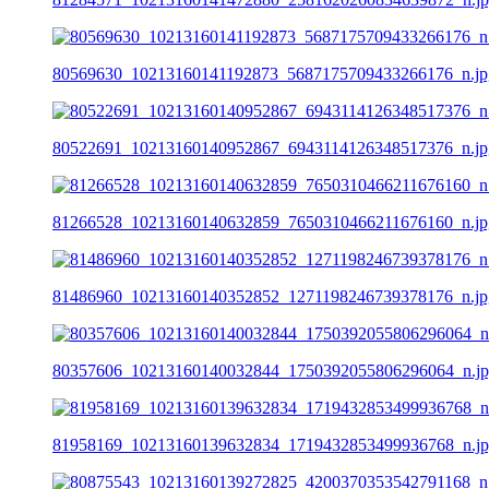
80569630_10213160141192873_5687175709433266176_n.jp
80522691_10213160140952867_6943114126348517376_n.jp
81266528_10213160140632859_7650310466211676160_n.jp
81486960_10213160140352852_1271198246739378176_n.jp
80357606_10213160140032844_1750392055806296064_n.j
81958169_10213160139632834_1719432853499936768_n.j