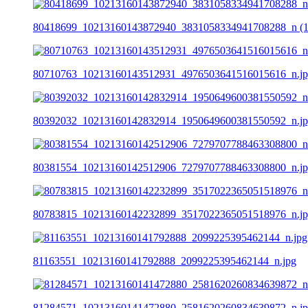
80418699_10213160143872940_3831058334941708288_n (1)
80710763_10213160143512931_4976503641516015616_n.j
80392032_10213160142832914_1950649600381550592_n.j
80381554_10213160142512906_7279707788463308800_n.j
80783815_10213160142232899_3517022365051518976_n.j
81163551_10213160141792888_2099225395462144_n.jpg
81284571_10213160141472880_2581620260834639872_n.j