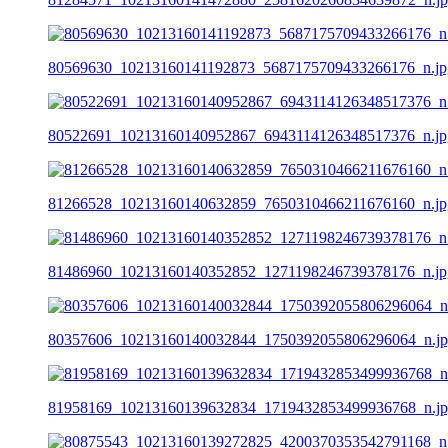
80569630_10213160141192873_5687175709433266176_n.jp
80522691_10213160140952867_6943114126348517376_n.jp
81266528_10213160140632859_7650310466211676160_n.jp
81486960_10213160140352852_1271198246739378176_n.jp
80357606_10213160140032844_1750392055806296064_n.j
81958169_10213160139632834_1719432853499936768_n.j