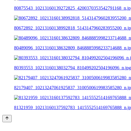
80875543_10213160139272825_4200370353542791168_n.jp
80672892_10213160138992818_5143147960283955200_n.j
80489096_10213160138632809_8468885998233714688_n.j
80393553_10213160138032794_810499202504196096_n.jpg
82179407_10213247061925837_3100500619983585280_n.j
81321959_10213160137592783_1415552514169765888_n.j