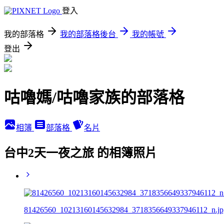
登入
我的部落格
我的部落格後台
我的帳號
登出
咕嚕媽/咕嚕家族的部落格
相簿
部落格
名片
台中2天一夜之旅 的相簿照片
81426560_10213160145632984_3718356649337946112_n.jp