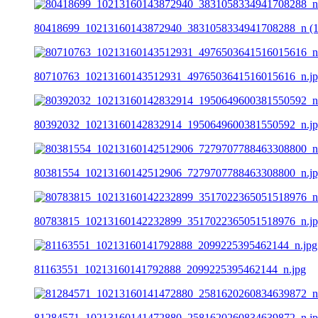
80418699_10213160143872940_3831058334941708288_n (1)
80710763_10213160143512931_4976503641516015616_n.j
80392032_10213160142832914_1950649600381550592_n.j
80381554_10213160142512906_7279707788463308800_n.j
80783815_10213160142232899_3517022365051518976_n.j
81163551_10213160141792888_2099225395462144_n.jpg
81284571_10213160141472880_2581620260834639872_n.j