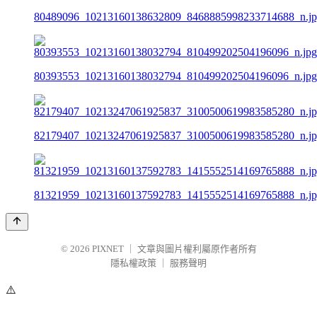
80489096_10213160138632809_8468885998233714688_n.j
80393553_10213160138032794_810499202504196096_n.jpg
82179407_10213247061925837_3100500619983585280_n.j
81321959_10213160137592783_1415552514169765888_n.j
© 2026
PIXNET
｜
文章與圖片權利屬原作者所有
隱私權政策
｜
服務聲明
⚠️