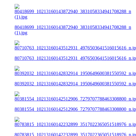
80418699_10213160143872940_3831058334941708288_n
(1).jpg
80710763_10213160143512931_4976503641516015616_n.j
80392032_10213160142832914_1950649600381550592_n.j
80381554_10213160142512906_7279707788463308800_n.j
80783815_10213160142232899_3517022365051518976_n.j