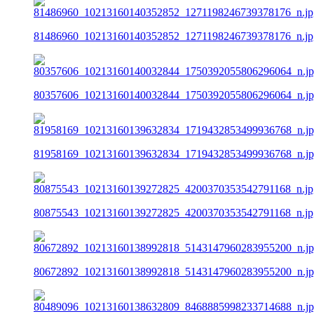
81486960_10213160140352852_1271198246739378176_n.jp
80357606_10213160140032844_1750392055806296064_n.j
81958169_10213160139632834_1719432853499936768_n.j
80875543_10213160139272825_4200370353542791168_n.jp
80672892_10213160138992818_5143147960283955200_n.j