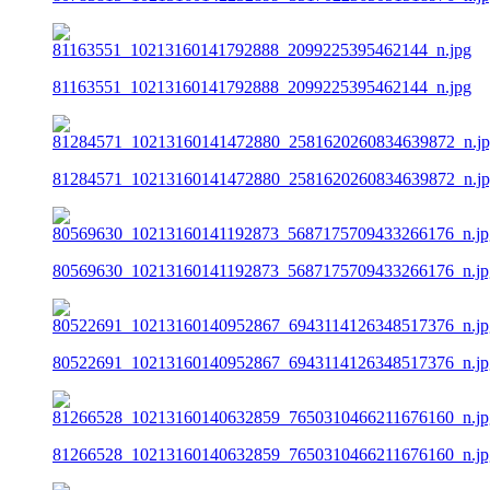
81163551_10213160141792888_2099225395462144_n.jpg
81284571_10213160141472880_2581620260834639872_n.j
80569630_10213160141192873_5687175709433266176_n.jp
80522691_10213160140952867_6943114126348517376_n.jp
81266528_10213160140632859_7650310466211676160_n.jp