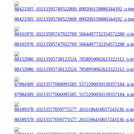
88423305_10213595749522809_899200159886344192_o.jpg
88101976_10213595747922769_5664497732354572288_o.j
88152986_10213595738122524_7858959062623322112_o.jp
87984309_10213577060095585_5572290050139357184_n.j
88189378_10213577059775577_2611196410657243136_n.jp