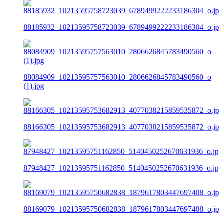
88185932_10213595758723039_6789499222233186304_o.j
88084909_10213595757563010_2806626845783490560_o
(1).jpg
88166305_10213595753682913_4077038215859535872_o.j
87948427_10213595751162850_5140450252670631936_o.jp
88169079_10213595750682838_1879617803447697408_o.j