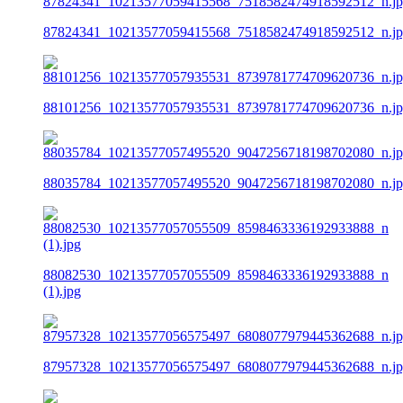
87824341_10213577059415568_7518582474918592512_n.j
88101256_10213577057935531_8739781774709620736_n.j
88035784_10213577057495520_9047256718198702080_n.j
88082530_10213577057055509_8598463336192933888_n
(1).jpg
87957328_10213577056575497_6808077979445362688_n.j