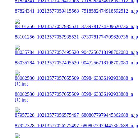
87824341_10213577059415568_7518582474918592512_n.j
88101256_10213577057935531_8739781774709620736_n.j
88035784_10213577057495520_9047256718198702080_n.j
88082530_10213577057055509_8598463336192933888_n
(1).jpg
87957328_10213577056575497_6808077979445362688_n.j