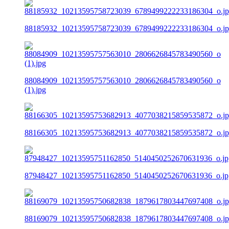
88185932_10213595758723039_6789499222233186304_o.j
88084909_10213595757563010_2806626845783490560_o
(1).jpg
88166305_10213595753682913_4077038215859535872_o.j
87948427_10213595751162850_5140450252670631936_o.jp
88169079_10213595750682838_1879617803447697408_o.j