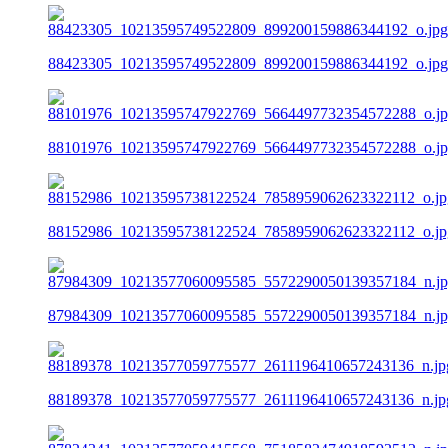
88423305_10213595749522809_899200159886344192_o.jpg
88101976_10213595747922769_5664497732354572288_o.j
88152986_10213595738122524_7858959062623322112_o.jp
87984309_10213577060095585_5572290050139357184_n.j
88189378_10213577059775577_2611196410657243136_n.jp