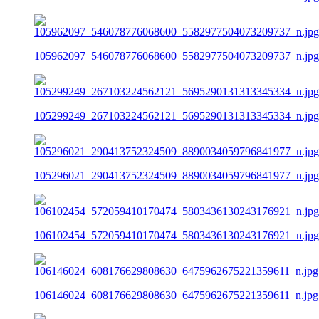
105962097_546078776068600_5582977504073209737_n.jpg
105299249_267103224562121_5695290131313345334_n.jpg
105296021_290413752324509_8890034059796841977_n.jpg
106102454_572059410170474_5803436130243176921_n.jpg
106146024_608176629808630_6475962675221359611_n.jpg