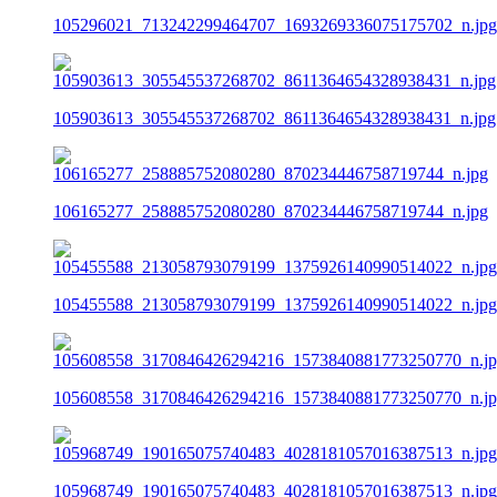
105296021_713242299464707_1693269336075175702_n.jpg
105903613_305545537268702_8611364654328938431_n.jpg
106165277_258885752080280_870234446758719744_n.jpg
105455588_213058793079199_1375926140990514022_n.jpg
105608558_3170846426294216_1573840881773250770_n.j
105968749_190165075740483_4028181057016387513_n.jpg