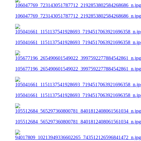
106047769_723143051787712_2192853802584268686_n.jpg
105041661_1151137541928693_7194517063921696358_n.jp
105677196_265490601549022_3997592277884542861_n.jpg
105041661_1151137541928693_7194517063921696358_n.jp
105512684_565297360800781_8401812408061561034_n.jpg