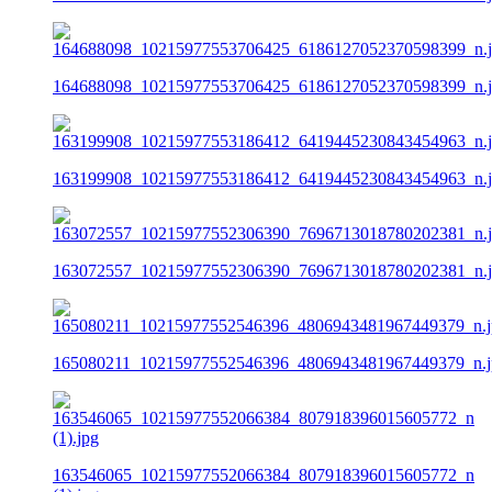
164688098_10215977553706425_6186127052370598399_n.
163199908_10215977553186412_6419445230843454963_n.
163072557_10215977552306390_7696713018780202381_n.
165080211_10215977552546396_4806943481967449379_n.j
163546065_10215977552066384_807918396015605772_n