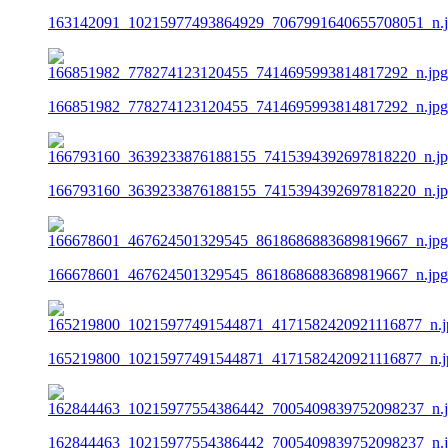
163142091_10215977493864929_7067991640655708051_n.
166851982_778274123120455_7414695993814817292_n.jpg
166793160_3639233876188155_7415394392697818220_n.j
166678601_467624501329545_8618686883689819667_n.jpg
165219800_10215977491544871_4171582420921116877_n.j
162844463_10215977554386442_7005409839752098237_n.