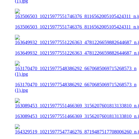
(1).jpg
163506503_10215977551746376_8116562005105424311_n.j
163649932_10215977551226363_4781226659882644687_n.
163170470_10215977548386292_6670685069715268573_n
(1).jpg
163089453_10215977551466369_3156207601813133810_n.