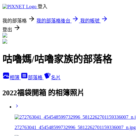
登入
我的部落格
我的部落格後台
我的帳號
登出
咕嚕媽/咕嚕家族的部落格
相簿
部落格
名片
2022福袋開箱 的相簿照片
272763041_454548599732996_5812262701159336007_n.jpg