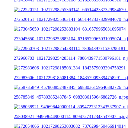
272520151_10217298255363141_6651442337329984670_n.
273045650_10217298253883104_6316579965031095074_n.
272960703_10217298254283114_7806439771530796181_n.j
272983606_10217298185081384_1843579093394758291_n.
258785849_457803852487845_6983036159646882726_n.jpg
258038921_949696449000114_8094727312343537907_n.jpg