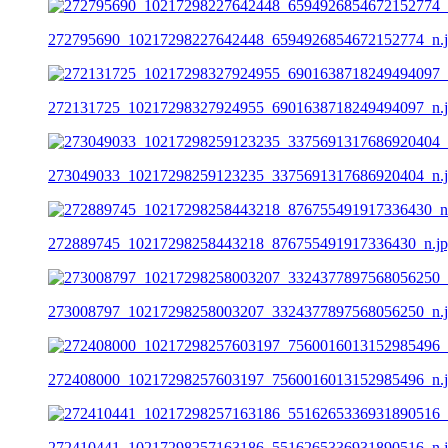
272795690_10217298227642448_6594926854672152774_n.
272131725_10217298327924955_6901638718249494097_n.
273049033_10217298259123235_3375691317686920404_n.
272889745_10217298258443218_876755491917336430_n.j
273008797_10217298258003207_3324377897568056250_n.
272408000_10217298257603197_7560016013152985496_n.
272410441_10217298257163186_5516265336931890516_n.