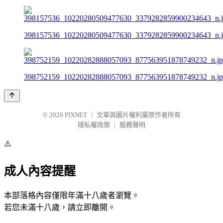
398157536_10220280509477630_3379282859900234643_n.
398752159_10220282888057093_877563951878749232_n.j
© 2026
PIXNET
｜
文章與圖片權利屬原作者所有
隱私權政策
｜
服務聲明
⚠️
成人內容提醒
本部落格內容僅限年滿十八歲者瀏覽。
若您未滿十八歲，請立即離開。