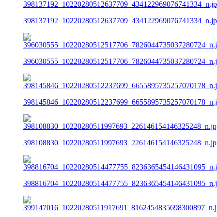
398137192_10220280512637709_434122969076741334_n.j
396030555_10220280512517706_7826044735037280724_n.
398145846_10220280512237699_6655895735257070178_n.
398108830_10220280511997693_226146154146325248_n.jp
398816704_10220280514477755_8236365454146431095_n.