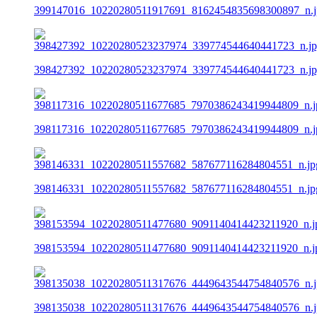
399147016_10220280511917691_8162454835698300897_n.j
398427392_10220280523237974_339774544640441723_n.j
398117316_10220280511677685_7970386243419944809_n.j
398146331_10220280511557682_587677116284804551_n.jp
398153594_10220280511477680_9091140414423211920_n.j
398135038_10220280511317676_4449643544754840576_n.j