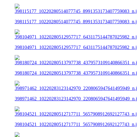
398115177_10220280514077745_8991353173407759083_n.j
398104971_10220280512957717_6431175144787025982_n.j
398180724_10220280513797738_4379573109140866351_n.
398971462_10220283123142970_2208065947641495949_n.
398104521_10220280512717711_5657908912692127743_n.j