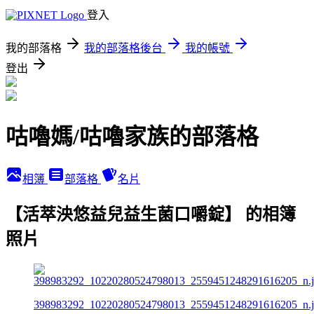
登入
我的部落格
我的部落格後台
我的帳號
登出
咕嚕媽/咕嚕家族的部落格
相簿
部落格
名片
【活萃泱悠益兒益生菌口嚼錠】 的相簿
照片
398983292_10220280524798013_2559451248291616205_n.