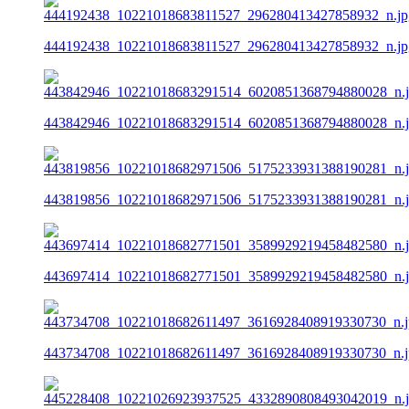
444192438_10221018683811527_296280413427858932_n.jp
443842946_10221018683291514_6020851368794880028_n.
443819856_10221018682971506_5175233931388190281_n.
443697414_10221018682771501_3589929219458482580_n.
443734708_10221018682611497_3616928408919330730_n.j