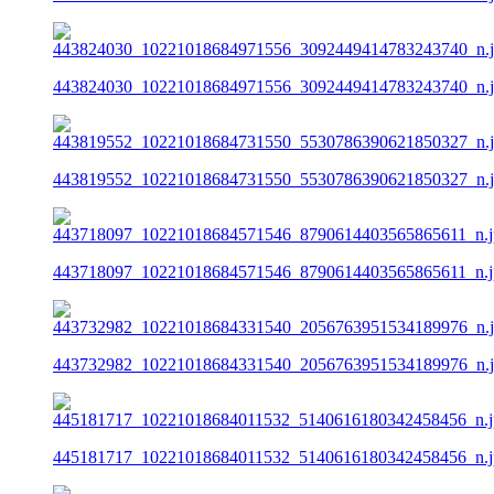
443824030_10221018684971556_3092449414783243740_n.
443819552_10221018684731550_5530786390621850327_n.
443718097_10221018684571546_8790614403565865611_n.j
443732982_10221018684331540_2056763951534189976_n.
445181717_10221018684011532_5140616180342458456_n.j