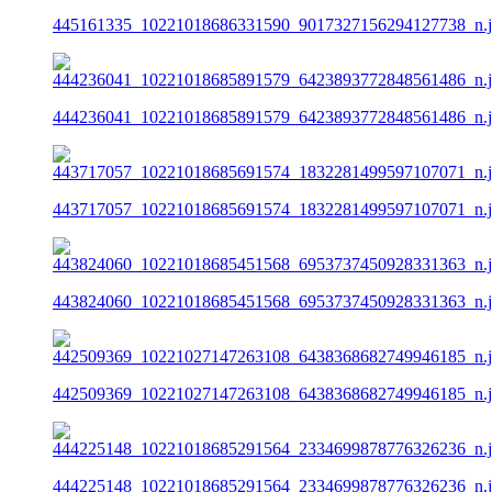
445161335_10221018686331590_9017327156294127738_n.
444236041_10221018685891579_6423893772848561486_n.
443717057_10221018685691574_1832281499597107071_n.
443824060_10221018685451568_6953737450928331363_n.
442509369_10221027147263108_6438368682749946185_n.
444225148_10221018685291564_2334699878776326236_n.