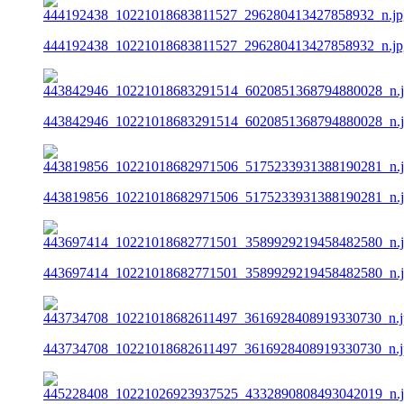
444192438_10221018683811527_296280413427858932_n.jp
443842946_10221018683291514_6020851368794880028_n.
443819856_10221018682971506_5175233931388190281_n.
443697414_10221018682771501_3589929219458482580_n.
443734708_10221018682611497_3616928408919330730_n.j