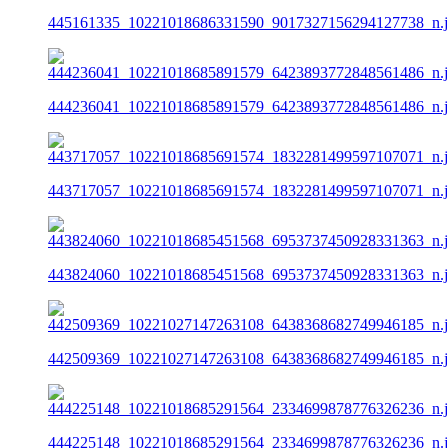
445161335_10221018686331590_9017327156294127738_n.
444236041_10221018685891579_6423893772848561486_n.
443717057_10221018685691574_1832281499597107071_n.
443824060_10221018685451568_6953737450928331363_n.
442509369_10221027147263108_6438368682749946185_n.
444225148_10221018685291564_2334699878776326236_n.