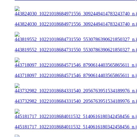
443824030_10221018684971556_3092449414783243740_n.
443819552_10221018684731550_5530786390621850327_n.
443718097_10221018684571546_8790614403565865611_n.j
443732982_10221018684331540_2056763951534189976_n.
445181717_10221018684011532_5140616180342458456_n.j