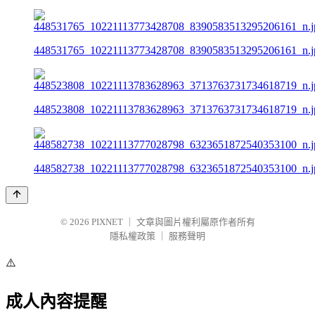
448531765_10221113773428708_8390583513295206161_n.j
448523808_10221113783628963_3713763731734618719_n.j
448582738_10221113777028798_6323651872540353100_n.j
© 2026
PIXNET
｜
文章與圖片權利屬原作者所有
隱私權政策
｜
服務聲明
⚠️
成人內容提醒