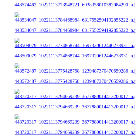
448574462_10221113773948721_6938358010582084290_n.j
448534047_10221113784468984_6817552594192855222_n.j
448509079_10221113774868744_1697320612446278931_n.j
448572487_10221113775428758_1239487370470559286_n.j
448720317_10221113794669239_3677880014413200017_n.j
448720317_10221113794669239_3677880014413200017_n.j