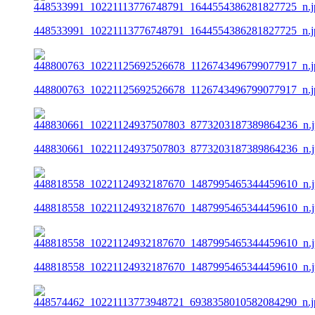
448533991_10221113776748791_1644554386281827725_n.j
448800763_10221125692526678_1126743496799077917_n.j
448830661_10221124937507803_8773203187389864236_n.j
448818558_10221124932187670_1487995465344459610_n.j
448818558_10221124932187670_1487995465344459610_n.j