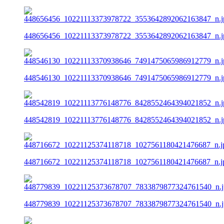
448656456_10221113373978722_3553642892062163847_n.j
448546130_10221113370938646_7491475065986912779_n.j
448542819_10221113776148776_8428552464394021852_n.j
448716672_10221125374118718_1027561180421476687_n.j
448779839_10221125373678707_7833879877324761540_n.j