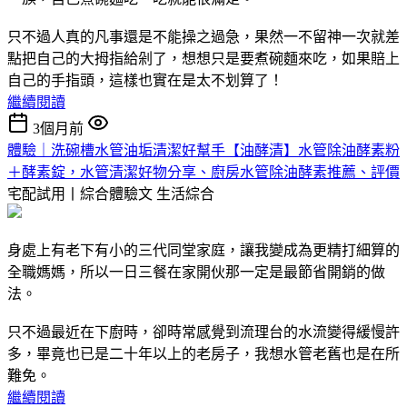
只不過人真的凡事還是不能操之過急，果然一不留神一次就差
點把自己的大拇指給剁了，想想只是要煮碗麵來吃，如果賠上
自己的手指頭，這樣也實在是太不划算了！
繼續閱讀
3個月前
體驗｜洗碗槽水管油垢清潔好幫手【油酵清】水管除油酵素粉
＋酵素錠，水管清潔好物分享、廚房水管除油酵素推薦、評價
宅配試用丨綜合體驗文
生活綜合
身處上有老下有小的三代同堂家庭，讓我變成為更精打細算的
全職媽媽，所以一日三餐在家開伙那一定是最節省開銷的做
法。
只不過最近在下廚時，卻時常感覺到流理台的水流變得緩慢許
多，畢竟也已是二十年以上的老房子，我想水管老舊也是在所
難免。
繼續閱讀