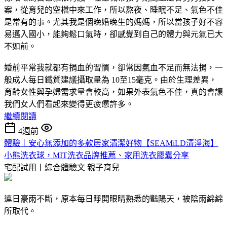
案，從育兒的空檔中來工作，所以熬夜、睡眠不足、氣色不佳
是常有的事。尤其我是個晚婚晚生的媽媽，所以當孩子好不容
易邁入國小，能夠鬆口氣時，卻感覺到自己的體力與元氣已大
不如前。
婚前平常我就都有捐血的習慣，卻常因氣血不足而無法捐，一
般成人每日鐵質建議攝取量為 10至15毫克。由於生理差異，
育齡女性與孕婦需求量會較高，如果外表氣色不佳，真的會讓
我們女人們看起來變得更疲憊許多。
繼續閱讀
4週前
體驗｜安心無添加的多款居家清潔好物【SEAMiLD清淨海】
小熊洗衣球，MIT洗衣品牌推薦、家用洗衣膠囊分享
宅配試用丨綜合體驗文
親子育兒
連日豪雨不斷，原本每日睜開眼睛熟悉的豔陽天，被陰雨綿綿
所取代。