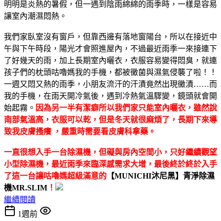
明明是炎熱的暑假，但一遇到陰雨綿綿的雨季時，一樣是容易
讓室內潮濕悶熱。
我們家臥室沒有窗戶，但靠西邊有落地窗陽台，所以在接近中
午與下午時段，陽光才會照進屋內，不過最近雨季一來接連下
了好幾天的雨，加上長期室內曬衣，衣服容易變得悶臭，就連
孩子們的枕頭咕嚕媽我的手機，都被黴菌與濕氣侵襲了啦！！
一週又悶又熱的雨季，小朋友流汗的汗漬竟然出現黴漬……而
我的手機，在雨天開冷氣後，遇到冷熱氣溫驟變，鏡頭就會開
始起霧。
因為另一半有潔癖所以我們家只能室內曬衣，雖然說
南部氣溫高，衣服可以乾，但是冬天就很麻煩了，長期下來導
致我皮膚搔癢 ，嚴重時需要看皮膚科拿藥。
一直很想入手一台除濕機，但礙與房內空間小，只好繼續觀望
小型除濕機，最近雨季來臨深感需求大增，最後終於終於入手
了這一台讓咕嚕媽超級滿意的
【MUNICHI沐尼黑】青淨除濕
機MR.SLIM
！
繼續閱讀
1週前