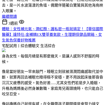
去，是一片水波蕩漾的魚塭，偶爾伴隨著白鷺鷥與其他海鳥映
入眼簾。
繼續閱讀
3週前
體驗｜女性補元氣、潤紅顏、護私密一瓶就搞定！【華信國際
醫藥】達特仕-金補精EX雙萃養氣飲，生理期保健品開箱、女
生氣色保養好物推薦
宅配試用丨綜合體驗文
生活綜合
身為女性，每個月總是有那麼幾天，是讓人感到不舒服的時
候。
像是當好朋友一早來敲門，睡眠立刻就被濕潤悶痛感取代並中
斷，就算再回去補眠也睡得極不安穩，更不用說起床後那昏昏
沉沉又疲憊的感受。氣色好差......尤其女性們若是步入婚姻，
升格為媽媽後必然身兼數職，家庭育兒兩頭燒時，也只能自己
咬牙忍受。
像咕嚕媽自己就很有感，在全職帶孩子期間還是會努力接文