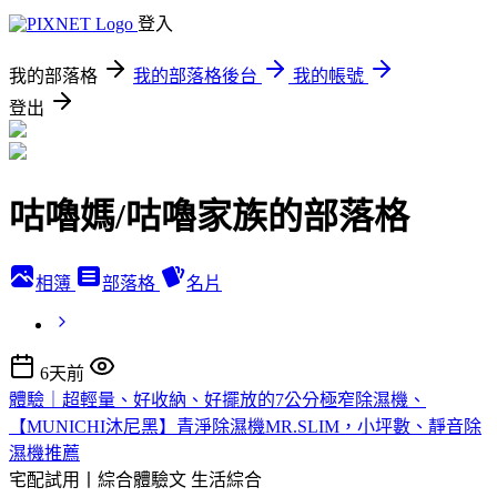
登入
我的部落格
我的部落格後台
我的帳號
登出
咕嚕媽/咕嚕家族的部落格
相簿
部落格
名片
6天前
體驗｜超輕量、好收納、好擺放的7公分極窄除濕機、
【MUNICHI沐尼黑】青淨除濕機MR.SLIM，小坪數、靜音除
濕機推薦
宅配試用丨綜合體驗文
生活綜合