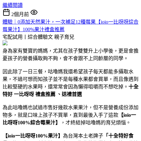
繼續閱讀
2個月前
體驗｜0添加天然果汁，一次補足12種莓果【ioio一比呀呀綜合
莓果汁】100%果汁禮盒推薦
宅配試用丨綜合體驗文
親子育兒
身為家有雙寶的媽媽，尤其在孩子雙雙升上小學後，更是會擔
憂孩子的營養攝取夠不夠，會不會跟不上同齡層的同學。
因此除了一日三餐，咕嚕媽我還希望孩子每天都能多攝取水
果，不過可想而知孩子並不是每種水果都會買單，而且像遇到
比較堅硬的水果時，還常常會因為懶得咀嚼而不想吃掉。
十全
特好 一比呀呀 禮盒推薦 、送禮首選
為此咕嚕媽也試過市售好幾款水果果汁，但不是營養成份添加
物多，就是口味上孩子不買單，直到最後入手了這款
【ioio一
比呀呀100%綜合莓果汁】
，才終結掉咕嚕媽的育兒煩惱。
【ioio一比呀呀100%果汁】
為台灣本土老牌子
「十全特好食