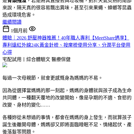
是
骨頭殘渣
，若是將其直接丟與垃圾桶，對於天氣炎熱的南部
來說，隔天真的很容易飄出異味，甚至引來果蠅、蟑螂等昆蟲
造成環境危害。
繼續閱讀
1個月前
體驗｜2026 舒壓神器推薦！40年職人專利【MeetShare遇享】
專利遠紅外線24K黃金針梳、按摩梳使用分享、分潤平台使用
心得
宅配試用丨綜合體驗文
醫療保健
每過一次母親節，就會更感慨身為媽媽的不易。
因為從選擇當媽媽的那一刻起，媽媽的身體就與孩子成為生命
共同體，一種翻天覆地的改變開始，像是孕期的不適、食慾的
改變、身材的變化……
各種妳從未想過的事情，都會在媽媽的身上發生，而就算孩子
誕生後離開母體，媽媽卻又即將面臨睡眠不足、情緒起伏、產
後落髮等問題。