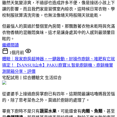
雖然天氣變涼爽，不過卻也造成許多不便，像是接送小孩上下
課的影響，而且我們家是習慣室內晾衣，這時候日常衣物、學
校制服就算清洗完後，也無法像晴天時般隔天就能乾。
但最惱人的莫過於整個室內房間，那飄散著衣物未乾時與充滿
衣物香精的混雜悶臭味，這才是讓身處其中的人感到最頭暈目
眩的。
繼續閱讀
1個月前
體驗｜我家廚房超神器，一鍵啟動，好操作廚餘、堆肥有它就
搞定！【SANSUI山水】PAKU廚寶3L智能廚餘機、廚餘機實
測開箱分享、評價
宅配試用丨綜合體驗文
生活綜合
從婆婆手上接過廚房掌廚已有四年，這期間最讓咕嚕媽我苦惱
的，除了思考菜色之外，莫過於廚餘的處理了。
畢竟下廚時不是只有
蔬菜水果
，可能還會有
肉類、魚類
、甚至