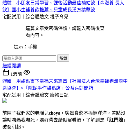
體驗｜小朋友日常學習、課後活動最佳補給飲【森滋養 長大
飲】國小生補養飲推薦、兒童成長漢方精華飲
宅配試用丨綜合體驗文
親子育兒
這篇文章受密碼保護，請輸入密碼後查
看內容。
提示：手機
解鎖
繼續閱讀
1週前
體驗｜用甜點畫下幸福未來篇章【社團法人台灣幸福狗流浪中
途協會】×「咪妮手作甜點店」公益喜餅開箱
宅配試用丨綜合體驗文
寵物日記
前陣子我們家的老貓兒
choya
，突然食慾不振懶洋洋，差點沒
讓咕嚕媽我嚇死，還好帶去給獸醫看過，了解到是「
肛門腺
」
破裂引起。