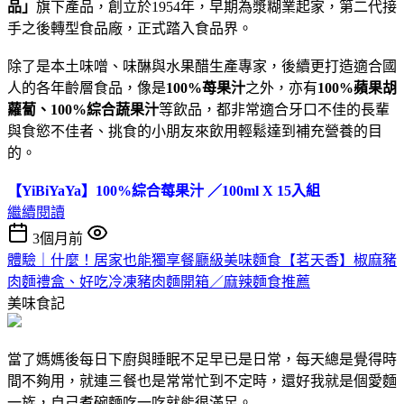
品」
旗下產品，創立於1954年，早期為漿糊業起家，第二代接
手之後轉型食品廠，正式踏入食品界。
除了是本土味噌、味醂與水果醋生產專家，後續更打造適合國
人的各年齡層食品，像是
100%苺果汁
之外，亦有
100%蘋果胡
蘿蔔、100%綜合蔬果汁
等飲品，都非常適合牙口不佳的長輩
與食慾不佳者、挑食的小朋友來飲用輕鬆達到補充營養的目
的。
【YiBiYaYa】100%綜合莓果汁 ／100ml X 15入組
繼續閱讀
3個月前
體驗｜什麼！居家也能獨享餐廳級美味麵食【茗天香】椒麻豬
肉麵禮盒、好吃冷凍豬肉麵開箱／麻辣麵食推薦
美味食記
當了媽媽後每日下廚與睡眠不足早已是日常，每天總是覺得時
間不夠用，就連三餐也是常常忙到不定時，還好我就是個愛麵
一族，自己煮碗麵吃一吃就能很滿足。