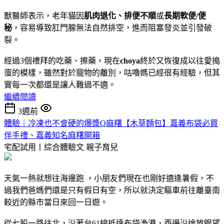
獸醫師表示，老年貓因
肌肉退化、排便不
順
或
長期軟便/便
秘
，容易導致肛門腺無法自然排空，進而阻塞發炎並引發破
裂。
經過3個禮拜的吃藥、擦藥，現在
choya
終於又恢復成以往愛搗
蛋的模樣，雖然對於寵物的離別，咕嚕媽已經很有經驗，但其
實每一次都還是讓人難過不適。
繼續閱讀
3週前
體驗｜冷凍也不會硬的爆漿Q麻糬【木草麵包】嘉義布袋必買
伴手禮、嘉義知名麻糬開箱
宅配試用丨綜合體驗文
親子育兒
天氣一熱就想往海邊跑 ，小朋友們現在也剛好適逢暑假，不
過我們爸媽們還是只有假日有空，所以就決定驅車前往離臺南
較近的縣市當日來回一日遊。
從七股一路往北，沿著台61線抵達布袋漁港，西邊沿途放眼望