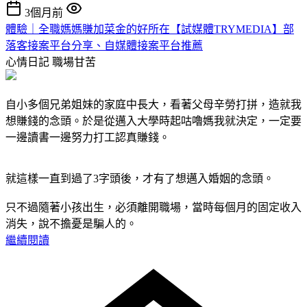
3個月前
體驗｜全職媽媽賺加菜金的好所在【試媒體TRYMEDIA】部
落客接案平台分享、自媒體接案平台推薦
心情日記
職場甘苦
自小多個兄弟姐妹的家庭中長大，看著父母辛勞打拼，造就我
想賺錢的念頭。於是從邁入大學時起咕嚕媽我就決定，一定要
一邊讀書一邊努力打工認真賺錢。
就這樣一直到過了3字頭後，才有了想邁入婚姻的念頭。
只不過隨著小孩出生，必須離開職場，當時每個月的固定收入
消失，說不擔憂是騙人的。
繼續閱讀