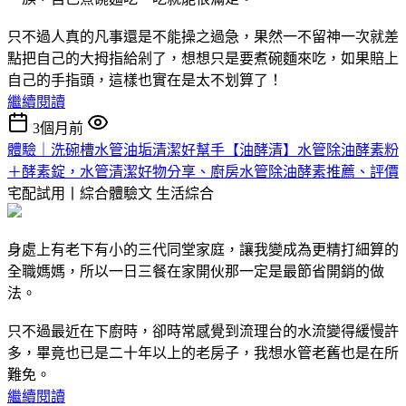
只不過人真的凡事還是不能操之過急，果然一不留神一次就差
點把自己的大拇指給剁了，想想只是要煮碗麵來吃，如果賠上
自己的手指頭，這樣也實在是太不划算了！
繼續閱讀
3個月前
體驗｜洗碗槽水管油垢清潔好幫手【油酵清】水管除油酵素粉
＋酵素錠，水管清潔好物分享、廚房水管除油酵素推薦、評價
宅配試用丨綜合體驗文
生活綜合
身處上有老下有小的三代同堂家庭，讓我變成為更精打細算的
全職媽媽，所以一日三餐在家開伙那一定是最節省開銷的做
法。
只不過最近在下廚時，卻時常感覺到流理台的水流變得緩慢許
多，畢竟也已是二十年以上的老房子，我想水管老舊也是在所
難免。
繼續閱讀