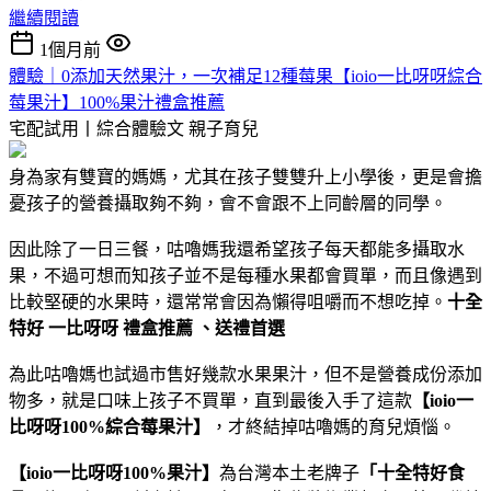
繼續閱讀
1個月前
體驗｜0添加天然果汁，一次補足12種莓果【ioio一比呀呀綜合
莓果汁】100%果汁禮盒推薦
宅配試用丨綜合體驗文
親子育兒
身為家有雙寶的媽媽，尤其在孩子雙雙升上小學後，更是會擔
憂孩子的營養攝取夠不夠，會不會跟不上同齡層的同學。
因此除了一日三餐，咕嚕媽我還希望孩子每天都能多攝取水
果，不過可想而知孩子並不是每種水果都會買單，而且像遇到
比較堅硬的水果時，還常常會因為懶得咀嚼而不想吃掉。
十全
特好 一比呀呀 禮盒推薦 、送禮首選
為此咕嚕媽也試過市售好幾款水果果汁，但不是營養成份添加
物多，就是口味上孩子不買單，直到最後入手了這款
【ioio一
比呀呀100%綜合莓果汁】
，才終結掉咕嚕媽的育兒煩惱。
【ioio一比呀呀100%果汁】
為台灣本土老牌子
「十全特好食