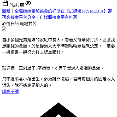
3個月前
體驗｜全職媽媽賺加菜金的好所在【試媒體TRYMEDIA】部
落客接案平台分享、自媒體接案平台推薦
心情日記
職場甘苦
自小多個兄弟姐妹的家庭中長大，看著父母辛勞打拼，造就我
想賺錢的念頭。於是從邁入大學時起咕嚕媽我就決定，一定要
一邊讀書一邊努力打工認真賺錢。
就這樣一直到過了3字頭後，才有了想邁入婚姻的念頭。
只不過隨著小孩出生，必須離開職場，當時每個月的固定收入
消失，說不擔憂是騙人的。
繼續閱讀