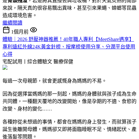
是
骨頭殘渣
，若是將其直接丟與垃圾桶，對於天氣炎熱的南部
來說，隔天真的很容易飄出異味，甚至引來果蠅、蟑螂等昆蟲
造成環境危害。
繼續閱讀
1個月前
體驗｜2026 舒壓神器推薦！40年職人專利【MeetShare遇享】
專利遠紅外線24K黃金針梳、按摩梳使用分享、分潤平台使用
心得
宅配試用丨綜合體驗文
醫療保健
每過一次母親節，就會更感慨身為媽媽的不易。
因為從選擇當媽媽的那一刻起，媽媽的身體就與孩子成為生命
共同體，一種翻天覆地的改變開始，像是孕期的不適、食慾的
改變、身材的變化……
各種妳從未想過的事情，都會在媽媽的身上發生，而就算孩子
誕生後離開母體，媽媽卻又即將面臨睡眠不足、情緒起伏、產
後落髮等問題。