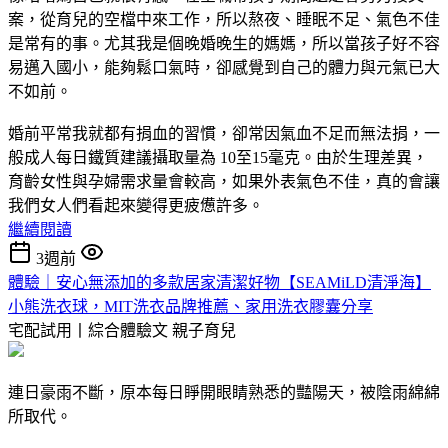
案，從育兒的空檔中來工作，所以熬夜、睡眠不足、氣色不佳
是常有的事。尤其我是個晚婚晚生的媽媽，所以當孩子好不容
易邁入國小，能夠鬆口氣時，卻感覺到自己的體力與元氣已大
不如前。
婚前平常我就都有捐血的習慣，卻常因氣血不足而無法捐，一
般成人每日鐵質建議攝取量為 10至15毫克。由於生理差異，
育齡女性與孕婦需求量會較高，如果外表氣色不佳，真的會讓
我們女人們看起來變得更疲憊許多。
繼續閱讀
3週前
體驗｜安心無添加的多款居家清潔好物【SEAMiLD清淨海】
小熊洗衣球，MIT洗衣品牌推薦、家用洗衣膠囊分享
宅配試用丨綜合體驗文
親子育兒
連日豪雨不斷，原本每日睜開眼睛熟悉的豔陽天，被陰雨綿綿
所取代。