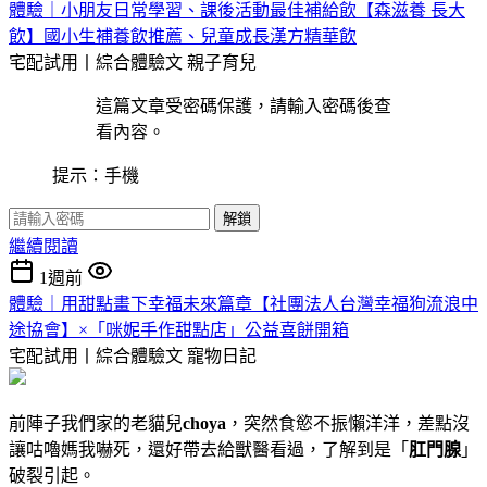
體驗｜小朋友日常學習、課後活動最佳補給飲【森滋養 長大
飲】國小生補養飲推薦、兒童成長漢方精華飲
宅配試用丨綜合體驗文
親子育兒
這篇文章受密碼保護，請輸入密碼後查
看內容。
提示：手機
解鎖
繼續閱讀
1週前
體驗｜用甜點畫下幸福未來篇章【社團法人台灣幸福狗流浪中
途協會】×「咪妮手作甜點店」公益喜餅開箱
宅配試用丨綜合體驗文
寵物日記
前陣子我們家的老貓兒
choya
，突然食慾不振懶洋洋，差點沒
讓咕嚕媽我嚇死，還好帶去給獸醫看過，了解到是「
肛門腺
」
破裂引起。