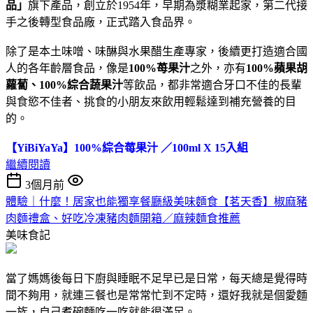
品」
旗下產品，創立於1954年，早期為漿糊業起家，第二代接
手之後轉型食品廠，正式踏入食品界。
除了是本土味噌、味醂與水果醋生產專家，後續更打造適合國
人的各年齡層食品，像是
100%苺果汁
之外，亦有
100%蘋果胡
蘿蔔、100%綜合蔬果汁
等飲品，都非常適合牙口不佳的長輩
與食慾不佳者、挑食的小朋友來飲用輕鬆達到補充營養的目
的。
【YiBiYaYa】100%綜合莓果汁 ／100ml X 15入組
繼續閱讀
3個月前
體驗｜什麼！居家也能獨享餐廳級美味麵食【茗天香】椒麻豬
肉麵禮盒、好吃冷凍豬肉麵開箱／麻辣麵食推薦
美味食記
當了媽媽後每日下廚與睡眠不足早已是日常，每天總是覺得時
間不夠用，就連三餐也是常常忙到不定時，還好我就是個愛麵
一族，自己煮碗麵吃一吃就能很滿足。