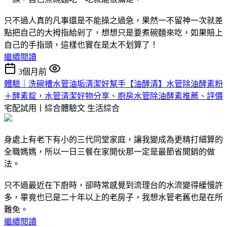
只不過人真的凡事還是不能操之過急，果然一不留神一次就差
點把自己的大拇指給剁了，想想只是要煮碗麵來吃，如果賠上
自己的手指頭，這樣也實在是太不划算了！
繼續閱讀
3個月前
體驗｜洗碗槽水管油垢清潔好幫手【油酵清】水管除油酵素粉
＋酵素錠，水管清潔好物分享、廚房水管除油酵素推薦、評價
宅配試用丨綜合體驗文
生活綜合
身處上有老下有小的三代同堂家庭，讓我變成為更精打細算的
全職媽媽，所以一日三餐在家開伙那一定是最節省開銷的做
法。
只不過最近在下廚時，卻時常感覺到流理台的水流變得緩慢許
多，畢竟也已是二十年以上的老房子，我想水管老舊也是在所
難免。
繼續閱讀