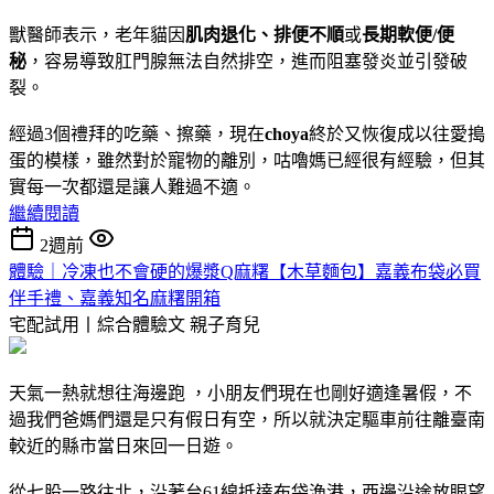
獸醫師表示，老年貓因
肌肉退化、排便不
順
或
長期軟便/便
秘
，容易導致肛門腺無法自然排空，進而阻塞發炎並引發破
裂。
經過3個禮拜的吃藥、擦藥，現在
choya
終於又恢復成以往愛搗
蛋的模樣，雖然對於寵物的離別，咕嚕媽已經很有經驗，但其
實每一次都還是讓人難過不適。
繼續閱讀
2週前
體驗｜冷凍也不會硬的爆漿Q麻糬【木草麵包】嘉義布袋必買
伴手禮、嘉義知名麻糬開箱
宅配試用丨綜合體驗文
親子育兒
天氣一熱就想往海邊跑 ，小朋友們現在也剛好適逢暑假，不
過我們爸媽們還是只有假日有空，所以就決定驅車前往離臺南
較近的縣市當日來回一日遊。
從七股一路往北，沿著台61線抵達布袋漁港，西邊沿途放眼望