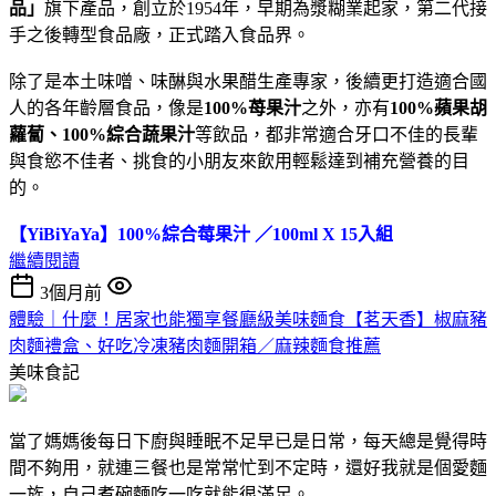
品」
旗下產品，創立於1954年，早期為漿糊業起家，第二代接
手之後轉型食品廠，正式踏入食品界。
除了是本土味噌、味醂與水果醋生產專家，後續更打造適合國
人的各年齡層食品，像是
100%苺果汁
之外，亦有
100%蘋果胡
蘿蔔、100%綜合蔬果汁
等飲品，都非常適合牙口不佳的長輩
與食慾不佳者、挑食的小朋友來飲用輕鬆達到補充營養的目
的。
【YiBiYaYa】100%綜合莓果汁 ／100ml X 15入組
繼續閱讀
3個月前
體驗｜什麼！居家也能獨享餐廳級美味麵食【茗天香】椒麻豬
肉麵禮盒、好吃冷凍豬肉麵開箱／麻辣麵食推薦
美味食記
當了媽媽後每日下廚與睡眠不足早已是日常，每天總是覺得時
間不夠用，就連三餐也是常常忙到不定時，還好我就是個愛麵
一族，自己煮碗麵吃一吃就能很滿足。