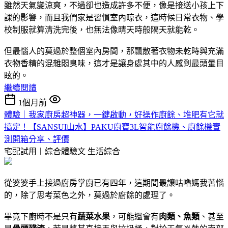
雖然天氣變涼爽，不過卻也造成許多不便，像是接送小孩上下
課的影響，而且我們家是習慣室內晾衣，這時候日常衣物、學
校制服就算清洗完後，也無法像晴天時般隔天就能乾。
但最惱人的莫過於整個室內房間，那飄散著衣物未乾時與充滿
衣物香精的混雜悶臭味，這才是讓身處其中的人感到最頭暈目
眩的。
繼續閱讀
1個月前
體驗｜我家廚房超神器，一鍵啟動，好操作廚餘、堆肥有它就
搞定！【SANSUI山水】PAKU廚寶3L智能廚餘機、廚餘機實
測開箱分享、評價
宅配試用丨綜合體驗文
生活綜合
從婆婆手上接過廚房掌廚已有四年，這期間最讓咕嚕媽我苦惱
的，除了思考菜色之外，莫過於廚餘的處理了。
畢竟下廚時不是只有
蔬菜水果
，可能還會有
肉類、魚類
、甚至