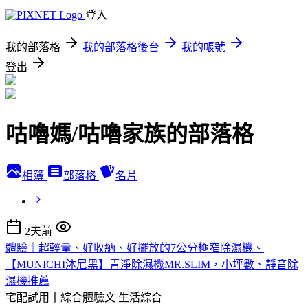
登入
我的部落格
我的部落格後台
我的帳號
登出
咕嚕媽/咕嚕家族的部落格
相簿
部落格
名片
2天前
體驗｜超輕量、好收納、好擺放的7公分極窄除濕機、
【MUNICHI沐尼黑】青淨除濕機MR.SLIM，小坪數、靜音除
濕機推薦
宅配試用丨綜合體驗文
生活綜合