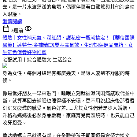
去，是一片水波蕩漾的魚塭，偶爾伴隨著白鷺鷥與其他海鳥映
入眼簾。
繼續閱讀
3週前
體驗｜女性補元氣、潤紅顏、護私密一瓶就搞定！【華信國際
醫藥】達特仕-金補精EX雙萃養氣飲，生理期保健品開箱、女
生氣色保養好物推薦
宅配試用丨綜合體驗文
生活綜合
身為女性，每個月總是有那麼幾天，是讓人感到不舒服的時
候。
像是當好朋友一早來敲門，睡眠立刻就被濕潤悶痛感取代並中
斷，就算再回去補眠也睡得極不安穩，更不用說起床後那昏昏
沉沉又疲憊的感受。氣色好差......尤其女性們若是步入婚姻，
升格為媽媽後必然身兼數職，家庭育兒兩頭燒時，也只能自己
咬牙忍受。
像咕嚕媽自己就很有感，在全職帶孩子期間還是會努力接文