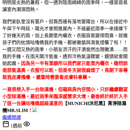
明明是炎熱的暑假，但一遇到陰雨綿綿的雨季時，一樣是容易
讓室內潮濕悶熱。
我們家臥室沒有窗戶，但靠西邊有落地窗陽台，所以在接近中
午與下午時段，陽光才會照進屋內，不過最近雨季一來接連下
了好幾天的雨，加上長期室內曬衣，衣服容易變得悶臭，就連
孩子們的枕頭咕嚕媽我的手機，都被黴菌與濕氣侵襲了啦！！
一週又悶又熱的雨季，小朋友流汗的汗漬竟然出現黴漬……而
我的手機，在雨天開冷氣後，遇到冷熱氣溫驟變，鏡頭就會開
始起霧。
因為另一半有潔癖所以我們家只能室內曬衣，雖然說
南部氣溫高，衣服可以乾，但是冬天就很麻煩了，長期下來導
致我皮膚搔癢 ，嚴重時需要看皮膚科拿藥。
一直很想入手一台除濕機，但礙與房內空間小，只好繼續觀望
小型除濕機，最近雨季來臨深感需求大增，最後終於終於入手
了這一台讓咕嚕媽超級滿意的
【MUNICHI沐尼黑】青淨除濕
機MR.SLIM
！
繼續閱讀
1週前