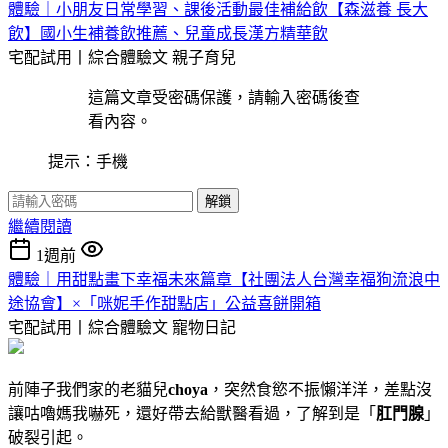
體驗｜小朋友日常學習、課後活動最佳補給飲【森滋養 長大
飲】國小生補養飲推薦、兒童成長漢方精華飲
宅配試用丨綜合體驗文
親子育兒
這篇文章受密碼保護，請輸入密碼後查
看內容。
提示：手機
解鎖
繼續閱讀
1週前
體驗｜用甜點畫下幸福未來篇章【社團法人台灣幸福狗流浪中
途協會】×「咪妮手作甜點店」公益喜餅開箱
宅配試用丨綜合體驗文
寵物日記
前陣子我們家的老貓兒
choya
，突然食慾不振懶洋洋，差點沒
讓咕嚕媽我嚇死，還好帶去給獸醫看過，了解到是「
肛門腺
」
破裂引起。