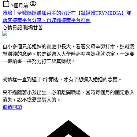
3個月前
體驗｜全職媽媽賺加菜金的好所在【試媒體TRYMEDIA】部
落客接案平台分享、自媒體接案平台推薦
心情日記
職場甘苦
自小多個兄弟姐妹的家庭中長大，看著父母辛勞打拼，造就我
想賺錢的念頭。於是從邁入大學時起咕嚕媽我就決定，一定要
一邊讀書一邊努力打工認真賺錢。
就這樣一直到過了3字頭後，才有了想邁入婚姻的念頭。
只不過隨著小孩出生，必須離開職場，當時每個月的固定收入
消失，說不擔憂是騙人的。
繼續閱讀