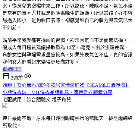
案，從育兒的空檔中來工作，所以熬夜、睡眠不足、氣色不佳
是常有的事。尤其我是個晚婚晚生的媽媽，所以當孩子好不容
易邁入國小，能夠鬆口氣時，卻感覺到自己的體力與元氣已大
不如前。
婚前平常我就都有捐血的習慣，卻常因氣血不足而無法捐，一
般成人每日鐵質建議攝取量為 10至15毫克。由於生理差異，
育齡女性與孕婦需求量會較高，如果外表氣色不佳，真的會讓
我們女人們看起來變得更疲憊許多。
繼續閱讀
3週前
體驗｜安心無添加的多款居家清潔好物【SEAMiLD清淨海】
小熊洗衣球，MIT洗衣品牌推薦、家用洗衣膠囊分享
宅配試用丨綜合體驗文
親子育兒
連日豪雨不斷，原本每日睜開眼睛熟悉的豔陽天，被陰雨綿綿
所取代。