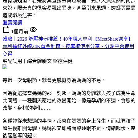
是
骨頭殘渣
，若是將其直接丟與垃圾桶，對於天氣炎熱的南部
來說，隔天真的很容易飄出異味，甚至引來果蠅、蟑螂等昆蟲
造成環境危害。
繼續閱讀
1個月前
體驗｜2026 舒壓神器推薦！40年職人專利【MeetShare遇享】
專利遠紅外線24K黃金針梳、按摩梳使用分享、分潤平台使用
心得
宅配試用丨綜合體驗文
醫療保健
每過一次母親節，就會更感慨身為媽媽的不易。
因為從選擇當媽媽的那一刻起，媽媽的身體就與孩子成為生命
共同體，一種翻天覆地的改變開始，像是孕期的不適、食慾的
改變、身材的變化……
各種妳從未想過的事情，都會在媽媽的身上發生，而就算孩子
誕生後離開母體，媽媽卻又即將面臨睡眠不足、情緒起伏、產
後落髮等問題。