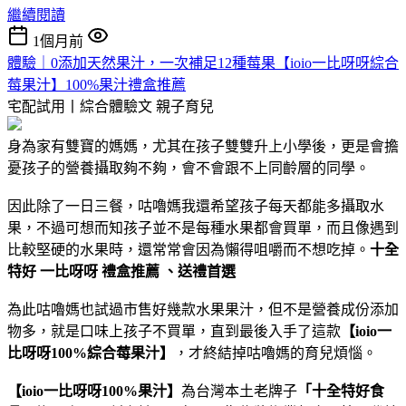
繼續閱讀
1個月前
體驗｜0添加天然果汁，一次補足12種莓果【ioio一比呀呀綜合
莓果汁】100%果汁禮盒推薦
宅配試用丨綜合體驗文
親子育兒
身為家有雙寶的媽媽，尤其在孩子雙雙升上小學後，更是會擔
憂孩子的營養攝取夠不夠，會不會跟不上同齡層的同學。
因此除了一日三餐，咕嚕媽我還希望孩子每天都能多攝取水
果，不過可想而知孩子並不是每種水果都會買單，而且像遇到
比較堅硬的水果時，還常常會因為懶得咀嚼而不想吃掉。
十全
特好 一比呀呀 禮盒推薦 、送禮首選
為此咕嚕媽也試過市售好幾款水果果汁，但不是營養成份添加
物多，就是口味上孩子不買單，直到最後入手了這款
【ioio一
比呀呀100%綜合莓果汁】
，才終結掉咕嚕媽的育兒煩惱。
【ioio一比呀呀100%果汁】
為台灣本土老牌子
「十全特好食