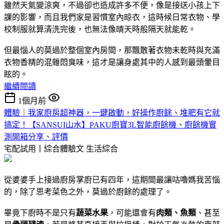
雖然天氣變涼爽，不過卻也造成許多不便，像是接送小孩上下
課的影響，而且我們家是習慣室內晾衣，這時候日常衣物、學
校制服就算清洗完後，也無法像晴天時般隔天就能乾。
但最惱人的莫過於整個室內房間，那飄散著衣物未乾時與充滿
衣物香精的混雜悶臭味，這才是讓身處其中的人感到最頭暈目
眩的。
繼續閱讀
1個月前
體驗｜我家廚房超神器，一鍵啟動，好操作廚餘、堆肥有它就
搞定！【SANSUI山水】PAKU廚寶3L智能廚餘機、廚餘機實
測開箱分享、評價
宅配試用丨綜合體驗文
生活綜合
從婆婆手上接過廚房掌廚已有四年，這期間最讓咕嚕媽我苦惱
的，除了思考菜色之外，莫過於廚餘的處理了。
畢竟下廚時不是只有
蔬菜水果
，可能還會有
肉類、魚類
、甚至