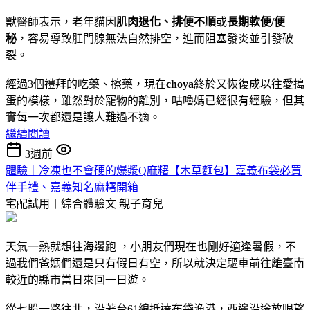
獸醫師表示，老年貓因
肌肉退化、排便不
順
或
長期軟便/便
秘
，容易導致肛門腺無法自然排空，進而阻塞發炎並引發破
裂。
經過3個禮拜的吃藥、擦藥，現在
choya
終於又恢復成以往愛搗
蛋的模樣，雖然對於寵物的離別，咕嚕媽已經很有經驗，但其
實每一次都還是讓人難過不適。
繼續閱讀
3週前
體驗｜冷凍也不會硬的爆漿Q麻糬【木草麵包】嘉義布袋必買
伴手禮、嘉義知名麻糬開箱
宅配試用丨綜合體驗文
親子育兒
天氣一熱就想往海邊跑 ，小朋友們現在也剛好適逢暑假，不
過我們爸媽們還是只有假日有空，所以就決定驅車前往離臺南
較近的縣市當日來回一日遊。
從七股一路往北，沿著台61線抵達布袋漁港，西邊沿途放眼望