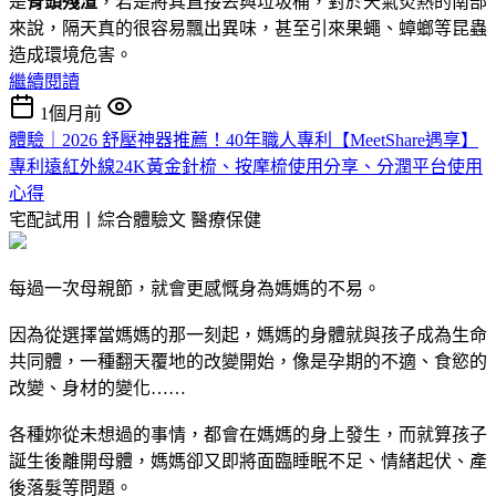
是
骨頭殘渣
，若是將其直接丟與垃圾桶，對於天氣炎熱的南部
來說，隔天真的很容易飄出異味，甚至引來果蠅、蟑螂等昆蟲
造成環境危害。
繼續閱讀
1個月前
體驗｜2026 舒壓神器推薦！40年職人專利【MeetShare遇享】
專利遠紅外線24K黃金針梳、按摩梳使用分享、分潤平台使用
心得
宅配試用丨綜合體驗文
醫療保健
每過一次母親節，就會更感慨身為媽媽的不易。
因為從選擇當媽媽的那一刻起，媽媽的身體就與孩子成為生命
共同體，一種翻天覆地的改變開始，像是孕期的不適、食慾的
改變、身材的變化……
各種妳從未想過的事情，都會在媽媽的身上發生，而就算孩子
誕生後離開母體，媽媽卻又即將面臨睡眠不足、情緒起伏、產
後落髮等問題。