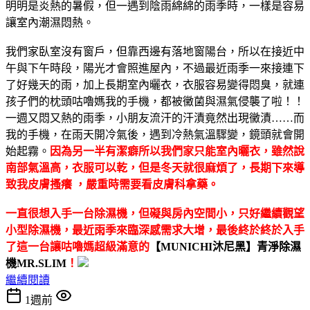
明明是炎熱的暑假，但一遇到陰雨綿綿的雨季時，一樣是容易
讓室內潮濕悶熱。
我們家臥室沒有窗戶，但靠西邊有落地窗陽台，所以在接近中
午與下午時段，陽光才會照進屋內，不過最近雨季一來接連下
了好幾天的雨，加上長期室內曬衣，衣服容易變得悶臭，就連
孩子們的枕頭咕嚕媽我的手機，都被黴菌與濕氣侵襲了啦！！
一週又悶又熱的雨季，小朋友流汗的汗漬竟然出現黴漬……而
我的手機，在雨天開冷氣後，遇到冷熱氣溫驟變，鏡頭就會開
始起霧。
因為另一半有潔癖所以我們家只能室內曬衣，雖然說
南部氣溫高，衣服可以乾，但是冬天就很麻煩了，長期下來導
致我皮膚搔癢 ，嚴重時需要看皮膚科拿藥。
一直很想入手一台除濕機，但礙與房內空間小，只好繼續觀望
小型除濕機，最近雨季來臨深感需求大增，最後終於終於入手
了這一台讓咕嚕媽超級滿意的
【MUNICHI沐尼黑】青淨除濕
機MR.SLIM
！
繼續閱讀
1週前