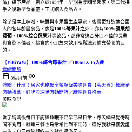
品」
旗下產品，創立於1954年，早期為漿糊業起家，第二代接
手之後轉型食品廠，正式踏入食品界。
除了是本土味噌、味醂與水果醋生產專家，後續更打造適合國
人的各年齡層食品，像是
100%苺果汁
之外，亦有
100%蘋果胡
蘿蔔、100%綜合蔬果汁
等飲品，都非常適合牙口不佳的長輩
與食慾不佳者、挑食的小朋友來飲用輕鬆達到補充營養的目
的。
【YiBiYaYa】100%綜合莓果汁 ／100ml X 15入組
繼續閱讀
3個月前
體驗｜什麼！居家也能獨享餐廳級美味麵食【茗天香】椒麻豬
肉麵禮盒、好吃冷凍豬肉麵開箱／麻辣麵食推薦
美味食記
當了媽媽後每日下廚與睡眠不足早已是日常，每天總是覺得時
間不夠用，就連三餐也是常常忙到不定時，還好我就是個愛麵
一族，自己煮碗麵吃一吃就能很滿足。