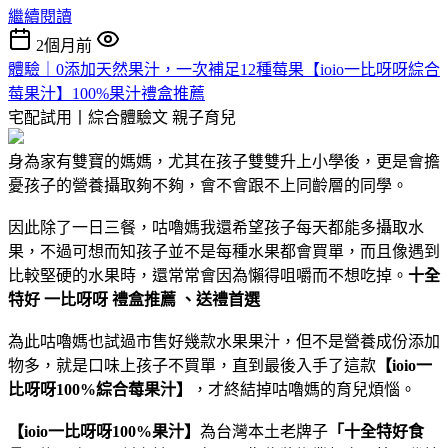
繼續閱讀
2個月前
體驗｜0添加天然果汁，一次補足12種莓果【ioio一比呀呀綜合
莓果汁】100%果汁禮盒推薦
宅配試用丨綜合體驗文
親子育兒
身為家有雙寶的媽媽，尤其在孩子雙雙升上小學後，更是會擔
憂孩子的營養攝取夠不夠，會不會跟不上同齡層的同學。
因此除了一日三餐，咕嚕媽我還希望孩子每天都能多攝取水
果，不過可想而知孩子並不是每種水果都會買單，而且像遇到
比較堅硬的水果時，還常常會因為懶得咀嚼而不想吃掉。
十全
特好 一比呀呀 禮盒推薦 、送禮首選
為此咕嚕媽也試過市售好幾款水果果汁，但不是營養成份添加
物多，就是口味上孩子不買單，直到最後入手了這款
【ioio一
比呀呀100%綜合莓果汁】
，才終結掉咕嚕媽的育兒煩惱。
【ioio一比呀呀100%果汁】
為台灣本土老牌子
「十全特好食