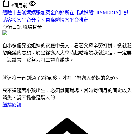
3個月前
體驗｜全職媽媽賺加菜金的好所在【試媒體TRYMEDIA】部
落客接案平台分享、自媒體接案平台推薦
心情日記
職場甘苦
自小多個兄弟姐妹的家庭中長大，看著父母辛勞打拼，造就我
想賺錢的念頭。於是從邁入大學時起咕嚕媽我就決定，一定要
一邊讀書一邊努力打工認真賺錢。
就這樣一直到過了3字頭後，才有了想邁入婚姻的念頭。
只不過隨著小孩出生，必須離開職場，當時每個月的固定收入
消失，說不擔憂是騙人的。
繼續閱讀