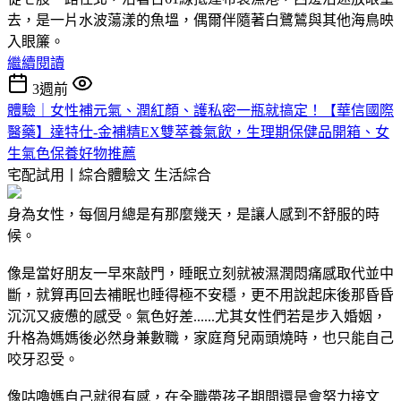
去，是一片水波蕩漾的魚塭，偶爾伴隨著白鷺鷥與其他海鳥映
入眼簾。
繼續閱讀
3週前
體驗｜女性補元氣、潤紅顏、護私密一瓶就搞定！【華信國際
醫藥】達特仕-金補精EX雙萃養氣飲，生理期保健品開箱、女
生氣色保養好物推薦
宅配試用丨綜合體驗文
生活綜合
身為女性，每個月總是有那麼幾天，是讓人感到不舒服的時
候。
像是當好朋友一早來敲門，睡眠立刻就被濕潤悶痛感取代並中
斷，就算再回去補眠也睡得極不安穩，更不用說起床後那昏昏
沉沉又疲憊的感受。氣色好差......尤其女性們若是步入婚姻，
升格為媽媽後必然身兼數職，家庭育兒兩頭燒時，也只能自己
咬牙忍受。
像咕嚕媽自己就很有感，在全職帶孩子期間還是會努力接文