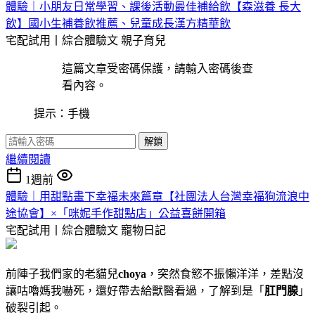
體驗｜小朋友日常學習、課後活動最佳補給飲【森滋養 長大
飲】國小生補養飲推薦、兒童成長漢方精華飲
宅配試用丨綜合體驗文
親子育兒
這篇文章受密碼保護，請輸入密碼後查
看內容。
提示：手機
解鎖
繼續閱讀
1週前
體驗｜用甜點畫下幸福未來篇章【社團法人台灣幸福狗流浪中
途協會】×「咪妮手作甜點店」公益喜餅開箱
宅配試用丨綜合體驗文
寵物日記
前陣子我們家的老貓兒
choya
，突然食慾不振懶洋洋，差點沒
讓咕嚕媽我嚇死，還好帶去給獸醫看過，了解到是「
肛門腺
」
破裂引起。