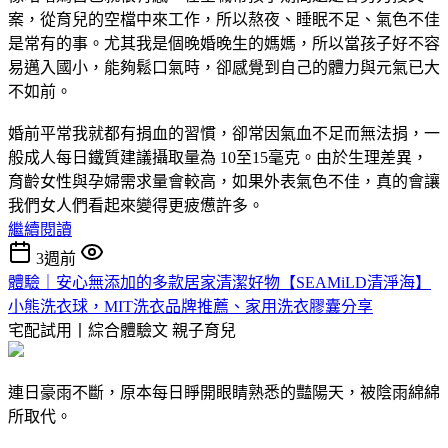
案，從育兒的空檔中來工作，所以熬夜、睡眠不足、氣色不佳
是常有的事。尤其我是個晚婚晚生的媽媽，所以當孩子好不容
易邁入國小，能夠鬆口氣時，卻感覺到自己的體力與元氣已大
不如前。
婚前平常我就都有捐血的習慣，卻常因氣血不足而無法捐，一
般成人每日鐵質建議攝取量為 10至15毫克。由於生理差異，
育齡女性與孕婦需求量會較高，如果外表氣色不佳，真的會讓
我們女人們看起來變得更疲憊許多。
繼續閱讀
3週前
體驗｜安心無添加的多款居家清潔好物【SEAMiLD清淨海】
小熊洗衣球，MIT洗衣品牌推薦、家用洗衣膠囊分享
宅配試用丨綜合體驗文
親子育兒
連日豪雨不斷，原本每日睜開眼睛熟悉的豔陽天，被陰雨綿綿
所取代。