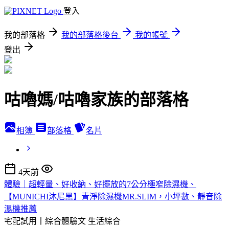
登入
我的部落格
我的部落格後台
我的帳號
登出
咕嚕媽/咕嚕家族的部落格
相簿
部落格
名片
4天前
體驗｜超輕量、好收納、好擺放的7公分極窄除濕機、
【MUNICHI沐尼黑】青淨除濕機MR.SLIM，小坪數、靜音除
濕機推薦
宅配試用丨綜合體驗文
生活綜合