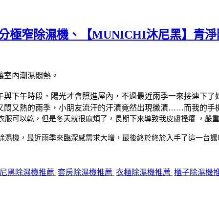
極窄除濕機、【MUNICHI沐尼黑】青淨
讓室內潮濕悶熱。
午與下午時段，陽光才會照進屋內，不過最近雨季一來接連下了
又悶又熱的雨季，小朋友流汗的汗漬竟然出現黴漬……而我的手
衣服可以乾，但是冬天就很麻煩了，長期下來導致我皮膚搔癢 ，嚴
除濕機，最近雨季來臨深感需求大增，最後終於終於入手了這一台讓
尼黑除濕機推薦
套房除濕機推薦
衣櫃除濕機推薦
櫃子除濕機