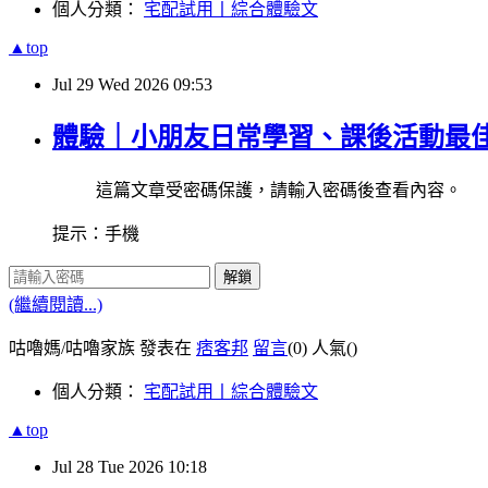
個人分類：
宅配試用丨綜合體驗文
▲top
Jul
29
Wed
2026
09:53
體驗｜小朋友日常學習、課後活動最
這篇文章受密碼保護，請輸入密碼後查看內容。
提示：手機
解鎖
(繼續閱讀...)
咕嚕媽/咕嚕家族 發表在
痞客邦
留言
(0)
人氣(
)
個人分類：
宅配試用丨綜合體驗文
▲top
Jul
28
Tue
2026
10:18