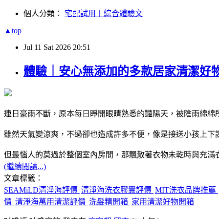
個人分類：
宅配試用丨綜合體驗文
▲top
Jul
11
Sat
2026
20:51
體驗｜安心無添加的多款居家清潔好物
連日豪雨不斷，原本每日睜開眼睛熟悉的豔陽天，被陰雨綿綿
雖然天氣變涼爽，不過卻也造成許多不便，像是接送小孩上下
但最惱人的莫過於整個室內房間，那飄散著衣物未乾時與充滿
(繼續閱讀...)
文章標籤：
SEAMiLD清淨海評價
清淨海洗衣膠囊評價
MIT洗衣品牌推薦
價
清淨海萬用清潔評價
洗髮精開箱
家用清潔好物開箱