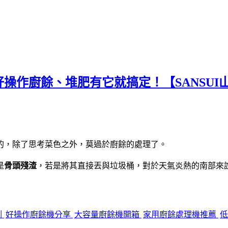
作廚餘、堆肥有它就搞定！【SANSUI山
的，除了思考菜色之外，莫過於廚餘的處理了。
是
骨頭殘渣
，若是將其直接丟與垃圾桶，對於天氣炎熱的南部來
測
好操作廚餘機分享
大容量廚餘機開箱
家用廚餘處理機推薦