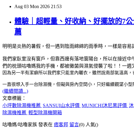
Aug
03
Mon
2026
21:53
體驗｜超輕量、好收納、好擺放的7公分
薦
明明是炎熱的暑假，但一遇到陰雨綿綿的雨季時，一樣是容易
我們家臥室沒有窗戶，但靠西邊有落地窗陽台，所以在接近中
們的枕頭咕嚕媽我的手機，都被黴菌與濕氣侵襲了啦！！一週
因為另一半有潔癖所以我們家只能室內曬衣，雖然說南部氣溫高，
一直很想入手一台除濕機，但礙與房內空間小，只好繼續觀望小型
(繼續閱讀...)
文章標籤：
小坪數除濕機推薦
SANSUI山水評價
MUNICHI沐尼黑評價
沐
除濕機推薦
輕型除濕機開箱
咕嚕媽/咕嚕家族 發表在
痞客邦
留言
(0)
人氣(
)