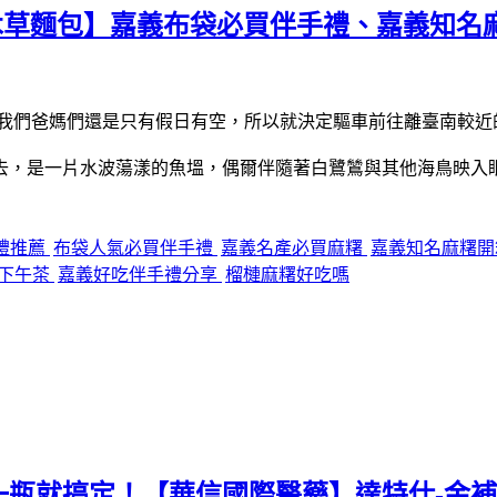
木草麵包】嘉義布袋必買伴手禮、嘉義知名
過我們爸媽們還是只有假日有空，所以就決定驅車前往離臺南較近
望去，是一片水波蕩漾的魚塭，偶爾伴隨著白鷺鷥與其他海鳥映入
禮推薦
布袋人氣必買伴手禮
嘉義名產必買麻糬
嘉義知名麻糬
下午茶
嘉義好吃伴手禮分享
榴槤麻糬好吃嗎
瓶就搞定！【華信國際醫藥】達特仕-金補