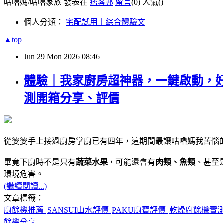
咕嚕媽/咕嚕家族 發表在
痞客邦
留言
(0)
人氣(
)
個人分類：
宅配試用丨綜合體驗文
▲top
Jun
29
Mon
2026
08:46
體驗｜我家廚房超神器，一鍵啟動，好操
測開箱分享、評價
從婆婆手上接過廚房掌廚已有四年，這期間最讓咕嚕媽我苦惱
畢竟下廚時不是只有
蔬菜水果
，可能還會有
肉類、魚類
、甚至
環境危害。
(繼續閱讀...)
文章標籤：
廚餘機推薦
SANSUI山水評價
PAKU廚寶評價
乾燥廚餘機實
餘機分享