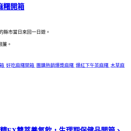
麻糬開箱
的縣市當日來回一日遊。
眼簾。
開箱
好吃麻糬開箱
團購熱銷爆漿麻糬
爆紅下午茶麻糬
木草麻
精EX雙萃養氣飲，生理期保健品開箱、