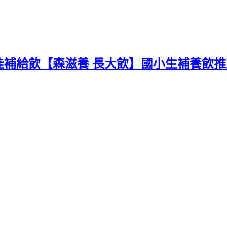
佳補給飲【森滋養 長大飲】國小生補養飲