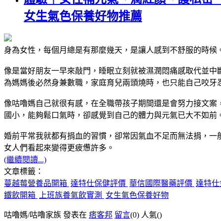
女生氣色保養好物推薦
身為女性，每個月總是有那麼幾天，是讓人感到不舒服的時候
像是當好朋友一早來敲門，睡眠立刻就被濕潤悶痛感取代並中斷，
為媽媽後必然身兼數職，家庭育兒兩頭燒時，也只能自己咬牙
像咕嚕媽自己就很有感，在全職帶孩子期間還是會努力接文案
國小，能夠鬆口氣時，卻感覺到自己的體力與元氣已大不如前
婚前平常我就都有捐血的習慣，卻常因氣血不足而無法捐，一般
女人們看起來變得更疲憊許多。
(繼續閱讀...)
文章標籤：
蔓越莓營養品開箱
達特仕保健評價
華信國際醫藥評價
達特仕
鐵飲開箱
上班族養氣飲實測
女生氣色保養好物
咕嚕媽/咕嚕家族 發表在
痞客邦
留言
(0)
人氣(
)