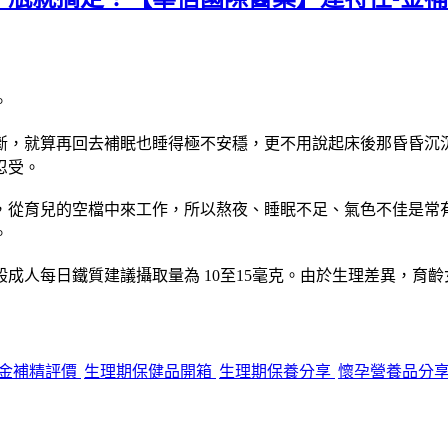
。
就算再回去補眠也睡得極不安穩，更不用說起床後那昏昏沉沉又疲
忍受。
，從育兒的空檔中來工作，所以熬夜、睡眠不足、氣色不佳是常
。
成人每日鐵質建議攝取量為 10至15毫克。由於生理差異，育
金補精評價
生理期保健品開箱
生理期保養分享
懷孕營養品分