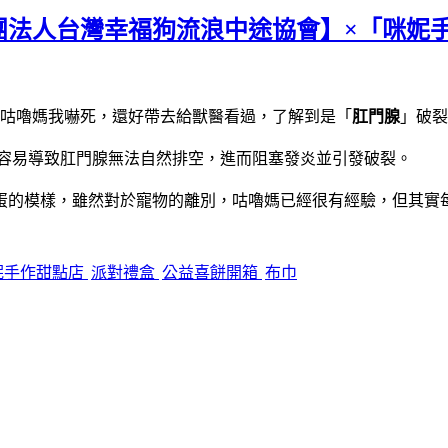
團法人台灣幸福狗流浪中途協會】×「咪妮
咕嚕媽我嚇死，還好帶去給獸醫看過，了解到是「
肛門腺
」破裂
容易導致肛門腺無法自然排空，進而阻塞發炎並引發破裂。
蛋的模樣，雖然對於寵物的離別，咕嚕媽已經很有經驗，但其實
妮手作甜點店
派對禮盒
公益喜餅開箱
布巾