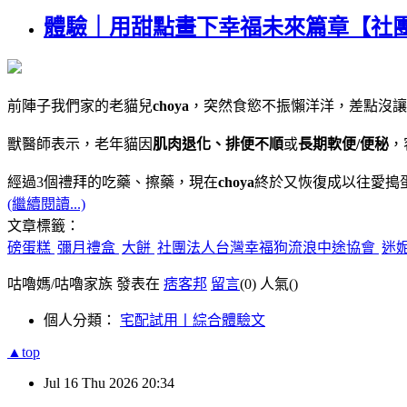
體驗｜用甜點畫下幸福未來篇章【社
前陣子我們家的老貓兒
choya
，突然食慾不振懶洋洋，差點沒讓
獸醫師表示，老年貓因
肌肉退化、排便不
順
或
長期軟便/便秘
，
經過3個禮拜的吃藥、擦藥，現在
choya
終於又恢復成以往愛搗
(繼續閱讀...)
文章標籤：
磅蛋糕
彌月禮盒
大餅
社團法人台灣幸福狗流浪中途協會
迷
咕嚕媽/咕嚕家族 發表在
痞客邦
留言
(0)
人氣(
)
個人分類：
宅配試用丨綜合體驗文
▲top
Jul
16
Thu
2026
20:34