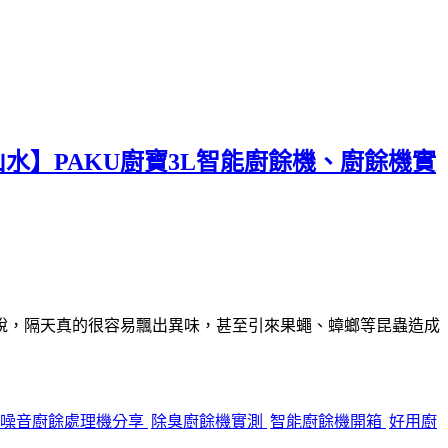
水】PAKU廚寶3L智能廚餘機、廚餘機實
說，隔天真的很容易飄出異味，甚至引來果蠅、蟑螂等昆蟲造成
低噪音廚餘處理機分享
除臭廚餘機實測
智能廚餘機開箱
好用廚