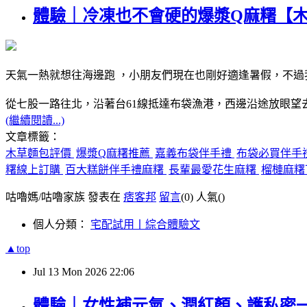
體驗｜冷凍也不會硬的爆漿Q麻糬【
天氣一熱就想往海邊跑 ，小朋友們現在也剛好適逢暑假，不
從七股一路往北，沿著台61線抵達布袋漁港，西邊沿途放眼
(繼續閱讀...)
文章標籤：
木草麵包評價
爆漿Q麻糬推薦
嘉義布袋伴手禮
布袋必買伴手
糬線上訂購
百大糕餅伴手禮麻糬
長輩最愛花生麻糬
榴槤麻糬
咕嚕媽/咕嚕家族 發表在
痞客邦
留言
(0)
人氣(
)
個人分類：
宅配試用丨綜合體驗文
▲top
Jul
13
Mon
2026
22:06
體驗｜女性補元氣、潤紅顏、護私密一