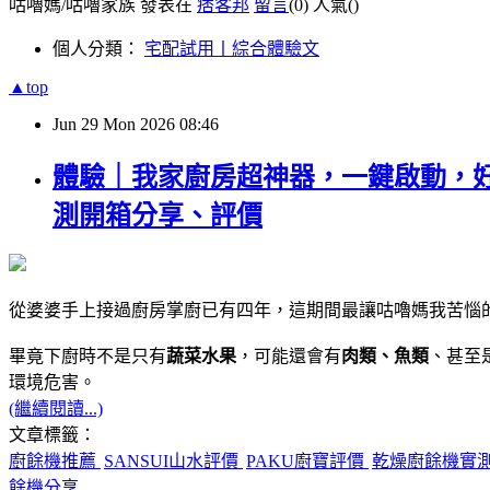
咕嚕媽/咕嚕家族 發表在
痞客邦
留言
(0)
人氣(
)
個人分類：
宅配試用丨綜合體驗文
▲top
Jun
29
Mon
2026
08:46
體驗｜我家廚房超神器，一鍵啟動，好操
測開箱分享、評價
從婆婆手上接過廚房掌廚已有四年，這期間最讓咕嚕媽我苦惱
畢竟下廚時不是只有
蔬菜水果
，可能還會有
肉類、魚類
、甚至
環境危害。
(繼續閱讀...)
文章標籤：
廚餘機推薦
SANSUI山水評價
PAKU廚寶評價
乾燥廚餘機實
餘機分享