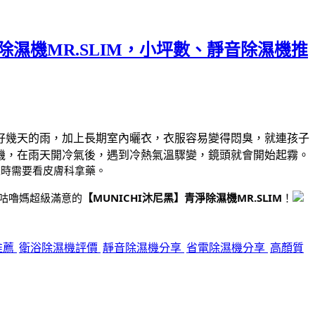
除濕機MR.SLIM，小坪數、靜音除濕機推
好幾天的雨，加上長期室內曬衣，衣服容易變得悶臭，就連孩子
機，在雨天開冷氣後，遇到冷熱氣溫驟變，鏡頭就會開始起霧。
重時需要看皮膚科拿藥。
咕嚕媽超級滿意的
【MUNICHI沐尼黑】青淨除濕機MR.SLIM
！
推薦
衛浴除濕機評價
靜音除濕機分享
省電除濕機分享
高顏質