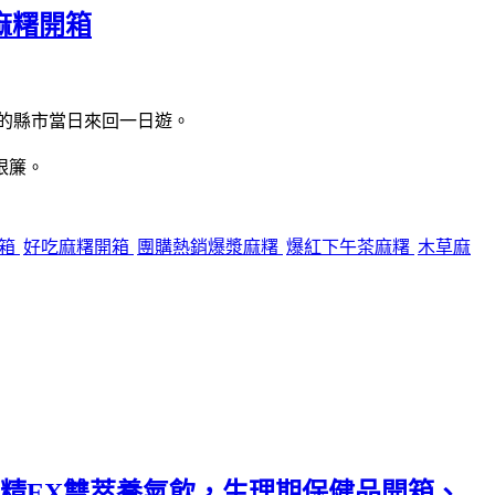
麻糬開箱
的縣市當日來回一日遊。
眼簾。
開箱
好吃麻糬開箱
團購熱銷爆漿麻糬
爆紅下午茶麻糬
木草麻
精EX雙萃養氣飲，生理期保健品開箱、