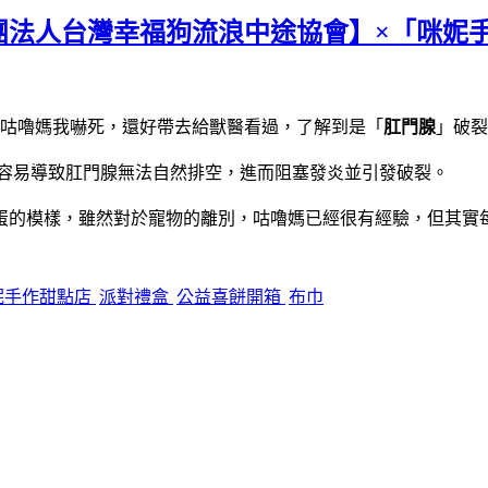
團法人台灣幸福狗流浪中途協會】×「咪妮
咕嚕媽我嚇死，還好帶去給獸醫看過，了解到是「
肛門腺
」破裂
容易導致肛門腺無法自然排空，進而阻塞發炎並引發破裂。
蛋的模樣，雖然對於寵物的離別，咕嚕媽已經很有經驗，但其實
妮手作甜點店
派對禮盒
公益喜餅開箱
布巾