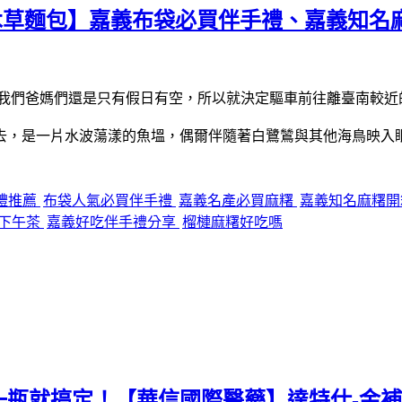
木草麵包】嘉義布袋必買伴手禮、嘉義知名
過我們爸媽們還是只有假日有空，所以就決定驅車前往離臺南較近
望去，是一片水波蕩漾的魚塭，偶爾伴隨著白鷺鷥與其他海鳥映入
禮推薦
布袋人氣必買伴手禮
嘉義名產必買麻糬
嘉義知名麻糬
下午茶
嘉義好吃伴手禮分享
榴槤麻糬好吃嗎
瓶就搞定！【華信國際醫藥】達特仕-金補