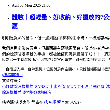
Aug
03
Mon
2026
21:53
體驗｜超輕量、好收納、好擺放的7公分
薦
明明是炎熱的暑假，但一遇到陰雨綿綿的雨季時，一樣是容易
我們家臥室沒有窗戶，但靠西邊有落地窗陽台，所以在接近中
們的枕頭咕嚕媽我的手機，都被黴菌與濕氣侵襲了啦！！一週
因為另一半有潔癖所以我們家只能室內曬衣，雖然說南部氣溫高，
一直很想入手一台除濕機，但礙與房內空間小，只好繼續觀望小型
(繼續閱讀...)
文章標籤：
小坪數除濕機推薦
SANSUI山水評價
MUNICHI沐尼黑評價
沐
除濕機推薦
輕型除濕機開箱
咕嚕媽/咕嚕家族 發表在
痞客邦
留言
(0)
人氣(
)