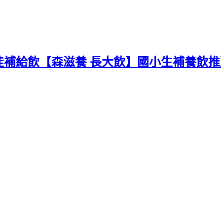
佳補給飲【森滋養 長大飲】國小生補養飲