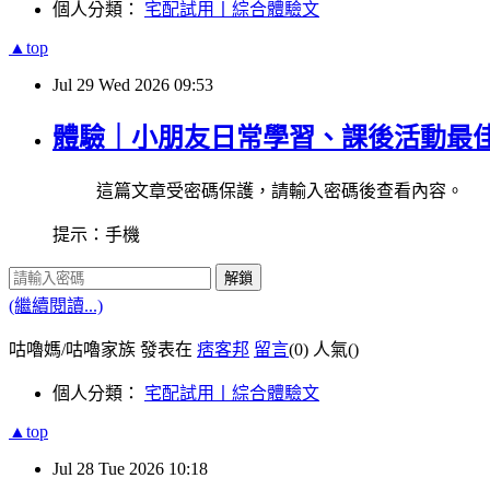
個人分類：
宅配試用丨綜合體驗文
▲top
Jul
29
Wed
2026
09:53
體驗｜小朋友日常學習、課後活動最
這篇文章受密碼保護，請輸入密碼後查看內容。
提示：手機
解鎖
(繼續閱讀...)
咕嚕媽/咕嚕家族 發表在
痞客邦
留言
(0)
人氣(
)
個人分類：
宅配試用丨綜合體驗文
▲top
Jul
28
Tue
2026
10:18