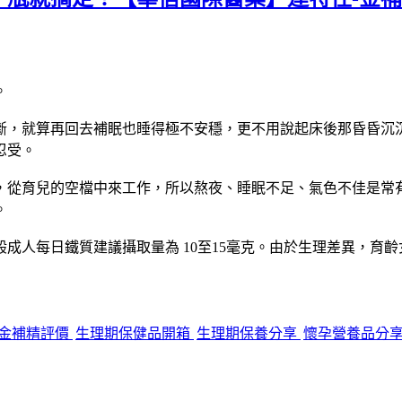
。
就算再回去補眠也睡得極不安穩，更不用說起床後那昏昏沉沉又疲
忍受。
，從育兒的空檔中來工作，所以熬夜、睡眠不足、氣色不佳是常
。
成人每日鐵質建議攝取量為 10至15毫克。由於生理差異，育
金補精評價
生理期保健品開箱
生理期保養分享
懷孕營養品分