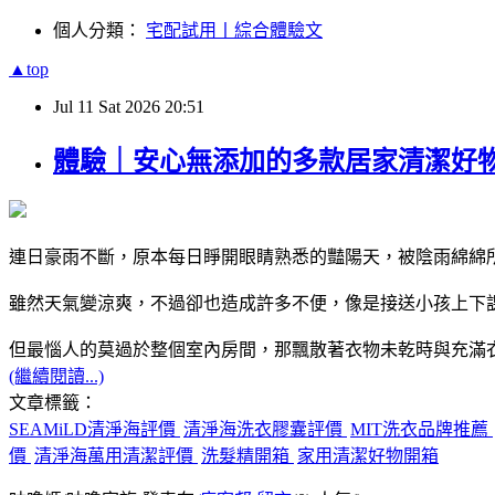
個人分類：
宅配試用丨綜合體驗文
▲top
Jul
11
Sat
2026
20:51
體驗｜安心無添加的多款居家清潔好物
連日豪雨不斷，原本每日睜開眼睛熟悉的豔陽天，被陰雨綿綿
雖然天氣變涼爽，不過卻也造成許多不便，像是接送小孩上下
但最惱人的莫過於整個室內房間，那飄散著衣物未乾時與充滿
(繼續閱讀...)
文章標籤：
SEAMiLD清淨海評價
清淨海洗衣膠囊評價
MIT洗衣品牌推薦
價
清淨海萬用清潔評價
洗髮精開箱
家用清潔好物開箱