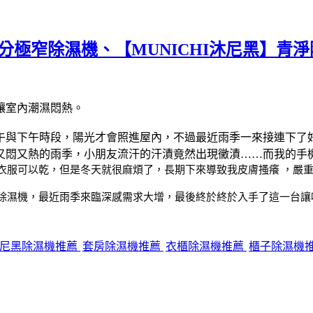
極窄除濕機、【MUNICHI沐尼黑】青淨
讓室內潮濕悶熱。
午與下午時段，陽光才會照進屋內，不過最近雨季一來接連下了
又悶又熱的雨季，小朋友流汗的汗漬竟然出現黴漬……而我的手
衣服可以乾，但是冬天就很麻煩了，長期下來導致我皮膚搔癢 ，嚴
除濕機，最近雨季來臨深感需求大增，最後終於終於入手了這一台讓
尼黑除濕機推薦
套房除濕機推薦
衣櫃除濕機推薦
櫃子除濕機