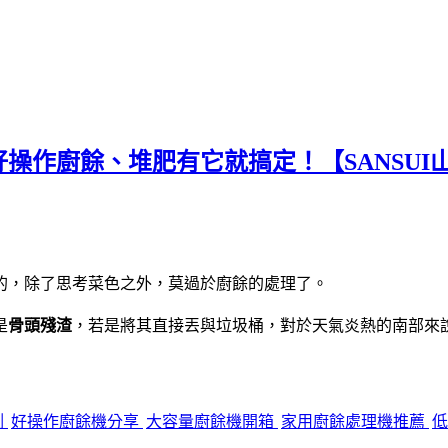
作廚餘、堆肥有它就搞定！【SANSUI山
的，除了思考菜色之外，莫過於廚餘的處理了。
是
骨頭殘渣
，若是將其直接丟與垃圾桶，對於天氣炎熱的南部來
測
好操作廚餘機分享
大容量廚餘機開箱
家用廚餘處理機推薦