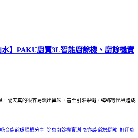
水】PAKU廚寶3L智能廚餘機、廚餘機實
說，隔天真的很容易飄出異味，甚至引來果蠅、蟑螂等昆蟲造成
低噪音廚餘處理機分享
除臭廚餘機實測
智能廚餘機開箱
好用廚