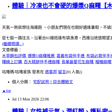
體驗｜冷凍也不會硬的爆漿Q麻糬【
天氣一熱就想往海邊跑 ，小朋友們現在也剛好適逢暑假，不
從七股一路往北，沿著台61線抵達布袋漁港，西邊沿途放眼
(繼續閱讀...)
文章標籤：
木草麵包評價
爆漿Q麻糬推薦
嘉義布袋伴手禮
布袋必買伴手
糬線上訂購
百大糕餅伴手禮麻糬
長輩最愛花生麻糬
榴槤麻糬
咕嚕媽/咕嚕家族 發表在
痞客邦
留言
(0)
人氣(
)
個人分類：
宅配試用丨綜合體驗文
▲top
Jul
13
Mon
2026
22:06
體驗｜女性補元氣、潤紅顏、護私密一