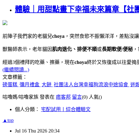
體驗｜用甜點畫下幸福未來篇章【社
前陣子我們家的老貓兒
choya
，突然食慾不振懶洋洋，差點沒讓
獸醫師表示，老年貓因
肌肉退化、排便不
順
或
長期軟便/便秘
，
經過3個禮拜的吃藥、擦藥，現在
choya
終於又恢復成以往愛搗
(繼續閱讀...)
文章標籤：
磅蛋糕
彌月禮盒
大餅
社團法人台灣幸福狗流浪中途協會
迷
咕嚕媽/咕嚕家族 發表在
痞客邦
留言
(0)
人氣(
)
個人分類：
宅配試用丨綜合體驗文
▲top
Jul
16
Thu
2026
20:34