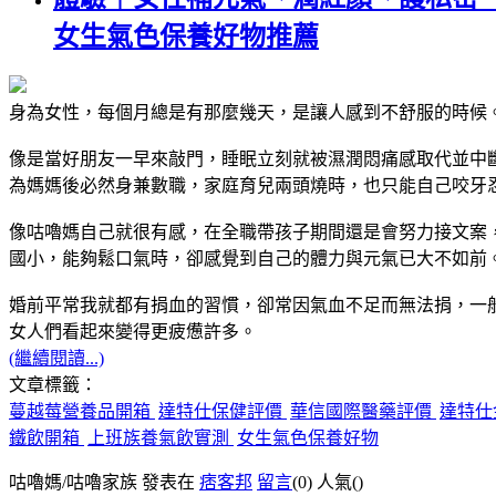
女生氣色保養好物推薦
身為女性，每個月總是有那麼幾天，是讓人感到不舒服的時候
像是當好朋友一早來敲門，睡眠立刻就被濕潤悶痛感取代並中斷，
為媽媽後必然身兼數職，家庭育兒兩頭燒時，也只能自己咬牙
像咕嚕媽自己就很有感，在全職帶孩子期間還是會努力接文案
國小，能夠鬆口氣時，卻感覺到自己的體力與元氣已大不如前
婚前平常我就都有捐血的習慣，卻常因氣血不足而無法捐，一般
女人們看起來變得更疲憊許多。
(繼續閱讀...)
文章標籤：
蔓越莓營養品開箱
達特仕保健評價
華信國際醫藥評價
達特仕
鐵飲開箱
上班族養氣飲實測
女生氣色保養好物
咕嚕媽/咕嚕家族 發表在
痞客邦
留言
(0)
人氣(
)