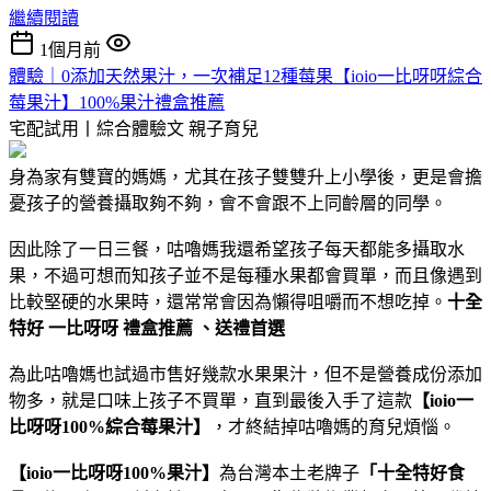
繼續閱讀
1個月前
體驗｜0添加天然果汁，一次補足12種莓果【ioio一比呀呀綜合
莓果汁】100%果汁禮盒推薦
宅配試用丨綜合體驗文
親子育兒
身為家有雙寶的媽媽，尤其在孩子雙雙升上小學後，更是會擔
憂孩子的營養攝取夠不夠，會不會跟不上同齡層的同學。
因此除了一日三餐，咕嚕媽我還希望孩子每天都能多攝取水
果，不過可想而知孩子並不是每種水果都會買單，而且像遇到
比較堅硬的水果時，還常常會因為懶得咀嚼而不想吃掉。
十全
特好 一比呀呀 禮盒推薦 、送禮首選
為此咕嚕媽也試過市售好幾款水果果汁，但不是營養成份添加
物多，就是口味上孩子不買單，直到最後入手了這款
【ioio一
比呀呀100%綜合莓果汁】
，才終結掉咕嚕媽的育兒煩惱。
【ioio一比呀呀100%果汁】
為台灣本土老牌子
「十全特好食