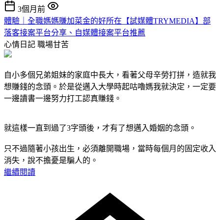
3個月前
體驗｜全職媽媽賺加菜金的好所在【試媒體TRYMEDIA】部
落客接案平台分享、自媒體接案平台推薦
心情日記
職場甘苦
自小多個兄弟姐妹的家庭中長大，看著父母辛勞打拼，造就我
想賺錢的念頭。於是從邁入大學時起咕嚕媽我就決定，一定要
一邊讀書一邊努力打工認真賺錢。
就這樣一直到過了3字頭後，才有了想邁入婚姻的念頭。
只不過隨著小孩出生，必須離開職場，當時每個月的固定收入
消失，說不擔憂是騙人的。
繼續閱讀