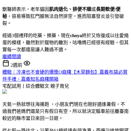
獸醫師表示，老年貓因
肌肉退化、排便不
順
或
長期軟便/便
秘
，容易導致肛門腺無法自然排空，進而阻塞發炎並引發破
裂。
經過3個禮拜的吃藥、擦藥，現在
choya
終於又恢復成以往愛搗
蛋的模樣，雖然對於寵物的離別，咕嚕媽已經很有經驗，但其
實每一次都還是讓人難過不適。
繼續閱讀
2週前
體驗｜冷凍也不會硬的爆漿Q麻糬【木草麵包】嘉義布袋必買
伴手禮、嘉義知名麻糬開箱
宅配試用丨綜合體驗文
親子育兒
天氣一熱就想往海邊跑 ，小朋友們現在也剛好適逢暑假，不
過我們爸媽們還是只有假日有空，所以就決定驅車前往離臺南
較近的縣市當日來回一日遊。
從七股一路往北，沿著台61線抵達布袋漁港，西邊沿途放眼望