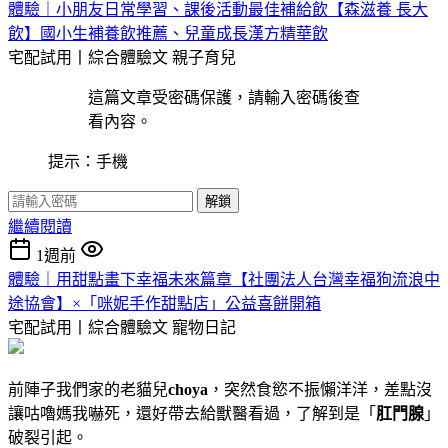
體驗｜小朋友日常學習、課後活動最佳補給飲【森滋養 長大
飲】國小生補養飲推薦、兒童成長漢方精華飲
宅配試用丨綜合體驗文
親子育兒
這篇文章受密碼保護，請輸入密碼後查
看內容。
提示：手機
解鎖
繼續閱讀
1週前
體驗｜用甜點畫下幸福未來篇章【社團法人台灣幸福狗流浪中
途協會】×「咪妮手作甜點店」公益喜餅開箱
宅配試用丨綜合體驗文
寵物日記
前陣子我們家的老貓兒
choya
，突然食慾不振懶洋洋，差點沒
讓咕嚕媽我嚇死，還好帶去給獸醫看過，了解到是「
肛門腺
」
破裂引起。