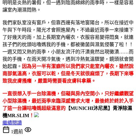
明明是炎熱的暑假，但一遇到陰雨綿綿的雨季時，一樣是容易
讓室內潮濕悶熱。
我們家臥室沒有窗戶，但靠西邊有落地窗陽台，所以在接近中
午與下午時段，陽光才會照進屋內，不過最近雨季一來接連下
了好幾天的雨，加上長期室內曬衣，衣服容易變得悶臭，就連
孩子們的枕頭咕嚕媽我的手機，都被黴菌與濕氣侵襲了啦！！
一週又悶又熱的雨季，小朋友流汗的汗漬竟然出現黴漬……而
我的手機，在雨天開冷氣後，遇到冷熱氣溫驟變，鏡頭就會開
始起霧。
因為另一半有潔癖所以我們家只能室內曬衣，雖然說
南部氣溫高，衣服可以乾，但是冬天就很麻煩了，長期下來導
致我皮膚搔癢 ，嚴重時需要看皮膚科拿藥。
一直很想入手一台除濕機，但礙與房內空間小，只好繼續觀望
小型除濕機，最近雨季來臨深感需求大增，最後終於終於入手
了這一台讓咕嚕媽超級滿意的
【MUNICHI沐尼黑】青淨除濕
機MR.SLIM
！
繼續閱讀
1週前