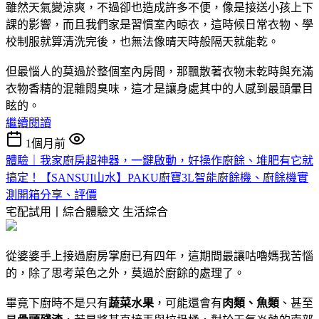
雖然天氣變涼爽，不過卻也造成許多不便，像是接送小孩上下
課的影響，而且我們家是習慣室內晾衣，這時候日常衣物、學
校制服就算清洗完後，也無法像晴天時般隔天就能乾。
但最惱人的莫過於整個室內房間，那飄散著衣物未乾時與充滿
衣物香精的混雜悶臭味，這才是讓身處其中的人感到最頭暈目
眩的。
繼續閱讀
1個月前
體驗｜我家廚房超神器，一鍵啟動，好操作廚餘、堆肥有它就
搞定！【SANSUI山水】PAKU廚寶3L智能廚餘機、廚餘機實
測開箱分享、評價
宅配試用丨綜合體驗文
生活綜合
從婆婆手上接過廚房掌廚已有四年，這期間最讓咕嚕媽我苦惱
的，除了思考菜色之外，莫過於廚餘的處理了。
畢竟下廚時不是只有
蔬菜水果
，可能還會有
肉類、魚類
、甚至