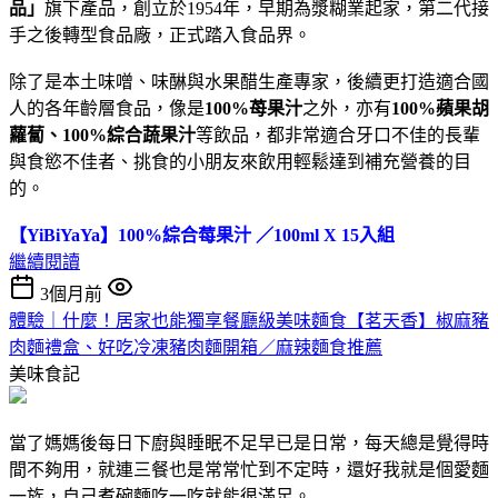
品」
旗下產品，創立於1954年，早期為漿糊業起家，第二代接
手之後轉型食品廠，正式踏入食品界。
除了是本土味噌、味醂與水果醋生產專家，後續更打造適合國
人的各年齡層食品，像是
100%苺果汁
之外，亦有
100%蘋果胡
蘿蔔、100%綜合蔬果汁
等飲品，都非常適合牙口不佳的長輩
與食慾不佳者、挑食的小朋友來飲用輕鬆達到補充營養的目
的。
【YiBiYaYa】100%綜合莓果汁 ／100ml X 15入組
繼續閱讀
3個月前
體驗｜什麼！居家也能獨享餐廳級美味麵食【茗天香】椒麻豬
肉麵禮盒、好吃冷凍豬肉麵開箱／麻辣麵食推薦
美味食記
當了媽媽後每日下廚與睡眠不足早已是日常，每天總是覺得時
間不夠用，就連三餐也是常常忙到不定時，還好我就是個愛麵
一族，自己煮碗麵吃一吃就能很滿足。