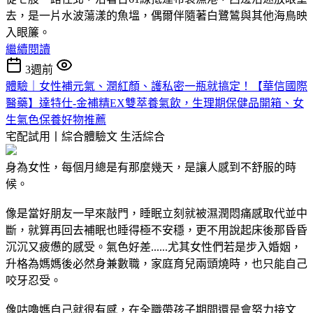
去，是一片水波蕩漾的魚塭，偶爾伴隨著白鷺鷥與其他海鳥映
入眼簾。
繼續閱讀
3週前
體驗｜女性補元氣、潤紅顏、護私密一瓶就搞定！【華信國際
醫藥】達特仕-金補精EX雙萃養氣飲，生理期保健品開箱、女
生氣色保養好物推薦
宅配試用丨綜合體驗文
生活綜合
身為女性，每個月總是有那麼幾天，是讓人感到不舒服的時
候。
像是當好朋友一早來敲門，睡眠立刻就被濕潤悶痛感取代並中
斷，就算再回去補眠也睡得極不安穩，更不用說起床後那昏昏
沉沉又疲憊的感受。氣色好差......尤其女性們若是步入婚姻，
升格為媽媽後必然身兼數職，家庭育兒兩頭燒時，也只能自己
咬牙忍受。
像咕嚕媽自己就很有感，在全職帶孩子期間還是會努力接文