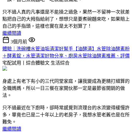
只不過人真的凡事還是不能操之過急，果然一不留神一次就差
點把自己的大拇指給剁了，想想只是要煮碗麵來吃，如果賠上
自己的手指頭，這樣也實在是太不划算了！
繼續閱讀
3個月前
體驗｜洗碗槽水管油垢清潔好幫手【油酵清】水管除油酵素粉
＋酵素錠，水管清潔好物分享、廚房水管除油酵素推薦、評價
宅配試用丨綜合體驗文
生活綜合
身處上有老下有小的三代同堂家庭，讓我變成為更精打細算的
全職媽媽，所以一日三餐在家開伙那一定是最節省開銷的做
法。
只不過最近在下廚時，卻時常感覺到流理台的水流變得緩慢許
多，畢竟也已是二十年以上的老房子，我想水管老舊也是在所
難免。
繼續閱讀