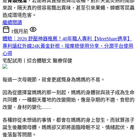
是
骨頭殘渣
，若是將其直接丟與垃圾桶，對於天氣炎熱的南部
來說，隔天真的很容易飄出異味，甚至引來果蠅、蟑螂等昆蟲
造成環境危害。
繼續閱讀
1個月前
體驗｜2026 舒壓神器推薦！40年職人專利【MeetShare遇享】
專利遠紅外線24K黃金針梳、按摩梳使用分享、分潤平台使用
心得
宅配試用丨綜合體驗文
醫療保健
每過一次母親節，就會更感慨身為媽媽的不易。
因為從選擇當媽媽的那一刻起，媽媽的身體就與孩子成為生命
共同體，一種翻天覆地的改變開始，像是孕期的不適、食慾的
改變、身材的變化……
各種妳從未想過的事情，都會在媽媽的身上發生，而就算孩子
誕生後離開母體，媽媽卻又即將面臨睡眠不足、情緒起伏、產
後落髮等問題。