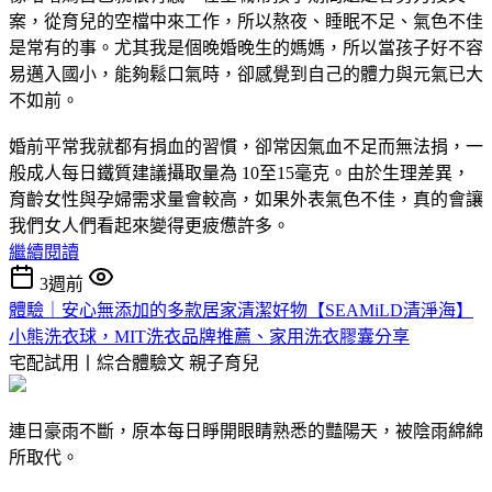
案，從育兒的空檔中來工作，所以熬夜、睡眠不足、氣色不佳
是常有的事。尤其我是個晚婚晚生的媽媽，所以當孩子好不容
易邁入國小，能夠鬆口氣時，卻感覺到自己的體力與元氣已大
不如前。
婚前平常我就都有捐血的習慣，卻常因氣血不足而無法捐，一
般成人每日鐵質建議攝取量為 10至15毫克。由於生理差異，
育齡女性與孕婦需求量會較高，如果外表氣色不佳，真的會讓
我們女人們看起來變得更疲憊許多。
繼續閱讀
3週前
體驗｜安心無添加的多款居家清潔好物【SEAMiLD清淨海】
小熊洗衣球，MIT洗衣品牌推薦、家用洗衣膠囊分享
宅配試用丨綜合體驗文
親子育兒
連日豪雨不斷，原本每日睜開眼睛熟悉的豔陽天，被陰雨綿綿
所取代。