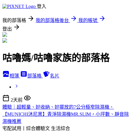
登入
我的部落格
我的部落格後台
我的帳號
登出
咕嚕媽/咕嚕家族的部落格
相簿
部落格
名片
2天前
體驗｜超輕量、好收納、好擺放的7公分極窄除濕機、
【MUNICHI沐尼黑】青淨除濕機MR.SLIM，小坪數、靜音除
濕機推薦
宅配試用丨綜合體驗文
生活綜合