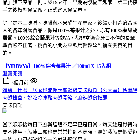
品」
旗下產品，創立於1954年，早期為漿糊業起家，第二代接
手之後轉型食品廠，正式踏入食品界。
除了是本土味噌、味醂與水果醋生產專家，後續更打造適合國
人的各年齡層食品，像是
100%苺果汁
之外，亦有
100%蘋果胡
蘿蔔、100%綜合蔬果汁
等飲品，都非常適合牙口不佳的長輩
與食慾不佳者、挑食的小朋友來飲用輕鬆達到補充營養的目
的。
【YiBiYaYa】100%綜合莓果汁 ／100ml X 15入組
繼續閱讀
3個月前
體驗｜什麼！居家也能獨享餐廳級美味麵食【茗天香】椒麻豬
肉麵禮盒、好吃冷凍豬肉麵開箱／麻辣麵食推薦
美味食記
當了媽媽後每日下廚與睡眠不足早已是日常，每天總是覺得時
間不夠用，就連三餐也是常常忙到不定時，還好我就是個愛麵
一族，自己煮碗麵吃一吃就能很滿足。