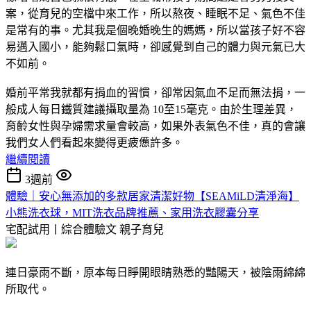
案，從育兒的空檔中來工作，所以熬夜、睡眠不足、氣色不佳
是常有的事。尤其我是個晚婚晚生的媽媽，所以當孩子好不容
易邁入國小，能夠鬆口氣時，卻感覺到自己的體力與元氣已大
不如前。
婚前平常我就都有捐血的習慣，卻常因氣血不足而無法捐，一
般成人每日鐵質建議攝取量為 10至15毫克。由於生理差異，
育齡女性與孕婦需求量會較高，如果外表氣色不佳，真的會讓
我們女人們看起來變得更疲憊許多。
繼續閱讀
3週前
體驗｜安心無添加的多款居家清潔好物【SEAMiLD清淨海】
小熊洗衣球，MIT洗衣品牌推薦、家用洗衣膠囊分享
宅配試用丨綜合體驗文
親子育兒
連日豪雨不斷，原本每日睜開眼睛熟悉的豔陽天，被陰雨綿綿
所取代。