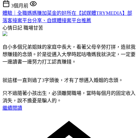
3個月前
體驗｜全職媽媽賺加菜金的好所在【試媒體TRYMEDIA】部
落客接案平台分享、自媒體接案平台推薦
心情日記
職場甘苦
自小多個兄弟姐妹的家庭中長大，看著父母辛勞打拼，造就我
想賺錢的念頭。於是從邁入大學時起咕嚕媽我就決定，一定要
一邊讀書一邊努力打工認真賺錢。
就這樣一直到過了3字頭後，才有了想邁入婚姻的念頭。
只不過隨著小孩出生，必須離開職場，當時每個月的固定收入
消失，說不擔憂是騙人的。
繼續閱讀