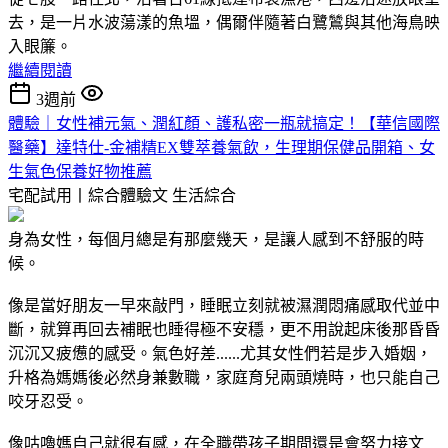
去，是一片水波蕩漾的魚塭，偶爾伴隨著白鷺鷥與其他海鳥映
入眼簾。
繼續閱讀
3週前
體驗｜女性補元氣、潤紅顏、護私密一瓶就搞定！【華信國際
醫藥】達特仕-金補精EX雙萃養氣飲，生理期保健品開箱、女
生氣色保養好物推薦
宅配試用丨綜合體驗文
生活綜合
身為女性，每個月總是有那麼幾天，是讓人感到不舒服的時
候。
像是當好朋友一早來敲門，睡眠立刻就被濕潤悶痛感取代並中
斷，就算再回去補眠也睡得極不安穩，更不用說起床後那昏昏
沉沉又疲憊的感受。氣色好差......尤其女性們若是步入婚姻，
升格為媽媽後必然身兼數職，家庭育兒兩頭燒時，也只能自己
咬牙忍受。
像咕嚕媽自己就很有感，在全職帶孩子期間還是會努力接文