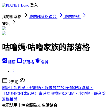
登入
我的部落格
我的部落格後台
我的帳號
登出
咕嚕媽/咕嚕家族的部落格
相簿
部落格
名片
2天前
體驗｜超輕量、好收納、好擺放的7公分極窄除濕機、
【MUNICHI沐尼黑】青淨除濕機MR.SLIM，小坪數、靜音除
濕機推薦
宅配試用丨綜合體驗文
生活綜合