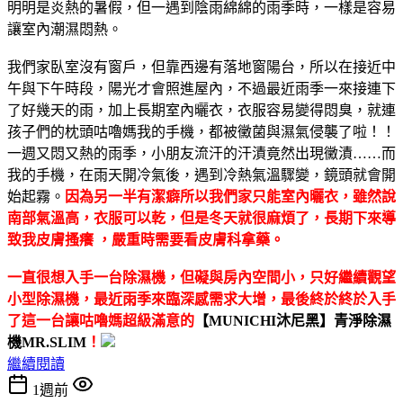
明明是炎熱的暑假，但一遇到陰雨綿綿的雨季時，一樣是容易
讓室內潮濕悶熱。
我們家臥室沒有窗戶，但靠西邊有落地窗陽台，所以在接近中
午與下午時段，陽光才會照進屋內，不過最近雨季一來接連下
了好幾天的雨，加上長期室內曬衣，衣服容易變得悶臭，就連
孩子們的枕頭咕嚕媽我的手機，都被黴菌與濕氣侵襲了啦！！
一週又悶又熱的雨季，小朋友流汗的汗漬竟然出現黴漬……而
我的手機，在雨天開冷氣後，遇到冷熱氣溫驟變，鏡頭就會開
始起霧。
因為另一半有潔癖所以我們家只能室內曬衣，雖然說
南部氣溫高，衣服可以乾，但是冬天就很麻煩了，長期下來導
致我皮膚搔癢 ，嚴重時需要看皮膚科拿藥。
一直很想入手一台除濕機，但礙與房內空間小，只好繼續觀望
小型除濕機，最近雨季來臨深感需求大增，最後終於終於入手
了這一台讓咕嚕媽超級滿意的
【MUNICHI沐尼黑】青淨除濕
機MR.SLIM
！
繼續閱讀
1週前