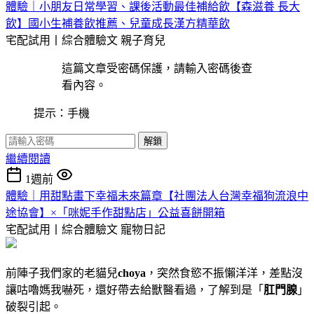
體驗｜小朋友日常學習、課後活動最佳補給飲【森滋養 長大
飲】國小生補養飲推薦、兒童成長漢方精華飲
宅配試用丨綜合體驗文
親子育兒
這篇文章受密碼保護，請輸入密碼後查
看內容。
提示：手機
解鎖
繼續閱讀
1週前
體驗｜用甜點畫下幸福未來篇章【社團法人台灣幸福狗流浪中
途協會】×「咪妮手作甜點店」公益喜餅開箱
宅配試用丨綜合體驗文
寵物日記
前陣子我們家的老貓兒
choya
，突然食慾不振懶洋洋，差點沒
讓咕嚕媽我嚇死，還好帶去給獸醫看過，了解到是「
肛門腺
」
破裂引起。