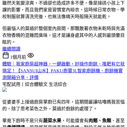
雖然天氣變涼爽，不過卻也造成許多不便，像是接送小孩上下
課的影響，而且我們家是習慣室內晾衣，這時候日常衣物、學
校制服就算清洗完後，也無法像晴天時般隔天就能乾。
但最惱人的莫過於整個室內房間，那飄散著衣物未乾時與充滿
衣物香精的混雜悶臭味，這才是讓身處其中的人感到最頭暈目
眩的。
繼續閱讀
1個月前
體驗｜我家廚房超神器，一鍵啟動，好操作廚餘、堆肥有它就
搞定！【SANSUI山水】PAKU廚寶3L智能廚餘機、廚餘機實
測開箱分享、評價
宅配試用丨綜合體驗文
生活綜合
從婆婆手上接過廚房掌廚已有四年，這期間最讓咕嚕媽我苦惱
的，除了思考菜色之外，莫過於廚餘的處理了。
畢竟下廚時不是只有
蔬菜水果
，可能還會有
肉類、魚類
、甚至