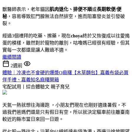
獸醫師表示，老年貓因
肌肉退化、排便不
順
或
長期軟便/便
秘
，容易導致肛門腺無法自然排空，進而阻塞發炎並引發破
裂。
經過3個禮拜的吃藥、擦藥，現在
choya
終於又恢復成以往愛搗
蛋的模樣，雖然對於寵物的離別，咕嚕媽已經很有經驗，但其
實每一次都還是讓人難過不適。
繼續閱讀
2週前
體驗｜冷凍也不會硬的爆漿Q麻糬【木草麵包】嘉義布袋必買
伴手禮、嘉義知名麻糬開箱
宅配試用丨綜合體驗文
親子育兒
天氣一熱就想往海邊跑 ，小朋友們現在也剛好適逢暑假，不
過我們爸媽們還是只有假日有空，所以就決定驅車前往離臺南
較近的縣市當日來回一日遊。
從七股一路往北，沿著台61線抵達布袋漁港，西邊沿途放眼望