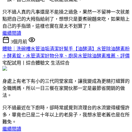
只不過人真的凡事還是不能操之過急，果然一不留神一次就差
點把自己的大拇指給剁了，想想只是要煮碗麵來吃，如果賠上
自己的手指頭，這樣也實在是太不划算了！
繼續閱讀
3個月前
體驗｜洗碗槽水管油垢清潔好幫手【油酵清】水管除油酵素粉
＋酵素錠，水管清潔好物分享、廚房水管除油酵素推薦、評價
宅配試用丨綜合體驗文
生活綜合
身處上有老下有小的三代同堂家庭，讓我變成為更精打細算的
全職媽媽，所以一日三餐在家開伙那一定是最節省開銷的做
法。
只不過最近在下廚時，卻時常感覺到流理台的水流變得緩慢許
多，畢竟也已是二十年以上的老房子，我想水管老舊也是在所
難免。
繼續閱讀