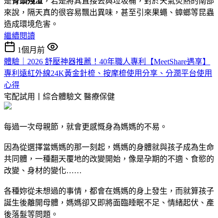
是
骨頭殘渣
，若是將其直接丟與垃圾桶，對於天氣炎熱的南部
來說，隔天真的很容易飄出異味，甚至引來果蠅、蟑螂等昆蟲
造成環境危害。
繼續閱讀
1個月前
體驗｜2026 舒壓神器推薦！40年職人專利【MeetShare遇享】
專利遠紅外線24K黃金針梳、按摩梳使用分享、分潤平台使用
心得
宅配試用丨綜合體驗文
醫療保健
每過一次母親節，就會更感慨身為媽媽的不易。
因為從選擇當媽媽的那一刻起，媽媽的身體就與孩子成為生命
共同體，一種翻天覆地的改變開始，像是孕期的不適、食慾的
改變、身材的變化……
各種妳從未想過的事情，都會在媽媽的身上發生，而就算孩子
誕生後離開母體，媽媽卻又即將面臨睡眠不足、情緒起伏、產
後落髮等問題。