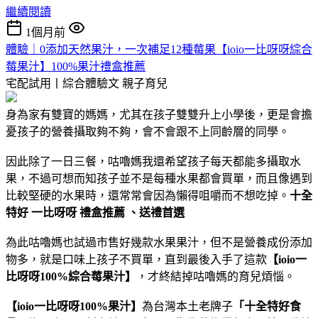
繼續閱讀
1個月前
體驗｜0添加天然果汁，一次補足12種莓果【ioio一比呀呀綜合
莓果汁】100%果汁禮盒推薦
宅配試用丨綜合體驗文
親子育兒
身為家有雙寶的媽媽，尤其在孩子雙雙升上小學後，更是會擔
憂孩子的營養攝取夠不夠，會不會跟不上同齡層的同學。
因此除了一日三餐，咕嚕媽我還希望孩子每天都能多攝取水
果，不過可想而知孩子並不是每種水果都會買單，而且像遇到
比較堅硬的水果時，還常常會因為懶得咀嚼而不想吃掉。
十全
特好 一比呀呀 禮盒推薦 、送禮首選
為此咕嚕媽也試過市售好幾款水果果汁，但不是營養成份添加
物多，就是口味上孩子不買單，直到最後入手了這款
【ioio一
比呀呀100%綜合莓果汁】
，才終結掉咕嚕媽的育兒煩惱。
【ioio一比呀呀100%果汁】
為台灣本土老牌子
「十全特好食