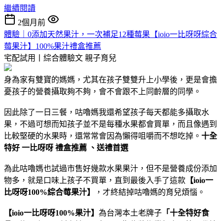
繼續閱讀
2個月前
體驗｜0添加天然果汁，一次補足12種莓果【ioio一比呀呀綜合
莓果汁】100%果汁禮盒推薦
宅配試用丨綜合體驗文
親子育兒
身為家有雙寶的媽媽，尤其在孩子雙雙升上小學後，更是會擔
憂孩子的營養攝取夠不夠，會不會跟不上同齡層的同學。
因此除了一日三餐，咕嚕媽我還希望孩子每天都能多攝取水
果，不過可想而知孩子並不是每種水果都會買單，而且像遇到
比較堅硬的水果時，還常常會因為懶得咀嚼而不想吃掉。
十全
特好 一比呀呀 禮盒推薦 、送禮首選
為此咕嚕媽也試過市售好幾款水果果汁，但不是營養成份添加
物多，就是口味上孩子不買單，直到最後入手了這款
【ioio一
比呀呀100%綜合莓果汁】
，才終結掉咕嚕媽的育兒煩惱。
【ioio一比呀呀100%果汁】
為台灣本土老牌子
「十全特好食