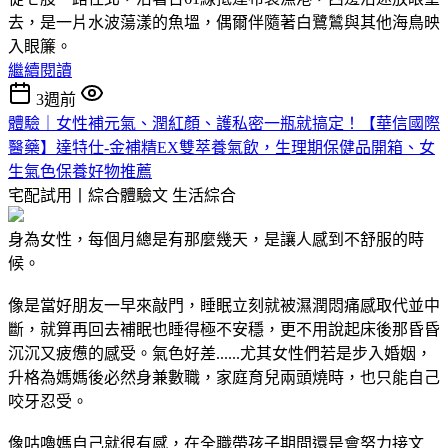
去，是一片水波蕩漾的魚塭，偶爾伴隨著白鷺鷥與其他海鳥映
入眼簾。
繼續閱讀
3週前
體驗｜女性補元氣、潤紅顏、護私密一瓶就搞定！【華信國際
醫藥】達特仕-金補精EX雙萃養氣飲，生理期保健品開箱、女
生氣色保養好物推薦
宅配試用丨綜合體驗文
生活綜合
身為女性，每個月總是有那麼幾天，是讓人感到不舒服的時
候。
像是當好朋友一早來敲門，睡眠立刻就被濕潤悶痛感取代並中
斷，就算再回去補眠也睡得極不安穩，更不用說起床後那昏昏
沉沉又疲憊的感受。氣色好差......尤其女性們若是步入婚姻，
升格為媽媽後必然身兼數職，家庭育兒兩頭燒時，也只能自己
咬牙忍受。
像咕嚕媽自己就很有感，在全職帶孩子期間還是會努力接文