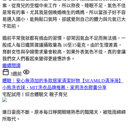
案，從育兒的空檔中來工作，所以熬夜、睡眠不足、氣色不佳
是常有的事。尤其我是個晚婚晚生的媽媽，所以當孩子好不容
易邁入國小，能夠鬆口氣時，卻感覺到自己的體力與元氣已大
不如前。
婚前平常我就都有捐血的習慣，卻常因氣血不足而無法捐，一
般成人每日鐵質建議攝取量為 10至15毫克。由於生理差異，
育齡女性與孕婦需求量會較高，如果外表氣色不佳，真的會讓
我們女人們看起來變得更疲憊許多。
繼續閱讀
3週前
體驗｜安心無添加的多款居家清潔好物【SEAMiLD清淨海】
小熊洗衣球，MIT洗衣品牌推薦、家用洗衣膠囊分享
宅配試用丨綜合體驗文
親子育兒
連日豪雨不斷，原本每日睜開眼睛熟悉的豔陽天，被陰雨綿綿
所取代。