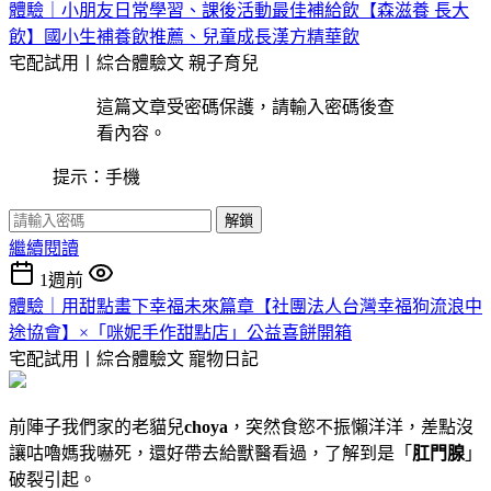
體驗｜小朋友日常學習、課後活動最佳補給飲【森滋養 長大
飲】國小生補養飲推薦、兒童成長漢方精華飲
宅配試用丨綜合體驗文
親子育兒
這篇文章受密碼保護，請輸入密碼後查
看內容。
提示：手機
解鎖
繼續閱讀
1週前
體驗｜用甜點畫下幸福未來篇章【社團法人台灣幸福狗流浪中
途協會】×「咪妮手作甜點店」公益喜餅開箱
宅配試用丨綜合體驗文
寵物日記
前陣子我們家的老貓兒
choya
，突然食慾不振懶洋洋，差點沒
讓咕嚕媽我嚇死，還好帶去給獸醫看過，了解到是「
肛門腺
」
破裂引起。