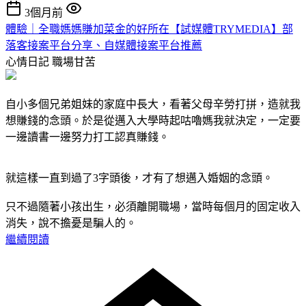
3個月前
體驗｜全職媽媽賺加菜金的好所在【試媒體TRYMEDIA】部
落客接案平台分享、自媒體接案平台推薦
心情日記
職場甘苦
自小多個兄弟姐妹的家庭中長大，看著父母辛勞打拼，造就我
想賺錢的念頭。於是從邁入大學時起咕嚕媽我就決定，一定要
一邊讀書一邊努力打工認真賺錢。
就這樣一直到過了3字頭後，才有了想邁入婚姻的念頭。
只不過隨著小孩出生，必須離開職場，當時每個月的固定收入
消失，說不擔憂是騙人的。
繼續閱讀