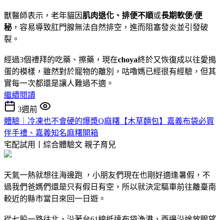
獸醫師表示，老年貓因
肌肉退化、排便不
順
或
長期軟便/便
秘
，容易導致肛門腺無法自然排空，進而阻塞發炎並引發破
裂。
經過3個禮拜的吃藥、擦藥，現在
choya
終於又恢復成以往愛搗
蛋的模樣，雖然對於寵物的離別，咕嚕媽已經很有經驗，但其
實每一次都還是讓人難過不適。
繼續閱讀
3週前
體驗｜冷凍也不會硬的爆漿Q麻糬【木草麵包】嘉義布袋必買
伴手禮、嘉義知名麻糬開箱
宅配試用丨綜合體驗文
親子育兒
天氣一熱就想往海邊跑 ，小朋友們現在也剛好適逢暑假，不
過我們爸媽們還是只有假日有空，所以就決定驅車前往離臺南
較近的縣市當日來回一日遊。
從七股一路往北，沿著台61線抵達布袋漁港，西邊沿途放眼望