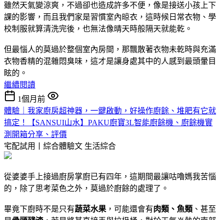
雖然天氣變涼爽，不過卻也造成許多不便，像是接送小孩上下
課的影響，而且我們家是習慣室內晾衣，這時候日常衣物、學
校制服就算清洗完後，也無法像晴天時般隔天就能乾。
但最惱人的莫過於整個室內房間，那飄散著衣物未乾時與充滿
衣物香精的混雜悶臭味，這才是讓身處其中的人感到最頭暈目
眩的。
繼續閱讀
1個月前
體驗｜我家廚房超神器，一鍵啟動，好操作廚餘、堆肥有它就
搞定！【SANSUI山水】PAKU廚寶3L智能廚餘機、廚餘機實
測開箱分享、評價
宅配試用丨綜合體驗文
生活綜合
從婆婆手上接過廚房掌廚已有四年，這期間最讓咕嚕媽我苦惱
的，除了思考菜色之外，莫過於廚餘的處理了。
畢竟下廚時不是只有
蔬菜水果
，可能還會有
肉類、魚類
、甚至