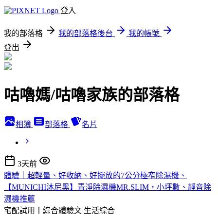
登入
我的部落格
我的部落格後台
我的帳號
登出
咕嚕媽/咕嚕家族的部落格
相簿
部落格
名片
3天前
體驗｜超輕量、好收納、好擺放的7公分極窄除濕機、
【MUNICHI沐尼黑】青淨除濕機MR.SLIM，小坪數、靜音除
濕機推薦
宅配試用丨綜合體驗文
生活綜合