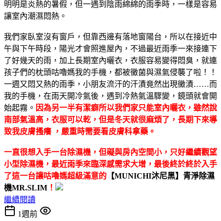
明明是炎熱的暑假，但一遇到陰雨綿綿的雨季時，一樣是容易
讓室內潮濕悶熱。
我們家臥室沒有窗戶，但靠西邊有落地窗陽台，所以在接近中
午與下午時段，陽光才會照進屋內，不過最近雨季一來接連下
了好幾天的雨，加上長期室內曬衣，衣服容易變得悶臭，就連
孩子們的枕頭咕嚕媽我的手機，都被黴菌與濕氣侵襲了啦！！
一週又悶又熱的雨季，小朋友流汗的汗漬竟然出現黴漬……而
我的手機，在雨天開冷氣後，遇到冷熱氣溫驟變，鏡頭就會開
始起霧。
因為另一半有潔癖所以我們家只能室內曬衣，雖然說
南部氣溫高，衣服可以乾，但是冬天就很麻煩了，長期下來導
致我皮膚搔癢 ，嚴重時需要看皮膚科拿藥。
一直很想入手一台除濕機，但礙與房內空間小，只好繼續觀望
小型除濕機，最近雨季來臨深感需求大增，最後終於終於入手
了這一台讓咕嚕媽超級滿意的
【MUNICHI沐尼黑】青淨除濕
機MR.SLIM
！
繼續閱讀
1週前