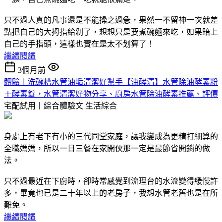
只不過人真的凡事還是不能操之過急，果然一不留神一次就差
點把自己的大拇指給剁了，想想只是要煮碗麵來吃，如果賠上
自己的手指頭，這樣也實在是太不划算了！
繼續閱讀
3個月前
體驗｜洗碗槽水管油垢清潔好幫手【油酵清】水管除油酵素粉
＋酵素錠，水管清潔好物分享、廚房水管除油酵素推薦、評價
宅配試用丨綜合體驗文
生活綜合
身處上有老下有小的三代同堂家庭，讓我變成為更精打細算的
全職媽媽，所以一日三餐在家開伙那一定是最節省開銷的做
法。
只不過最近在下廚時，卻時常感覺到流理台的水流變得緩慢許
多，畢竟也已是二十年以上的老房子，我想水管老舊也是在所
難免。
繼續閱讀