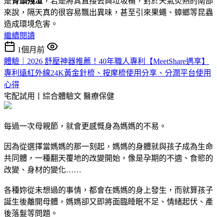
是
骨頭殘渣
，若是將其直接丟與垃圾桶，對於天氣炎熱的南部
來說，隔天真的很容易飄出異味，甚至引來果蠅、蟑螂等昆蟲
造成環境危害。
繼續閱讀
1個月前
體驗｜2026 舒壓神器推薦！40年職人專利【MeetShare遇享】
專利遠紅外線24K黃金針梳、按摩梳使用分享、分潤平台使用
心得
宅配試用丨綜合體驗文
醫療保健
每過一次母親節，就會更感慨身為媽媽的不易。
因為從選擇當媽媽的那一刻起，媽媽的身體就與孩子成為生命
共同體，一種翻天覆地的改變開始，像是孕期的不適、食慾的
改變、身材的變化……
各種妳從未想過的事情，都會在媽媽的身上發生，而就算孩子
誕生後離開母體，媽媽卻又即將面臨睡眠不足、情緒起伏、產
後落髮等問題。