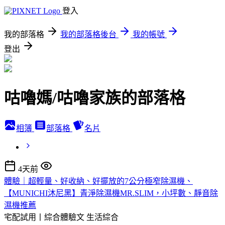
登入
我的部落格
我的部落格後台
我的帳號
登出
咕嚕媽/咕嚕家族的部落格
相簿
部落格
名片
4天前
體驗｜超輕量、好收納、好擺放的7公分極窄除濕機、
【MUNICHI沐尼黑】青淨除濕機MR.SLIM，小坪數、靜音除
濕機推薦
宅配試用丨綜合體驗文
生活綜合