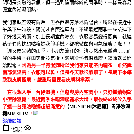
明明是炎熱的暑假，但一遇到陰雨綿綿的雨季時，一樣是容易
讓室內潮濕悶熱。
我們家臥室沒有窗戶，但靠西邊有落地窗陽台，所以在接近中
午與下午時段，陽光才會照進屋內，不過最近雨季一來接連下
了好幾天的雨，加上長期室內曬衣，衣服容易變得悶臭，就連
孩子們的枕頭咕嚕媽我的手機，都被黴菌與濕氣侵襲了啦！！
一週又悶又熱的雨季，小朋友流汗的汗漬竟然出現黴漬……而
我的手機，在雨天開冷氣後，遇到冷熱氣溫驟變，鏡頭就會開
始起霧。
因為另一半有潔癖所以我們家只能室內曬衣，雖然說
南部氣溫高，衣服可以乾，但是冬天就很麻煩了，長期下來導
致我皮膚搔癢 ，嚴重時需要看皮膚科拿藥。
一直很想入手一台除濕機，但礙與房內空間小，只好繼續觀望
小型除濕機，最近雨季來臨深感需求大增，最後終於終於入手
了這一台讓咕嚕媽超級滿意的
【MUNICHI沐尼黑】青淨除濕
機MR.SLIM
！
繼續閱讀
1週前