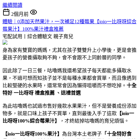
繼續閱讀
2個月前
體驗｜0添加天然果汁，一次補足12種莓果【ioio一比呀呀綜合
莓果汁】100%果汁禮盒推薦
宅配試用丨綜合體驗文
親子育兒
身為家有雙寶的媽媽，尤其在孩子雙雙升上小學後，更是會擔
憂孩子的營養攝取夠不夠，會不會跟不上同齡層的同學。
因此除了一日三餐，咕嚕媽我還希望孩子每天都能多攝取水
果，不過可想而知孩子並不是每種水果都會買單，而且像遇到
比較堅硬的水果時，還常常會因為懶得咀嚼而不想吃掉。
十全
特好 一比呀呀 禮盒推薦 、送禮首選
為此咕嚕媽也試過市售好幾款水果果汁，但不是營養成份添加
物多，就是口味上孩子不買單，直到最後入手了這款
【ioio一
比呀呀100%綜合莓果汁】
，才終結掉咕嚕媽的育兒煩惱。
【ioio一比呀呀100%果汁】
為台灣本土老牌子
「十全特好食