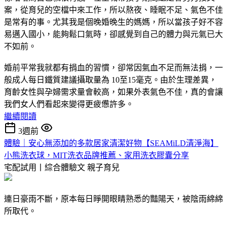
案，從育兒的空檔中來工作，所以熬夜、睡眠不足、氣色不佳
是常有的事。尤其我是個晚婚晚生的媽媽，所以當孩子好不容
易邁入國小，能夠鬆口氣時，卻感覺到自己的體力與元氣已大
不如前。
婚前平常我就都有捐血的習慣，卻常因氣血不足而無法捐，一
般成人每日鐵質建議攝取量為 10至15毫克。由於生理差異，
育齡女性與孕婦需求量會較高，如果外表氣色不佳，真的會讓
我們女人們看起來變得更疲憊許多。
繼續閱讀
3週前
體驗｜安心無添加的多款居家清潔好物【SEAMiLD清淨海】
小熊洗衣球，MIT洗衣品牌推薦、家用洗衣膠囊分享
宅配試用丨綜合體驗文
親子育兒
連日豪雨不斷，原本每日睜開眼睛熟悉的豔陽天，被陰雨綿綿
所取代。