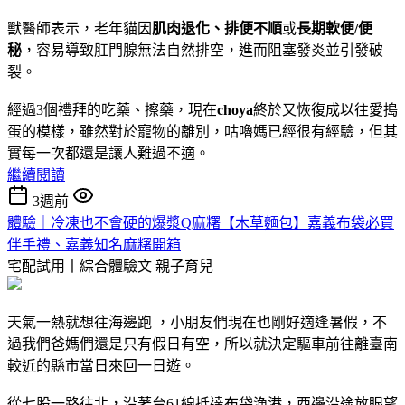
獸醫師表示，老年貓因
肌肉退化、排便不
順
或
長期軟便/便
秘
，容易導致肛門腺無法自然排空，進而阻塞發炎並引發破
裂。
經過3個禮拜的吃藥、擦藥，現在
choya
終於又恢復成以往愛搗
蛋的模樣，雖然對於寵物的離別，咕嚕媽已經很有經驗，但其
實每一次都還是讓人難過不適。
繼續閱讀
3週前
體驗｜冷凍也不會硬的爆漿Q麻糬【木草麵包】嘉義布袋必買
伴手禮、嘉義知名麻糬開箱
宅配試用丨綜合體驗文
親子育兒
天氣一熱就想往海邊跑 ，小朋友們現在也剛好適逢暑假，不
過我們爸媽們還是只有假日有空，所以就決定驅車前往離臺南
較近的縣市當日來回一日遊。
從七股一路往北，沿著台61線抵達布袋漁港，西邊沿途放眼望