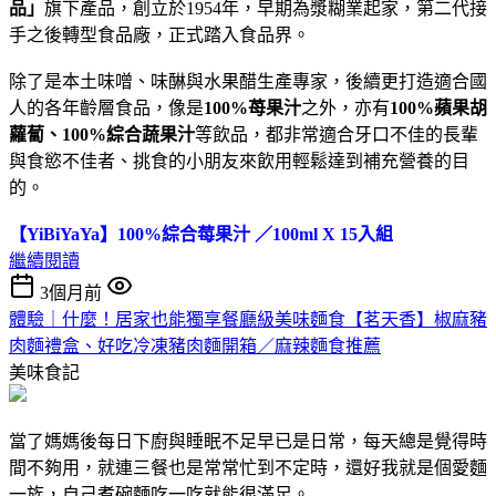
品」
旗下產品，創立於1954年，早期為漿糊業起家，第二代接
手之後轉型食品廠，正式踏入食品界。
除了是本土味噌、味醂與水果醋生產專家，後續更打造適合國
人的各年齡層食品，像是
100%苺果汁
之外，亦有
100%蘋果胡
蘿蔔、100%綜合蔬果汁
等飲品，都非常適合牙口不佳的長輩
與食慾不佳者、挑食的小朋友來飲用輕鬆達到補充營養的目
的。
【YiBiYaYa】100%綜合莓果汁 ／100ml X 15入組
繼續閱讀
3個月前
體驗｜什麼！居家也能獨享餐廳級美味麵食【茗天香】椒麻豬
肉麵禮盒、好吃冷凍豬肉麵開箱／麻辣麵食推薦
美味食記
當了媽媽後每日下廚與睡眠不足早已是日常，每天總是覺得時
間不夠用，就連三餐也是常常忙到不定時，還好我就是個愛麵
一族，自己煮碗麵吃一吃就能很滿足。