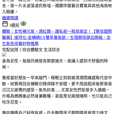
去，是一片水波蕩漾的魚塭，偶爾伴隨著白鷺鷥與其他海鳥映
入眼簾。
繼續閱讀
3週前
體驗｜女性補元氣、潤紅顏、護私密一瓶就搞定！【華信國際
醫藥】達特仕-金補精EX雙萃養氣飲，生理期保健品開箱、女
生氣色保養好物推薦
宅配試用丨綜合體驗文
生活綜合
身為女性，每個月總是有那麼幾天，是讓人感到不舒服的時
候。
像是當好朋友一早來敲門，睡眠立刻就被濕潤悶痛感取代並中
斷，就算再回去補眠也睡得極不安穩，更不用說起床後那昏昏
沉沉又疲憊的感受。氣色好差......尤其女性們若是步入婚姻，
升格為媽媽後必然身兼數職，家庭育兒兩頭燒時，也只能自己
咬牙忍受。
像咕嚕媽自己就很有感，在全職帶孩子期間還是會努力接文