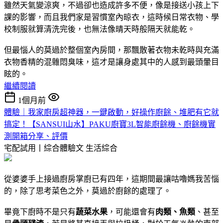
雖然天氣變涼爽，不過卻也造成許多不便，像是接送小孩上下
課的影響，而且我們家是習慣室內晾衣，這時候日常衣物、學
校制服就算清洗完後，也無法像晴天時般隔天就能乾。
但最惱人的莫過於整個室內房間，那飄散著衣物未乾時與充滿
衣物香精的混雜悶臭味，這才是讓身處其中的人感到最頭暈目
眩的。
繼續閱讀
1個月前
體驗｜我家廚房超神器，一鍵啟動，好操作廚餘、堆肥有它就
搞定！【SANSUI山水】PAKU廚寶3L智能廚餘機、廚餘機實
測開箱分享、評價
宅配試用丨綜合體驗文
生活綜合
從婆婆手上接過廚房掌廚已有四年，這期間最讓咕嚕媽我苦惱
的，除了思考菜色之外，莫過於廚餘的處理了。
畢竟下廚時不是只有
蔬菜水果
，可能還會有
肉類、魚類
、甚至