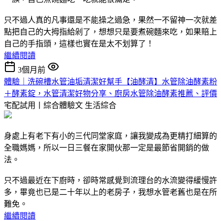
只不過人真的凡事還是不能操之過急，果然一不留神一次就差
點把自己的大拇指給剁了，想想只是要煮碗麵來吃，如果賠上
自己的手指頭，這樣也實在是太不划算了！
繼續閱讀
3個月前
體驗｜洗碗槽水管油垢清潔好幫手【油酵清】水管除油酵素粉
＋酵素錠，水管清潔好物分享、廚房水管除油酵素推薦、評價
宅配試用丨綜合體驗文
生活綜合
身處上有老下有小的三代同堂家庭，讓我變成為更精打細算的
全職媽媽，所以一日三餐在家開伙那一定是最節省開銷的做
法。
只不過最近在下廚時，卻時常感覺到流理台的水流變得緩慢許
多，畢竟也已是二十年以上的老房子，我想水管老舊也是在所
難免。
繼續閱讀