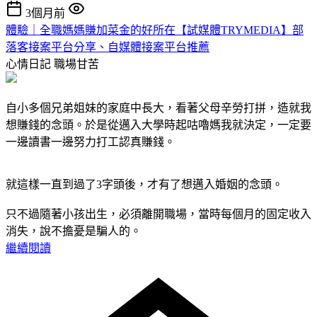
3個月前
體驗｜全職媽媽賺加菜金的好所在【試媒體TRYMEDIA】部
落客接案平台分享、自媒體接案平台推薦
心情日記
職場甘苦
自小多個兄弟姐妹的家庭中長大，看著父母辛勞打拼，造就我
想賺錢的念頭。於是從邁入大學時起咕嚕媽我就決定，一定要
一邊讀書一邊努力打工認真賺錢。
就這樣一直到過了3字頭後，才有了想邁入婚姻的念頭。
只不過隨著小孩出生，必須離開職場，當時每個月的固定收入
消失，說不擔憂是騙人的。
繼續閱讀