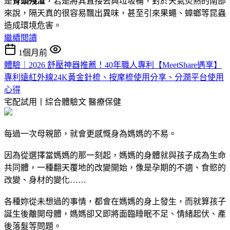
是
骨頭殘渣
，若是將其直接丟與垃圾桶，對於天氣炎熱的南部
來說，隔天真的很容易飄出異味，甚至引來果蠅、蟑螂等昆蟲
造成環境危害。
繼續閱讀
1個月前
體驗｜2026 舒壓神器推薦！40年職人專利【MeetShare遇享】
專利遠紅外線24K黃金針梳、按摩梳使用分享、分潤平台使用
心得
宅配試用丨綜合體驗文
醫療保健
每過一次母親節，就會更感慨身為媽媽的不易。
因為從選擇當媽媽的那一刻起，媽媽的身體就與孩子成為生命
共同體，一種翻天覆地的改變開始，像是孕期的不適、食慾的
改變、身材的變化……
各種妳從未想過的事情，都會在媽媽的身上發生，而就算孩子
誕生後離開母體，媽媽卻又即將面臨睡眠不足、情緒起伏、產
後落髮等問題。