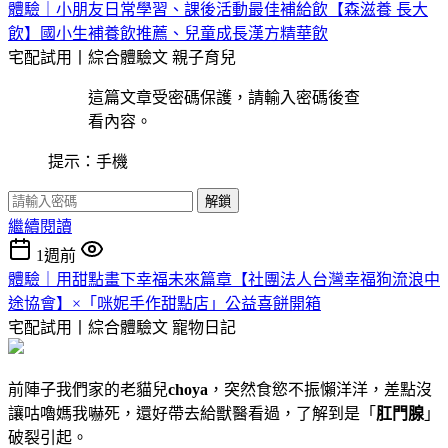
體驗｜小朋友日常學習、課後活動最佳補給飲【森滋養 長大
飲】國小生補養飲推薦、兒童成長漢方精華飲
宅配試用丨綜合體驗文
親子育兒
這篇文章受密碼保護，請輸入密碼後查
看內容。
提示：手機
解鎖
繼續閱讀
1週前
體驗｜用甜點畫下幸福未來篇章【社團法人台灣幸福狗流浪中
途協會】×「咪妮手作甜點店」公益喜餅開箱
宅配試用丨綜合體驗文
寵物日記
前陣子我們家的老貓兒
choya
，突然食慾不振懶洋洋，差點沒
讓咕嚕媽我嚇死，還好帶去給獸醫看過，了解到是「
肛門腺
」
破裂引起。