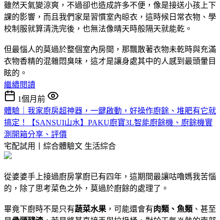
雖然天氣變涼爽，不過卻也造成許多不便，像是接送小孩上下
課的影響，而且我們家是習慣室內晾衣，這時候日常衣物、學
校制服就算清洗完後，也無法像晴天時般隔天就能乾。
但最惱人的莫過於整個室內房間，那飄散著衣物未乾時與充滿
衣物香精的混雜悶臭味，這才是讓身處其中的人感到最頭暈目
眩的。
繼續閱讀
1個月前
體驗｜我家廚房超神器，一鍵啟動，好操作廚餘、堆肥有它就
搞定！【SANSUI山水】PAKU廚寶3L智能廚餘機、廚餘機實
測開箱分享、評價
宅配試用丨綜合體驗文
生活綜合
從婆婆手上接過廚房掌廚已有四年，這期間最讓咕嚕媽我苦惱
的，除了思考菜色之外，莫過於廚餘的處理了。
畢竟下廚時不是只有
蔬菜水果
，可能還會有
肉類、魚類
、甚至