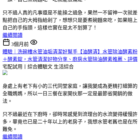
只不過人真的凡事還是不能操之過急，果然一不留神一次就差
點把自己的大拇指給剁了，想想只是要煮碗麵來吃，如果賠上
自己的手指頭，這樣也實在是太不划算了！
繼續閱讀
3個月前
體驗｜洗碗槽水管油垢清潔好幫手【油酵清】水管除油酵素粉
＋酵素錠，水管清潔好物分享、廚房水管除油酵素推薦、評價
宅配試用丨綜合體驗文
生活綜合
身處上有老下有小的三代同堂家庭，讓我變成為更精打細算的
全職媽媽，所以一日三餐在家開伙那一定是最節省開銷的做
法。
只不過最近在下廚時，卻時常感覺到流理台的水流變得緩慢許
多，畢竟也已是二十年以上的老房子，我想水管老舊也是在所
難免。
繼續閱讀