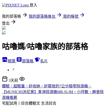
登入
我的部落格
我的部落格後台
我的帳號
登出
咕嚕媽/咕嚕家族的部落格
相簿
部落格
名片
3天前
體驗｜超輕量、好收納、好擺放的7公分極窄除濕機、
【MUNICHI沐尼黑】青淨除濕機MR.SLIM，小坪數、靜音除
濕機推薦
宅配試用丨綜合體驗文
生活綜合