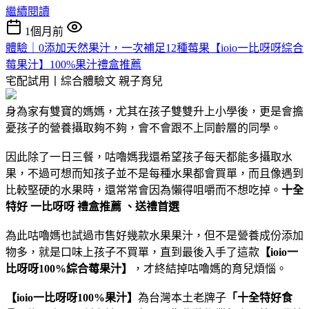
繼續閱讀
1個月前
體驗｜0添加天然果汁，一次補足12種莓果【ioio一比呀呀綜合
莓果汁】100%果汁禮盒推薦
宅配試用丨綜合體驗文
親子育兒
身為家有雙寶的媽媽，尤其在孩子雙雙升上小學後，更是會擔
憂孩子的營養攝取夠不夠，會不會跟不上同齡層的同學。
因此除了一日三餐，咕嚕媽我還希望孩子每天都能多攝取水
果，不過可想而知孩子並不是每種水果都會買單，而且像遇到
比較堅硬的水果時，還常常會因為懶得咀嚼而不想吃掉。
十全
特好 一比呀呀 禮盒推薦 、送禮首選
為此咕嚕媽也試過市售好幾款水果果汁，但不是營養成份添加
物多，就是口味上孩子不買單，直到最後入手了這款
【ioio一
比呀呀100%綜合莓果汁】
，才終結掉咕嚕媽的育兒煩惱。
【ioio一比呀呀100%果汁】
為台灣本土老牌子
「十全特好食