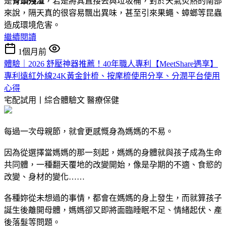
是
骨頭殘渣
，若是將其直接丟與垃圾桶，對於天氣炎熱的南部
來說，隔天真的很容易飄出異味，甚至引來果蠅、蟑螂等昆蟲
造成環境危害。
繼續閱讀
1個月前
體驗｜2026 舒壓神器推薦！40年職人專利【MeetShare遇享】
專利遠紅外線24K黃金針梳、按摩梳使用分享、分潤平台使用
心得
宅配試用丨綜合體驗文
醫療保健
每過一次母親節，就會更感慨身為媽媽的不易。
因為從選擇當媽媽的那一刻起，媽媽的身體就與孩子成為生命
共同體，一種翻天覆地的改變開始，像是孕期的不適、食慾的
改變、身材的變化……
各種妳從未想過的事情，都會在媽媽的身上發生，而就算孩子
誕生後離開母體，媽媽卻又即將面臨睡眠不足、情緒起伏、產
後落髮等問題。