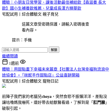
體驗｜小朋友日常學習、課後活動最佳補給飲【森滋養 長大
飲】國小生補養飲推薦、兒童成長漢方精華飲
宅配試用丨綜合體驗文
親子育兒
這篇文章受密碼保護，請輸入密碼後查
看內容。
提示：手機
解鎖
繼續閱讀
1週前
體驗｜用甜點畫下幸福未來篇章【社團法人台灣幸福狗流浪中
途協會】×「咪妮手作甜點店」公益喜餅開箱
宅配試用丨綜合體驗文
寵物日記
前陣子我們家的老貓兒
choya
，突然食慾不振懶洋洋，差點沒
讓咕嚕媽我嚇死，還好帶去給獸醫看過，了解到是「
肛門腺
」
破裂引起。