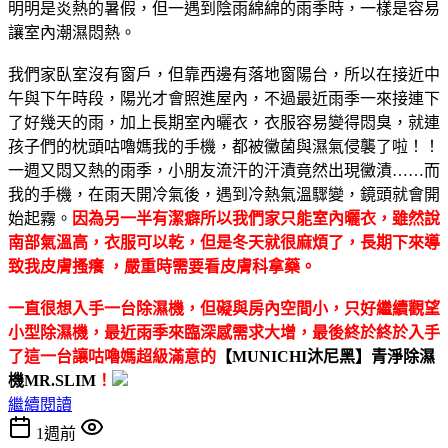
明明是炎熱的暑假，但一遇到陰雨綿綿的雨季時，一樣是容易
讓室內潮濕悶熱。
我們家臥室沒有窗戶，但靠西邊有落地窗陽台，所以在接近中
午與下午時段，陽光才會照進屋內，不過最近雨季一來接連下
了好幾天的雨，加上長期室內曬衣，衣服容易變得悶臭，就連
孩子們的枕頭咕嚕媽我的手機，都被黴菌與濕氣侵襲了啦！！
一週又悶又熱的雨季，小朋友流汗的汗漬竟然出現黴漬……而
我的手機，在雨天開冷氣後，遇到冷熱氣溫驟變，鏡頭就會開
始起霧。
因為另一半有潔癖所以我們家只能室內曬衣，雖然說
南部氣溫高，衣服可以乾，但是冬天就很麻煩了，長期下來導
致我皮膚搔癢 ，嚴重時需要看皮膚科拿藥。
一直很想入手一台除濕機，但礙與房內空間小，只好繼續觀望
小型除濕機，最近雨季來臨深感需求大增，最後終於終於入手
了這一台讓咕嚕媽超級滿意的
【MUNICHI沐尼黑】青淨除濕
機MR.SLIM
！
繼續閱讀
1週前