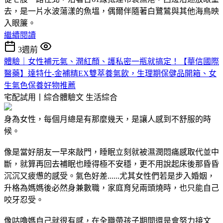
去，是一片水波蕩漾的魚塭，偶爾伴隨著白鷺鷥與其他海鳥映
入眼簾。
繼續閱讀
3週前
體驗｜女性補元氣、潤紅顏、護私密一瓶就搞定！【華信國際
醫藥】達特仕-金補精EX雙萃養氣飲，生理期保健品開箱、女
生氣色保養好物推薦
宅配試用丨綜合體驗文
生活綜合
身為女性，每個月總是有那麼幾天，是讓人感到不舒服的時
候。
像是當好朋友一早來敲門，睡眠立刻就被濕潤悶痛感取代並中
斷，就算再回去補眠也睡得極不安穩，更不用說起床後那昏昏
沉沉又疲憊的感受。氣色好差......尤其女性們若是步入婚姻，
升格為媽媽後必然身兼數職，家庭育兒兩頭燒時，也只能自己
咬牙忍受。
像咕嚕媽自己就很有感，在全職帶孩子期間還是會努力接文