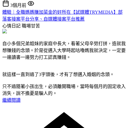
3個月前
體驗｜全職媽媽賺加菜金的好所在【試媒體TRYMEDIA】部
落客接案平台分享、自媒體接案平台推薦
心情日記
職場甘苦
自小多個兄弟姐妹的家庭中長大，看著父母辛勞打拼，造就我
想賺錢的念頭。於是從邁入大學時起咕嚕媽我就決定，一定要
一邊讀書一邊努力打工認真賺錢。
就這樣一直到過了3字頭後，才有了想邁入婚姻的念頭。
只不過隨著小孩出生，必須離開職場，當時每個月的固定收入
消失，說不擔憂是騙人的。
繼續閱讀