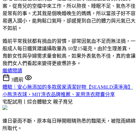
案，從育兒的空檔中來工作，所以熬夜、睡眠不足、氣色不佳
是常有的事。尤其我是個晚婚晚生的媽媽，所以當孩子好不容
易邁入國小，能夠鬆口氣時，卻感覺到自己的體力與元氣已大
不如前。
婚前平常我就都有捐血的習慣，卻常因氣血不足而無法捐，一
般成人每日鐵質建議攝取量為 10至15毫克。由於生理差異，
育齡女性與孕婦需求量會較高，如果外表氣色不佳，真的會讓
我們女人們看起來變得更疲憊許多。
繼續閱讀
3週前
體驗｜安心無添加的多款居家清潔好物【SEAMiLD清淨海】
小熊洗衣球，MIT洗衣品牌推薦、家用洗衣膠囊分享
宅配試用丨綜合體驗文
親子育兒
連日豪雨不斷，原本每日睜開眼睛熟悉的豔陽天，被陰雨綿綿
所取代。