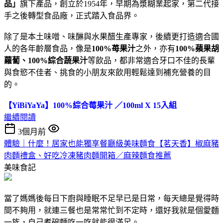
品」
旗下產品，創立於1954年，早期為漿糊業起家，第二代接
手之後轉型食品廠，正式踏入食品界。
除了是本土味噌、味醂與水果醋生產專家，後續更打造適合國
人的各年齡層食品，像是
100%苺果汁
之外，亦有
100%蘋果胡
蘿蔔、100%綜合蔬果汁
等飲品，都非常適合牙口不佳的長輩
與食慾不佳者、挑食的小朋友來飲用輕鬆達到補充營養的目
的。
【YiBiYaYa】100%綜合莓果汁 ／100ml X 15入組
繼續閱讀
3個月前
體驗｜什麼！居家也能獨享餐廳級美味麵食【茗天香】椒麻豬
肉麵禮盒、好吃冷凍豬肉麵開箱／麻辣麵食推薦
美味食記
當了媽媽後每日下廚與睡眠不足早已是日常，每天總是覺得時
間不夠用，就連三餐也是常常忙到不定時，還好我就是個愛麵
一族，自己煮碗麵吃一吃就能很滿足。