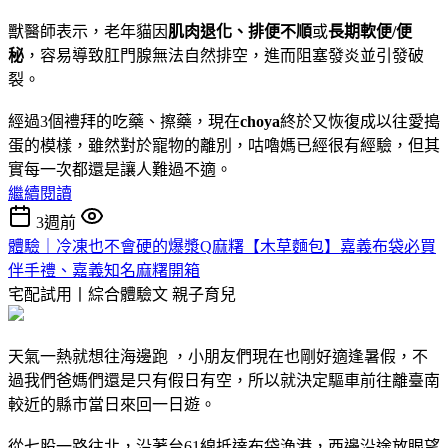
獸醫師表示，老年貓因
肌肉退化、排便不
順
或
長期軟便/便
秘
，容易導致肛門腺無法自然排空，進而阻塞發炎並引發破
裂。
經過3個禮拜的吃藥、擦藥，現在
choya
終於又恢復成以往愛搗
蛋的模樣，雖然對於寵物的離別，咕嚕媽已經很有經驗，但其
實每一次都還是讓人難過不適。
繼續閱讀
3週前
體驗｜冷凍也不會硬的爆漿Q麻糬【木草麵包】嘉義布袋必買
伴手禮、嘉義知名麻糬開箱
宅配試用丨綜合體驗文
親子育兒
天氣一熱就想往海邊跑 ，小朋友們現在也剛好適逢暑假，不
過我們爸媽們還是只有假日有空，所以就決定驅車前往離臺南
較近的縣市當日來回一日遊。
從七股一路往北，沿著台61線抵達布袋漁港，西邊沿途放眼望