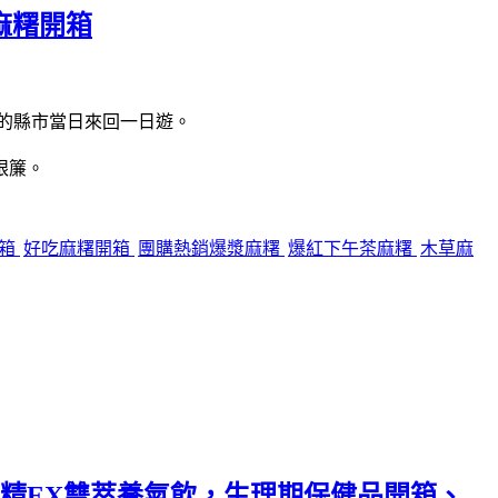
麻糬開箱
的縣市當日來回一日遊。
眼簾。
開箱
好吃麻糬開箱
團購熱銷爆漿麻糬
爆紅下午茶麻糬
木草麻
精EX雙萃養氣飲，生理期保健品開箱、