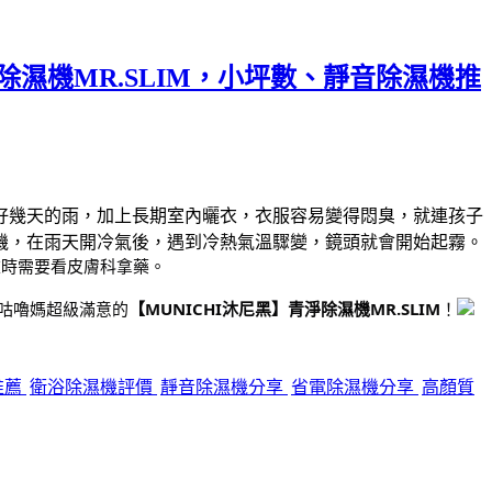
除濕機MR.SLIM，小坪數、靜音除濕機推
好幾天的雨，加上長期室內曬衣，衣服容易變得悶臭，就連孩子
機，在雨天開冷氣後，遇到冷熱氣溫驟變，鏡頭就會開始起霧。
重時需要看皮膚科拿藥。
咕嚕媽超級滿意的
【MUNICHI沐尼黑】青淨除濕機MR.SLIM
！
推薦
衛浴除濕機評價
靜音除濕機分享
省電除濕機分享
高顏質