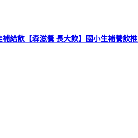
佳補給飲【森滋養 長大飲】國小生補養飲