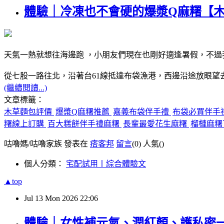
體驗｜冷凍也不會硬的爆漿Q麻糬【
天氣一熱就想往海邊跑 ，小朋友們現在也剛好適逢暑假，不
從七股一路往北，沿著台61線抵達布袋漁港，西邊沿途放眼
(繼續閱讀...)
文章標籤：
木草麵包評價
爆漿Q麻糬推薦
嘉義布袋伴手禮
布袋必買伴手
糬線上訂購
百大糕餅伴手禮麻糬
長輩最愛花生麻糬
榴槤麻糬
咕嚕媽/咕嚕家族 發表在
痞客邦
留言
(0)
人氣(
)
個人分類：
宅配試用丨綜合體驗文
▲top
Jul
13
Mon
2026
22:06
體驗｜女性補元氣、潤紅顏、護私密一