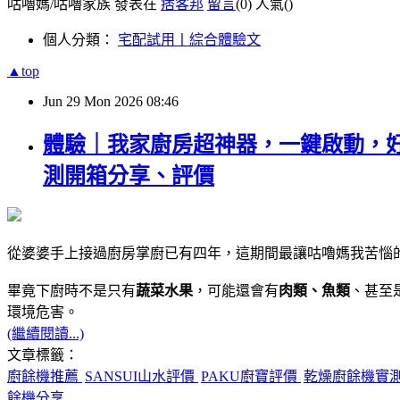
咕嚕媽/咕嚕家族 發表在
痞客邦
留言
(0)
人氣(
)
個人分類：
宅配試用丨綜合體驗文
▲top
Jun
29
Mon
2026
08:46
體驗｜我家廚房超神器，一鍵啟動，好操
測開箱分享、評價
從婆婆手上接過廚房掌廚已有四年，這期間最讓咕嚕媽我苦惱
畢竟下廚時不是只有
蔬菜水果
，可能還會有
肉類、魚類
、甚至
環境危害。
(繼續閱讀...)
文章標籤：
廚餘機推薦
SANSUI山水評價
PAKU廚寶評價
乾燥廚餘機實
餘機分享