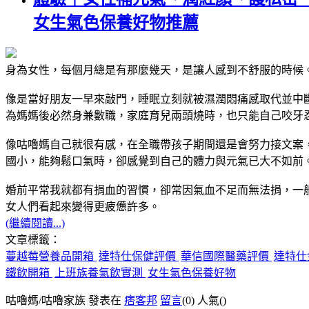
女生氣色保養好物推薦
身為女性，每個月總是有那麼幾天，是讓人感到不舒服的時候
像是當好朋友一早來敲門，睡眠立刻就被濕潤悶痛感取代並中斷，
為媽媽後必然身兼數職，家庭育兒兩頭燒時，也只能自己咬牙
像咕嚕媽自己就很有感，在全職帶孩子期間還是會努力接文案
國小，能夠鬆口氣時，卻感覺到自己的體力與元氣已大不如前
婚前平常我就都有捐血的習慣，卻常因氣血不足而無法捐，一般
女人們看起來變得更疲憊許多。
(繼續閱讀...)
文章標籤：
蔓越莓營養品開箱
達特仕保健評價
華信國際醫藥評價
達特仕
鐵飲開箱
上班族養氣飲實測
女生氣色保養好物
咕嚕媽/咕嚕家族 發表在
痞客邦
留言
(0)
人氣(
)