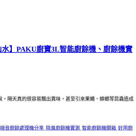
水】PAKU廚寶3L智能廚餘機、廚餘機實
說，隔天真的很容易飄出異味，甚至引來果蠅、蟑螂等昆蟲造成
低噪音廚餘處理機分享
除臭廚餘機實測
智能廚餘機開箱
好用廚