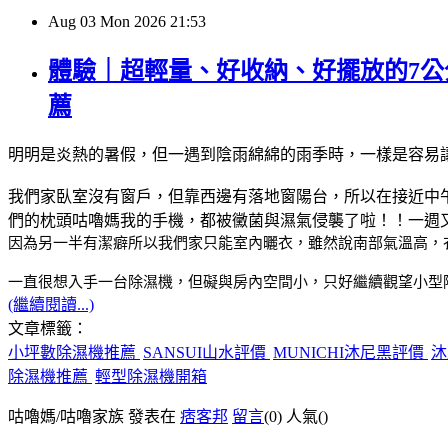
Aug
03
Mon
2026
21:53
體驗｜超輕量、好收納、好擺放的7公分
薦
明明是炎熱的暑假，但一遇到陰雨綿綿的雨季時，一樣是容易
我們家臥室沒有窗戶，但靠西邊有落地窗陽台，所以在接近中
們的枕頭咕嚕媽我的手機，都被黴菌與濕氣侵襲了啦！！一週
因為另一半有潔癖所以我們家只能室內曬衣，雖然說南部氣溫高，
一直很想入手一台除濕機，但礙與房內空間小，只好繼續觀望小型
(繼續閱讀...)
文章標籤：
小坪數除濕機推薦
SANSUI山水評價
MUNICHI沐尼黑評價
沐
除濕機推薦
輕型除濕機開箱
咕嚕媽/咕嚕家族 發表在
痞客邦
留言
(0)
人氣(
)