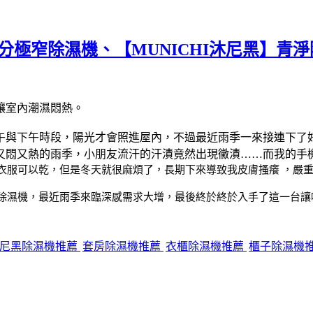
極窄除濕機、【MUNICHI沐尼黑】青淨
讓室內潮濕悶熱。
午與下午時段，陽光才會照進屋內，不過最近雨季一來接連下了
又悶又熱的雨季，小朋友流汗的汗漬竟然出現黴漬……而我的手
衣服可以乾，但是冬天就很麻煩了，長期下來導致我皮膚搔癢 ，嚴
除濕機，最近雨季來臨深感需求大增，最後終於終於入手了這一台讓
尼黑除濕機推薦
套房除濕機推薦
衣櫃除濕機推薦
櫃子除濕機