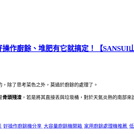
作廚餘、堆肥有它就搞定！【SANSUI山
的，除了思考菜色之外，莫過於廚餘的處理了。
是
骨頭殘渣
，若是將其直接丟與垃圾桶，對於天氣炎熱的南部來
測
好操作廚餘機分享
大容量廚餘機開箱
家用廚餘處理機推薦