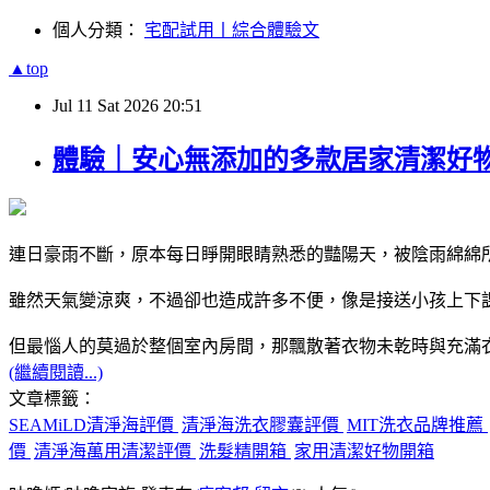
個人分類：
宅配試用丨綜合體驗文
▲top
Jul
11
Sat
2026
20:51
體驗｜安心無添加的多款居家清潔好物
連日豪雨不斷，原本每日睜開眼睛熟悉的豔陽天，被陰雨綿綿
雖然天氣變涼爽，不過卻也造成許多不便，像是接送小孩上下
但最惱人的莫過於整個室內房間，那飄散著衣物未乾時與充滿
(繼續閱讀...)
文章標籤：
SEAMiLD清淨海評價
清淨海洗衣膠囊評價
MIT洗衣品牌推薦
價
清淨海萬用清潔評價
洗髮精開箱
家用清潔好物開箱