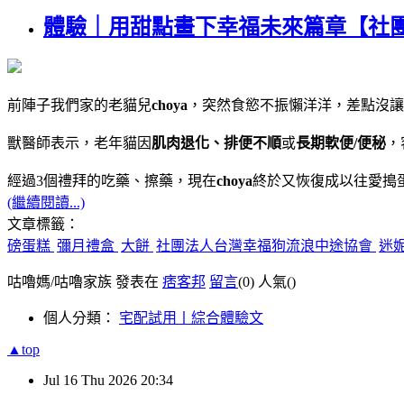
體驗｜用甜點畫下幸福未來篇章【社
前陣子我們家的老貓兒
choya
，突然食慾不振懶洋洋，差點沒讓
獸醫師表示，老年貓因
肌肉退化、排便不
順
或
長期軟便/便秘
，
經過3個禮拜的吃藥、擦藥，現在
choya
終於又恢復成以往愛搗
(繼續閱讀...)
文章標籤：
磅蛋糕
彌月禮盒
大餅
社團法人台灣幸福狗流浪中途協會
迷
咕嚕媽/咕嚕家族 發表在
痞客邦
留言
(0)
人氣(
)
個人分類：
宅配試用丨綜合體驗文
▲top
Jul
16
Thu
2026
20:34