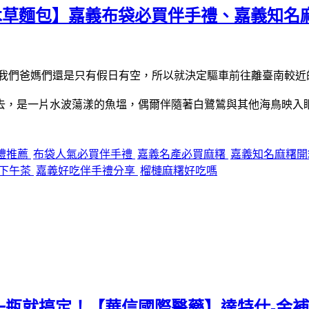
木草麵包】嘉義布袋必買伴手禮、嘉義知名
過我們爸媽們還是只有假日有空，所以就決定驅車前往離臺南較近
望去，是一片水波蕩漾的魚塭，偶爾伴隨著白鷺鷥與其他海鳥映入
禮推薦
布袋人氣必買伴手禮
嘉義名產必買麻糬
嘉義知名麻糬
下午茶
嘉義好吃伴手禮分享
榴槤麻糬好吃嗎
瓶就搞定！【華信國際醫藥】達特仕-金補