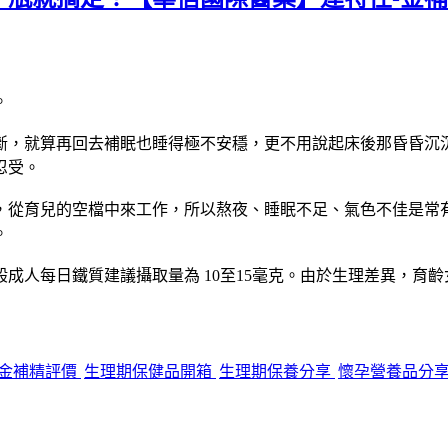
。
就算再回去補眠也睡得極不安穩，更不用說起床後那昏昏沉沉又疲
忍受。
，從育兒的空檔中來工作，所以熬夜、睡眠不足、氣色不佳是常
。
成人每日鐵質建議攝取量為 10至15毫克。由於生理差異，育
金補精評價
生理期保健品開箱
生理期保養分享
懷孕營養品分