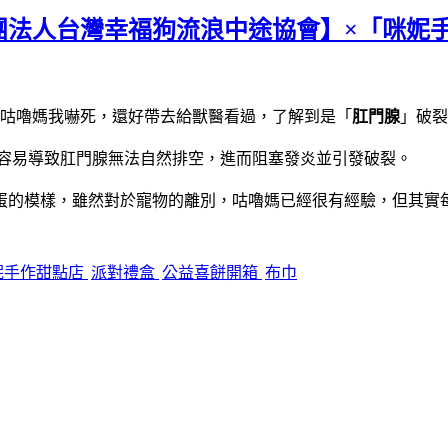
團法人台灣幸福狗流浪中途協會】×「咪妮
咕嚕媽我嚇死，還好帶去給獸醫看過，了解到是「
肛門腺
」破裂
容易導致肛門腺無法自然排空，進而阻塞發炎並引發破裂。
蛋的模樣，雖然對於寵物的離別，咕嚕媽已經很有經驗，但其實
妮手作甜點店
派對禮盒
公益喜餅開箱
布巾