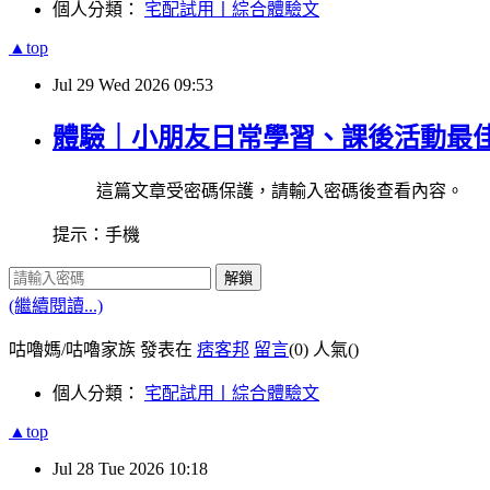
個人分類：
宅配試用丨綜合體驗文
▲top
Jul
29
Wed
2026
09:53
體驗｜小朋友日常學習、課後活動最
這篇文章受密碼保護，請輸入密碼後查看內容。
提示：手機
解鎖
(繼續閱讀...)
咕嚕媽/咕嚕家族 發表在
痞客邦
留言
(0)
人氣(
)
個人分類：
宅配試用丨綜合體驗文
▲top
Jul
28
Tue
2026
10:18