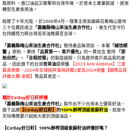
取原料 ，進口油品又衝擊到台灣市場 ，於是本土產量銳減 ，逐漸
轉型生產食用油。
經歷了十年光陰 ，於2006年4月，理事主席吳鎮森召集梅山當地
三十位農民成立
「嘉義縣梅山茶油生產合作社」
，後生代至今仍
在持續努力將台灣苦茶油推廣至全球。
「嘉義縣梅山茶油生產合作社」
堅持產品無添加 ， 本著
「誡信經
鳖 」
原則 、秉持
「品質第一、客戶優先」
的一貫信念 堅持
「原
始自然」、「全程控管」
的製造過程，只為提供客戶高品質的產
品 ，因此旗下的台灣
苦茶油
還榮獲
【2023 Anti Additive】三星
最高榮譽、2024年全球純粹風味評鑑3星及2024榮獲【國際品質
評鑑大賽-金獎】
等品質肯定。
關於Co'day好日籽評價
「嘉義縣梅山茶油生產合作社」
製作出不少台灣本土優質好油，
旗下品牌
【Co'day好日籽】
的
100%鮮榨頂級紫蘇籽油
，就是今
天咕嚕媽要介紹給大家的頂級油品。
【Co'day好日籽】100%鮮榨頂級紫蘇籽油評價好嗎？