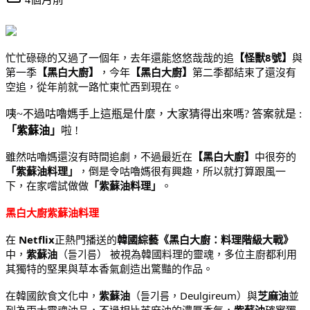
忙忙碌碌的又過了一個年，去年還能悠悠哉哉的追
【怪獸8號】
與
第一季
【黑白大廚】
，今年
【黑白大廚】
第二季都結束了還沒有
空追，從年前就一路忙東忙西到現在。
咦~不過咕嚕媽手上這瓶是什麼，大家猜得出來嗎? 答案就是 :
「紫蘇油」
啦 !
雖然咕嚕媽還沒有時間追劇，不過最近在
【黑白大廚】
中很夯的
「紫蘇油料理」
，倒是令咕嚕媽很有興趣，所以就打算跟風一
下，在家嚐試做做
「紫蘇油料理」
。
黑白大廚紫蘇油料理
在
Netflix
正熱門播送的
韓國綜藝《黑白大廚：料理階級大戰》
中，
紫蘇油
（들기름） 被視為韓國料理的靈魂，多位主廚都利用
其獨特的堅果與草本香氣創造出驚豔的作品。
在韓國飲食文化中，
紫蘇油
（들기름，Deulgireum）與
芝麻油
並
列為兩大靈魂油品，不過相比芝麻油的濃厚香氣，
紫蘇油
確實獨