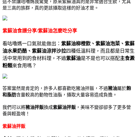
這不禁讓咕嚕媽我驚覺，原來紫蘇油真的是非常適合生飲，尤其
是三高的族群，真的更該攝取這樣的好油才是。
紫蘇油食譜分享/紫蘇油怎麼吃分享
看咕嚕媽一口氣就能做出：
紫蘇油柳橙飲、紫蘇油泡菜、紫蘇
油水果奶酪、紫蘇油涼拌沙拉
四種低溫料理，而且都是日常生
活中常用到的食材料理，不過
紫蘇油
是不是也可以搭配
主食澱
粉類
來食用嗎？
答案當然是肯定的，許多人都喜歡吃豬油拌飯，不過
豬油
屬於
飽
和脂肪
含量較高的動物性油脂，攝取大量容易造成負擔。
我們可以將
豬油拌飯
換成
紫蘇油拌飯
，美味不變卻卻多了更多營
養與輕盈唷！
紫蘇油拌飯