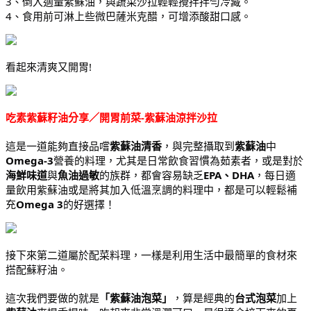
3、倒入適量紫蘇油，與蔬菜沙拉輕輕攪拌拌勻冷藏。
4、食用前可淋上些微巴薩米克醋，可增添酸甜口感。
看起來清爽又開胃!
吃素紫蘇籽油分享／開胃前菜-紫蘇油涼拌沙拉
這是一道能夠直接品嚐
紫蘇油清香
，與完整攝取到
紫蘇油
中
Omega-3
營養的料理，尤其是日常飲食習慣為茹素者，或是對於
海鮮味道
與
魚油過敏
的族群，都會容易缺乏
EPA、DHA
，每日適
量飲用紫蘇油或是將其加入低溫烹調的料理中，都是可以輕鬆補
充
Omega 3
的好選擇！
接下來第二道屬於配菜料理，一樣是利用生活中最簡單的食材來
搭配蘇籽油。
這次我們要做的就是
「紫蘇油泡菜」
，算是經典的
台式泡菜
加上