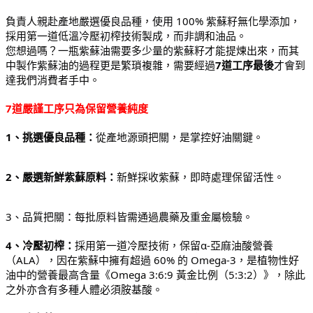
負責人親赴產地嚴選優良品種，使用 100% 紫蘇籽無化學添加，
採用第一道低溫冷壓初榨技術製成，而非調和油品。
您想過嗎？一瓶紫蘇油需要多少量的紫蘇籽才能提煉出來，而其
中製作紫蘇油的過程更是繁瑣複雜，需要經過
7道工序最後
才會到
達我們消費者手中。
7道嚴謹工序只為保留營養純度
1、挑選優良品種：
從產地源頭把關，是掌控好油關鍵。
2、嚴選新鮮紫蘇原料：
新鮮採收紫蘇，即時處理保留活性。
3、品質把關：每批原料皆需通過農藥及重金屬檢驗。
4、冷壓初榨：
採用第一道冷壓技術，保留α-亞麻油酸營養
（ALA），因在紫蘇中擁有超過 60% 的 Omega-3，是植物性好
油中的營養最高含量《Omega 3:6:9 黃金比例（5:3:2）》，除此
之外亦含有多種人體必須胺基酸。