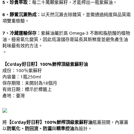
5、珍貴萃取：
每二十萬顆紫蘇籽，才能榨出一瓶紫蘇油。
6、靜置沉澱熟成：
以天然沉澱去除雜質，並需通過純度與品質兩
項雙重檢驗。
7、冷藏運輸保存：
紫蘇油屬於高 Omega-3 不飽和脂肪酸的植物
油，極易氧化變質，因此低溫儲存是延長其新鮮度並避免產生油
耗味最有效的方法。
。
【Co'day好日籽】100%鮮榨頂級紫蘇籽油
成份：100％紫蘇籽
內容量：1瓶250ml
保存期限：未開封為18個月
有效日期：標示於標籤上
產地：臺灣
將
【Co'day好日籽】100%鮮榨頂級紫蘇籽油
瓶蓋扭開，內塞蓋
以
防氧化、防回流、防漏
與
精準控油
為設計。