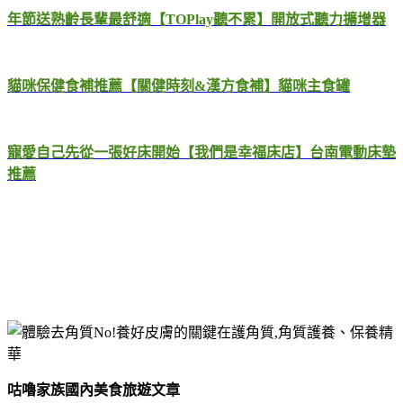
年節送熟齡長輩最舒適【TOPlay聽不累】開放式聽力擴增器
貓咪保健食補推薦【關健時刻&漢方食補】貓咪主食罐
寵愛自己先從一張好床開始【我們是幸福床店】台南電動床墊
推薦
咕嚕家族國內美食旅遊文章