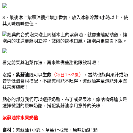
3、最後淋上紫蘇油攪拌增加香氣，放入冰箱冷藏4小時以上，使
其入味風味更佳。
經典的台式泡菜碰上同樣本土的紫蘇油，就像畫龍點睛般，讓
泡菜的味道更鮮明立體，微微的辣椒口感，讓泡菜更開胃下飯。
看完前菜與泡菜作法，再來準備些甜點跟飲料吧！
沒錯，
紫蘇油
既可以
生飲
（每日1～2匙）
，當然也能與果汁或奶
昔等低溫食材搭配，不說您可能不曉得，紫蘇油甚至還能外用塗
抹來護膚唷！
點心的部分我們可以選擇奶酪、布丁或是果凍，像咕嚕媽這次是
選擇微甜的原味奶酪，搭配紫蘇油享用意外的美味。
紫蘇油拌水果奶酪
食材：
紫蘇油1小匙、草莓1～2顆、原味奶酪1顆