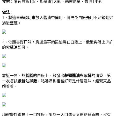
食材：
隔夜白飯1碗、紫蘇油1大匙、蒜末適量、醬油1小匙
做法：
1、將適量蒜頭切末放入醬油中備用，將隔夜白飯先用不沾鍋翻炒
過後盛碗。
2、依照喜好口味，將適量蒜頭醬油潐在白飯上，最後再淋上少許
的紫蘇油即可。
靠近一聞，熱騰騰的白飯上，散發出
蒜頭醬油
與
紫蘇
的清香，第
一次嚐試
紫蘇油拌飯
，咕嚕媽也相當好奇是什麼滋味，趕緊來品
嚐看看。
稍微攪拌後扒上一口拌飯，果然一入口清香又帶點蒜香味，沒有