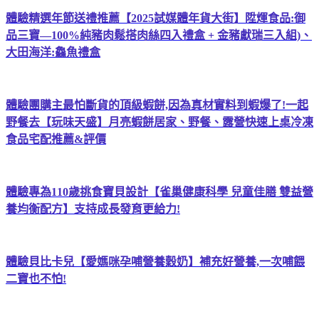
體驗精選年節送禮推薦【2025試媒體年貨大街】陞煇食品:御
品三寶—100%純豬肉鬆搭肉絲四入禮盒 + 金豬獻瑞三入組)、
大田海洋:鱻魚禮盒
體驗團購主最怕斷貨的頂級蝦餅,因為真材實料到蝦爆了!一起
野餐去【玩味天盛】月亮蝦餅居家、野餐、露營快速上桌冷凍
食品宅配推薦&評價
體驗專為110歲挑食寶貝設計【雀巢健康科學 兒童佳膳 雙益營
養均衡配方】支持成長發育更給力!
體驗貝比卡兒【愛媽咪孕哺營養穀奶】補充好營養,一次哺餵
二寶也不怕!