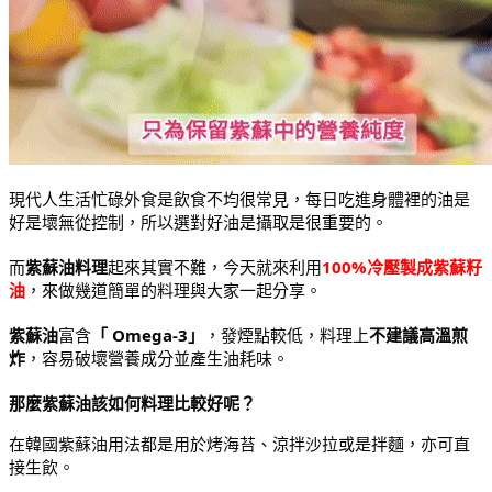
現代人生活忙碌外食是飲食不均很常見，每日吃進身體裡的油是
好是壞無從控制，所以選對好油是攝取是很重要的。
而
紫蘇油料理
起來其實不難，今天就來利用
100%冷壓製成紫蘇籽
油
，來做幾道簡單的料理與大家一起分享。
紫蘇油
富含
「 Omega-3」
，發煙點較低，料理上
不建議高溫煎
炸
，容易破壞營養成分並產生油耗味。
那麼紫蘇油該如何料理比較好呢？
在韓國紫蘇油用法都是用於烤海苔、涼拌沙拉或是拌麵，亦可直
接生飲。