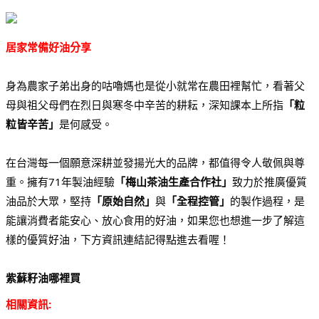
居家常備好油分享
身為農家子弟出身的咕嚕媽也是從小就常在農田裡幫忙，看著父
母與祖父母們在烈日與寒冬中辛苦的耕耘，深知課本上所指
「粒
粒皆辛苦」
是何感受。
在台灣每一個願意深耕並發揚光大的品牌，都值得令人敬佩與尊
重。擁有71年製油經驗
「梅山茶油生產合作社」
致力於推廣優質
油品於大眾，堅持
「原始自然」
與
「全程控管」
的製作過程，是
能讓消費者能安心、放心食用的好油，如果您也想進一步了解這
樣的優質好油，下方資訊連結記得點進去看喔！
紫蘇籽油哪裡買
相關資訊: