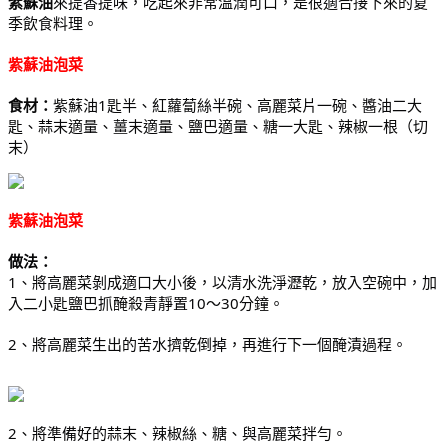
紫蘇油
來提香提味，吃起來非常溫潤可口，是很適合接下來的夏
季飲食料理。
紫蘇油泡菜
食材：
紫蘇油1匙半、紅蘿蔔絲半碗、高麗菜片一碗、醬油二大
匙、蒜末適量、薑末適量、鹽巴適量、糖一大匙、辣椒一根（切
末）
紫蘇油泡菜
做法：
1、將高麗菜剝成適口大小後，以清水洗淨瀝乾，放入空碗中，加
入二小匙鹽巴抓醃殺青靜置10～30分鐘。
2、將高麗菜生出的苦水擠乾倒掉，再進行下一個醃漬過程。
2、將準備好的蒜末、辣椒絲、糖、與高麗菜拌勻。