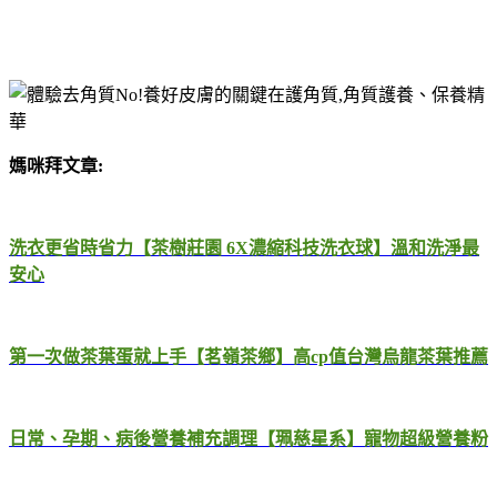
媽咪拜文章:
洗衣更省時省力【茶樹莊園 6X濃縮科技洗衣球】溫和洗淨最
安心
第一次做茶葉蛋就上手【茗嶺茶鄉】高cp值台灣烏龍茶葉推薦
日常、孕期、病後營養補充調理【珮慈星系】寵物超級營養粉