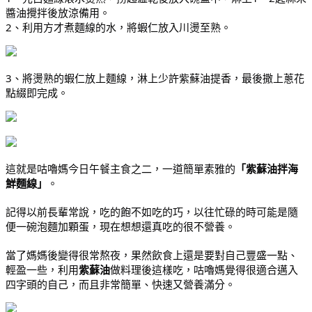
醬油攪拌後放涼備用。
2、利用方才煮麵線的水，將蝦仁放入川燙至熟。
3、將燙熟的蝦仁放上麵線，淋上少許紫蘇油提香，最後撒上蔥花
點綴即完成。
這就是咕嚕媽今日午餐主食之二，一道簡單素雅的
「紫蘇油拌海
鮮麵線」
。
記得以前長輩常說，吃的飽不如吃的巧，以往忙碌的時可能是隨
便一碗泡麵加顆蛋，現在想想還真吃的很不營養。
當了媽媽後變得很常熬夜，果然飲食上還是要對自己豐盛一點、
輕盈一些，利用
紫蘇油
做料理後這樣吃，咕嚕媽覺得很適合邁入
四字頭的自己，而且非常簡單、快速又營養滿分。