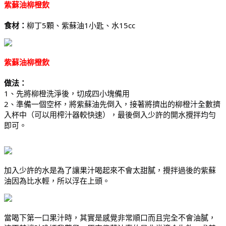
紫蘇油柳橙飲
食材：
柳丁5顆、紫蘇油1小匙、水15cc
紫蘇油柳橙飲
做法：
1、先將柳橙洗淨後，切成四小塊備用
2、準備一個空杯，將紫蘇油先倒入，接著將擠出的柳橙汁全數擠
入杯中（可以用榨汁器較快速），最後倒入少許的開水攪拌均勻
即可。
加入少許的水是為了讓果汁喝起來不會太甜膩，攪拌過後的紫蘇
油因為比水輕，所以浮在上頭。
當喝下第一口果汁時，其實是感覺非常順口而且完全不會油膩，