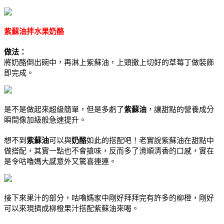
紫蘇油拌水果奶酪
做法：
將奶酪倒出碗中，再淋上紫蘇油，上頭撒上切好的草莓丁做裝飾
即完成。
是不是做起來超級簡單，但是多虧了
紫蘇油
，讓甜點的營養成分
瞬間像加級般急速提升。
想不到
紫蘇油
可以與
奶酪
如此的搭配吧！老實說紫蘇油在甜點中
做搭配，其實一點也不會搶味，反而多了滑順清香的口感，實在
是令咕嚕媽大感意外又驚喜連連。
接下來果汁的部分，咕嚕媽家中剛好拜拜完有許多的柳橙，剛好
可以來現擠成柳橙果汁搭配紫蘇油來喝。