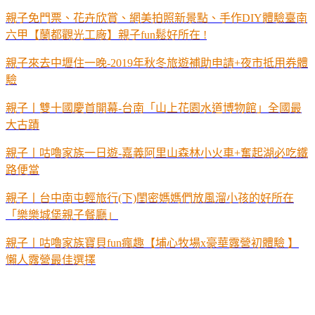
親子免門票、花卉欣賞、網美拍照新景點、手作DIY體驗臺南
六甲【蘭都觀光工廠】親子fun鬆好所在 !
親子來去中壢住一晚-2019年秋冬旅遊補助申請+夜市抵用券體
驗
親子丨雙十國慶首開幕-台南「山上花園水道博物館」全國最
大古蹟
親子丨咕嚕家族一日遊-嘉義阿里山森林小火車+奮起湖必吃鐵
路便當
親子丨台中南屯輕旅行(下)閨密媽媽們放風溜小孩的好所在
「樂樂城堡親子餐廳」
親子丨咕嚕家族寶貝fun瘋趣【埔心牧場x豪華露營初體驗 】
懶人露營最佳選擇