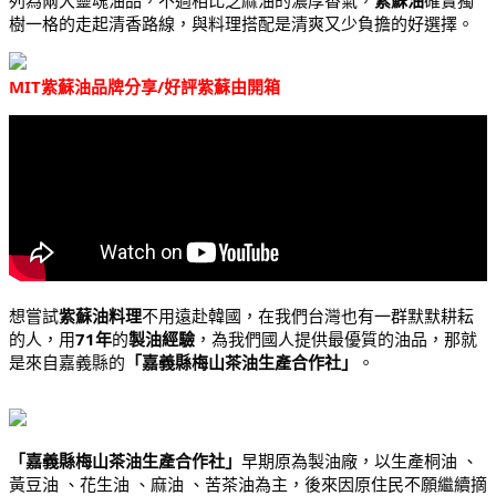
樹一格的走起清香路線，與料理搭配是清爽又少負擔的好選擇。
MIT紫蘇油品牌分享/好評紫蘇由開箱
想嘗試
紫蘇油料理
不用遠赴韓國，在我們台灣也有一群默默耕耘
的人，用
71年
的
製油經驗
，為我們國人提供最優質的油品，那就
是來自嘉義縣的
「
嘉義縣梅山茶油生產合作社
」
。
「嘉義縣梅山茶油生產合作社」
早期原為製油廠，以生產桐油 、
黃豆油 、花生油 、麻油 、苦茶油為主，後來因原住民不願繼續摘