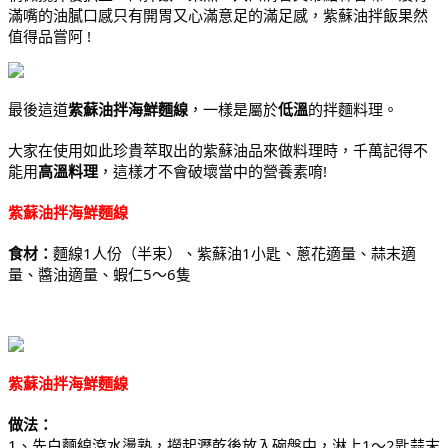
滿嘴的油膩口感只有開胃又心滿意足的滿足感，紫蘇油拌飯果然
值得品嘗阿 !
最後這道
紫蘇油拌海鮮麵線
，一樣是屬於
低溫
的拌麵料理。
大家在使用如此珍貴萃取出的紫蘇油品來做料理時，千萬記得不
能用
高溫料理
，這樣才不會破壞當中的營養素唷!
紫蘇油拌海鮮麵線
食材：
麵線1人份（半束）、紫蘇油1小匙、蔥花適量、蒜末適
量、醬油適量、蝦仁5～6隻
紫蘇油拌海鮮麵線
做法：
1、先白麵線滾水燙熟，撈起瀝乾後放入碗盤中，淋上1～2匙蒜末