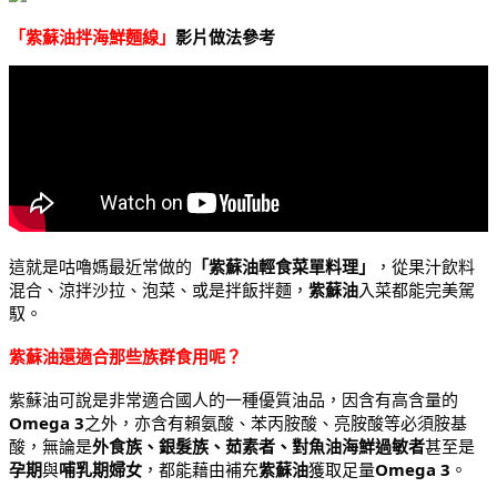
「紫蘇油拌海鮮麵線」
影片做法參考
這就是咕嚕媽最近常做的
「紫蘇油輕食菜單料理」
，從果汁飲料
混合、涼拌沙拉、泡菜、或是拌飯拌麵，
紫蘇油
入菜都能完美駕
馭。
紫蘇油還適合那些族群食用呢？
紫蘇油可說是非常適合國人的一種優質油品，因含有高含量的
Omega 3
之外，亦含有賴氨酸、苯丙胺酸、亮胺酸等必須胺基
酸，無論是
外食族、銀髮族、茹素者、對魚油海鮮過敏者
甚至是
孕期
與
哺乳期婦女
，都能藉由補充
紫蘇油
獲取足量
Omega 3
。