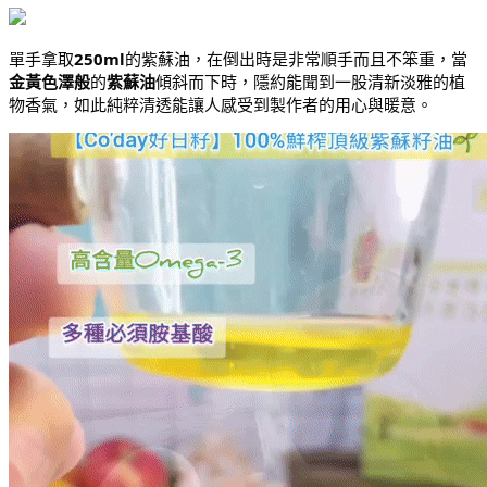
單手拿取
250ml
的紫蘇油，在倒出時是非常順手而且不笨重，當
金黃色澤般
的
紫蘇油
傾斜而下時，隱約能聞到一股清新淡雅的植
物香氣，如此純粹清透能讓人感受到製作者的用心與暖意。