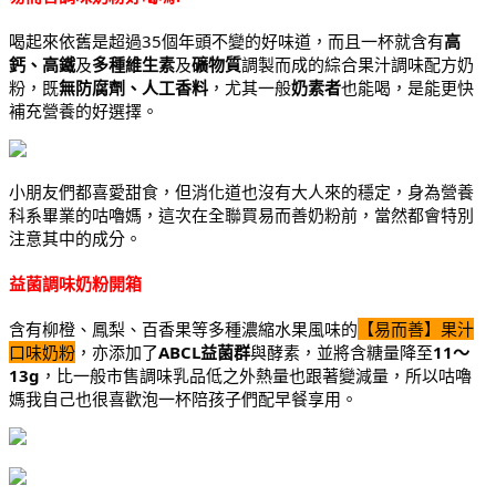
喝起來依舊是超過35個年頭不變的好味道，而且一杯就含有
高
鈣、高鐵
及
多種維生素
及
礦物質
調製而成的綜合果汁調味配方奶
粉，既
無防腐劑、人工香料
，尤其一般
奶素者
也能喝，是能更快
補充營養的好選擇。
小朋友們都喜愛甜食，但消化道也沒有大人來的穩定，身為營養
科系畢業的咕嚕媽，這次在全聯買易而善奶粉前，當然都會特別
注意其中的成分。
益菌調味奶粉開箱
含有
柳橙、鳳梨、百香果
等多種濃縮水果風味的
【易而善】果汁
口味奶粉
，亦添加了
ABCL益菌群
與
酵素
，並將含糖量降至
11～
13g
，比一般市售調味乳品低之外熱量也跟著變減量，所以咕嚕
媽我自己也很喜歡泡一杯陪孩子們配早餐享用。