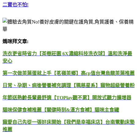
二寶也不怕!
媽咪拜文章:
洗衣更省時省力【茶樹莊園 6X濃縮科技洗衣球】溫和洗淨最
安心
第一次做茶葉蛋就上手【茗嶺茶鄉】高cp值台灣烏龍茶葉推薦
日常、孕期、病後營養補充調理【珮慈星系】寵物超級營養粉
年節送熟齡長輩最舒適【TOPlay聽不累】開放式聽力擴增器
貓咪保健食補推薦【關健時刻&漢方食補】貓咪主食罐
寵愛自己先從一張好床開始【我們是幸福床店】台南電動床墊
推薦