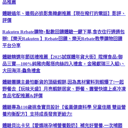
品推薦
體驗過年、連假必追影集韓劇推薦【現在撥打的電話】影評、
評價
Rakuten Rebate購物+點數回饋體驗一鍵下單,食衣住行通通包
辦!【樂天Rakuten 】Rebate回饋、樂天Rebate教學購物回饋
平台分享
體驗精選年節送禮推薦【2025試媒體年貨大街】陞煇食品:御
品三寶—100%純豬肉鬆搭肉絲四入禮盒 + 金豬獻瑞三入組)、
大田海洋:鱻魚禮盒
體驗團購主最怕斷貨的頂級蝦餅,因為真材實料到蝦爆了!一起
野餐去【玩味天盛】月亮蝦餅居家、野餐、露營快速上桌冷凍
食品宅配推薦&評價
體驗專為110歲挑食寶貝設計【雀巢健康科學 兒童佳膳 雙益營
養均衡配方】支持成長發育更給力!
體驗貝比卡兒【愛媽咪孕哺營養穀奶】補充好營養,一次哺餵