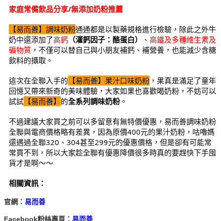
家庭常備飲品分享/無添加奶粉推薦
【易而善】調味奶粉
通通都是以製藥規格進行檢驗，除此之外牛
奶中還添加了
高鈣
（灌鈣因子：酪蛋白）
、
高鐵及多種維生素及
礦物質
，不僅可以替自己與小朋友補鈣、補營養，也能減少含糖
飲料的攝取。
這次在全聯入手的
【易而善】果汁口味奶粉
，果真是滿足了童年
回憶又帶來新奇的美味體驗，大家如果也喜歡喝奶粉，不妨可以
試試
【易而善】
的
全系列調味奶粉
。
不過建議大家買之前可以多留意有無特價優惠，易而善調味奶粉
全聯與電商價格略有差異，因為原價400元的果汁奶粉，咕嚕媽
還遇過全聯320、304甚至299元的優惠價格，但是卻有可能常
常買不到，所以大家趁全聯有優惠降價很多時真的要趕快下手囤
貨才是啊～～
相關資訊：
官網：
易而善
Facebook粉絲專頁：
易而善