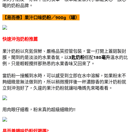
喝的奶粉品牌。
【易而善】果汁口味奶粉／900g（罐）
快速沖泡奶粉推
薦
果汁奶粉
以充氮保鮮、
嚴格品質控管包裝，當一打開上蓋鋁製封
膜，聞到的是淡淡的水果香氣，以
3匙奶粉
搭配
180毫升
溫水
的比
例，只是輕輕攪拌那熟悉的水果香味又回來了。
當奶粉一接觸到水時，可以感受到立即在水中溶解，如果粉末不
夠細緻是無法做到的，所以稍微攪拌後一杯濃醇香的果汁奶粉就
立刻沖泡好了，久違的果汁奶粉就讓咕嚕媽先來喝看看。
用肉眼仔細看，粉末真的超級細緻的!!
易而善調味奶粉好喝嗎?