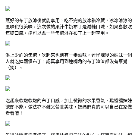
蒸好的布丁放涼後就能享用，吃不完的放冰箱冷藏，冰冰涼涼的
風味也很美味，這次做的果汁牛奶布丁是減糖口味，如果喜歡吃
焦糖口感，還可以煮一些焦糖淋在布丁上一起享用。
淋上少許的焦糖，吃起來也別有一番滋味，難怪課後的妹妹一個
人就吃掉兩個布丁，認真享用到連嘴角的布丁渣渣都沒有察覺
（笑）。
吃起來軟嫩軟嫩的布丁口感，加上微微的水果香氣，難怪讓妹妹
欲罷不能，做法亦不難又營養美味，媽媽們真的可以自己在家做
看看唷！
午後咕嚕媽還準備了一樣果汁奶粉口味的點心，打算與妹妹一起