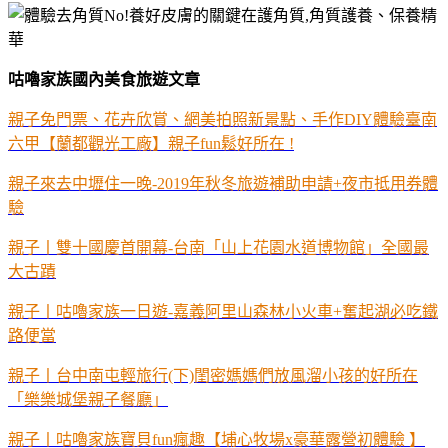
咕嚕家族國內美食旅遊文章
親子免門票、花卉欣賞、網美拍照新景點、手作DIY體驗臺南
六甲【蘭都觀光工廠】親子fun鬆好所在 !
親子來去中壢住一晚-2019年秋冬旅遊補助申請+夜市抵用券體
驗
親子丨雙十國慶首開幕-台南「山上花園水道博物館」全國最
大古蹟
親子丨咕嚕家族一日遊-嘉義阿里山森林小火車+奮起湖必吃鐵
路便當
親子丨台中南屯輕旅行(下)閨密媽媽們放風溜小孩的好所在
「樂樂城堡親子餐廳」
親子丨咕嚕家族寶貝fun瘋趣【埔心牧場x豪華露營初體驗 】