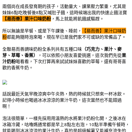
兩個尚在成長發育期的孩子，活動量大、課業壓力繁重，尤其是
妹妹6點吃晚餐後8點又喊肚子餓，這時候端出我的快速止餓法寶
【易而善】果汁口味奶粉
，馬上就能將飢餓感驅趕。
所以無論是早餐、或是下午課後、睡前，
【易而善】果汁口味奶
粉
都能夠隨時泡來喝，現在早已是我們家不可或缺的常備品了。
全聯易而善調味奶粉全系列共有五種口味
（巧克力、果汁、麥
芽、草莓、香蕉）
，可以依照小朋友喜愛挑選，這次我們先從
果
汁奶粉
喝看看，下次打算再來試試妹妹喜歡的草莓，還有哥哥喜
歡的香蕉牛奶。
話說最近天氣早晚涼爽中午炎熱，熱的時候就只想來一杯冰飲。
記得小時候也喝過冰冰涼涼的果汁牛奶，這次當然也不能錯過
啊！
泡法很簡單，一樣先採用用溫熱的水將果汁奶粉化開，之後冰在
冰箱冷藏，咕嚕媽通常都是早上8點左右泡，10點半準備午餐時，
就能喝到冰冰涼涼的果汁牛奶，真的是超級解暑又能補充流失的