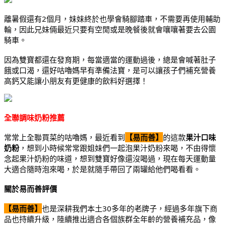
離暑假還有2個月，妹妹終於也學會騎腳踏車，不需要再使用輔助
輪，因此兄妹倆最近只要有空閒或是晚餐後就會嚷嚷著要去公園
騎車。
因為雙寶都還在發育期，每當適當的運動過後，總是會喊著肚子
餓或口渴，還好咕嚕媽早有準備法寶，是可以讓孩子們補充營養
高鈣又能讓小朋友有更健康的飲料好選擇！
全聯調味奶粉推薦
常常上全聯買菜的咕嚕媽，最近看到
【易而善】
的這款
果汁口味
奶粉
，想到小時候常常跟姐妹們一起泡果汁奶粉來喝，不由得懷
念起果汁奶粉的味道，想到雙寶好像還沒喝過，現在每天運動量
大適合隨時泡來喝，於是就隨手帶回了兩罐給他們喝看看。
關於易而善評價
【易而善】
也是深耕我們本土30多年的老牌子，經過多年旗下商
品也持續升級，陸續推出適合各個族群全年齡的營養補充品，像