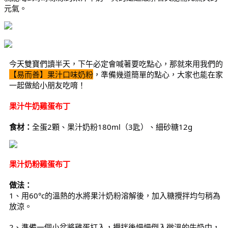
元氣。
今天雙寶們讀半天，下午必定會喊著要吃點心，那就來用我們的
【易而善】果汁口味奶粉
，準備幾道簡單的點心，大家也能在家
一起做給小朋友吃唷！
果汁牛奶雞蛋布丁
食材：
全蛋2顆、果汁奶粉180ml（3匙）、細砂糖12g
果汁奶粉雞蛋布丁
做法：
1、用60°c的溫熱的水將果汁奶粉溶解後，加入糖攪拌均勻稍為
放涼。
2、準備一個小盆將雞蛋打入，攪拌後慢慢倒入微溫的牛奶中，