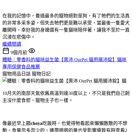
在我的記憶中，養過最多的寵物絕對是狗，有了牠們的生活真
的非常多采多姿，但失去牠們更是難以承受，當最後一隻愛犬
離開時，幸好我的身邊還有一隻貓咪陪伴著，讓我不至於一直
沉浸在悲傷中。
繼續閱讀
9個月前
體驗｜零香料的貓咪益生菌【奧沛 OurPet 貓用腸沛錠】貓咪
專用保健食品推薦
寵物用品日誌
寵物日記
10月天的南部天氣依舊高溫到達30度以上，不只是我們自己飼
主沒什麼食慾，寵物主子也一樣。
像最近早上餵
choya
吃飯時，也覺得牠看起來懶懶散散的不想
動，食量忽多忽少的，連帶嗯嗯的量也受影響導致有時查看2