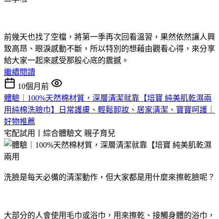
前幾天也找了空檔，將第一季再次回看溫習，果然依然讓人興
致高昂、眼淚感動不斷，所以特別的想藉由觀看心得，來分享
給大家一起來感受那股心底的震撼。
繼續閱讀
10個月前
體驗｜100%天然棉材質，深層清潔就靠【培寶 純美肌乾濕兩
用純棉洗臉巾】日常護膚、輕鬆卸妝、居家清潔、寶寶呵護｜
好物推薦
宅配試用丨綜合體驗文
親子育兒
洗臉是每天必備的清潔動作，但大家都是用什麼來擦乾臉呢？
大部分的人會使用毛巾或浴巾，用來擦乾、接觸身體的浴巾，