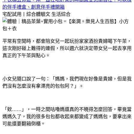
的伴手禮盒、創意伴手禮開箱
宅配試用丨綜合體驗文
生活綜合
平常有空閒時，都會陪女兒一起玩扮家家酒扮貴婦喝下午茶，
這次剛好碰上難得的連假，所以週六就決定帶女兒一起去享用
真正的下午茶與點心。
小女兒隨口說了一句：「媽媽，我們現在好像是貴婦，但是我
們沒有怎麼沒有拿漂亮的包包阿？」。
「欸……」，一時之間咕嚕媽還真的不曉得怎麼回答，畢竟當
媽媽久了，我的很多包包都收起來都變成了媽媽包，要拿出來
可能還要翻箱倒櫃。