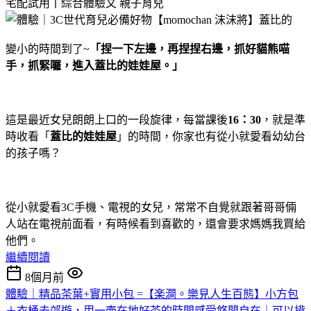
宅配試用丨綜合體驗文
親子育兒
變小的時間到了~
「捏一下左邊，再捏捏右邊，抓好貓熊喵
手，抓緊囉，進入蓋比的娃娃屋。」
這是最近女兒朗朗上口的一段旋律，每當課後
16：30
，就是準
時收看「
蓋比的娃娃屋
」的時間，你家也有從小就愛看幼幼台
的孩子嗎？
從小就愛看3C手機、電視的女兒，常常不自覺就跟著哥哥倆
人站在電視前面看，有時候看到喜歡的，還會要求媽媽我買給
他們。
繼續閱讀
8個月前
體驗｜精品茶葉+實用小包 =【楽澗。樂見人生百態】小方包
＋衣桶去郊遊，用一壺在地好茶的時間感受悠閒自在｜可以揹