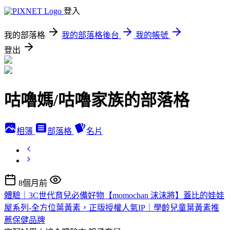
登入
我的部落格
我的部落格後台
我的帳號
登出
咕嚕媽/咕嚕家族的部落格
相簿
部落格
名片
8個月前
體驗｜3C世代育兒必備好物【momochan 沫沫將】蓋比的娃娃
屋系列-全方位葉黃素，正版授權人氣IP｜學齡兒童葉黃素推
薦保健品牌