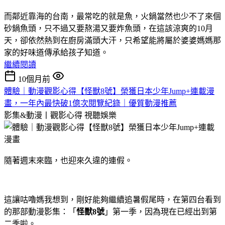
而鄰近靠海的台南，最常吃的就是魚，火鍋當然也少不了來個
砂鍋魚頭，只不過又要熬湯又要炸魚頭，在這該涼爽的10月
天，卻依然熱到在廚房滿頭大汗，只希望能將屬於婆婆媽媽那
家的好味道傳承給孩子知道。
繼續閱讀
10個月前
體驗｜動漫觀影心得【怪獸8號】榮獲日本少年Jump+連載漫
畫，一年內最快破1億次閱覽紀錄｜優質動漫推薦
影集&動漫丨觀影心得
視聽娛樂
隨著週末來臨，也迎來久違的連假。
這讓咕嚕媽我想到，剛好能夠繼續追暑假尾時，在第四台看到
的那部動漫影集：「
怪獸8號
」第一季，因為現在已經出到第
二季啦。