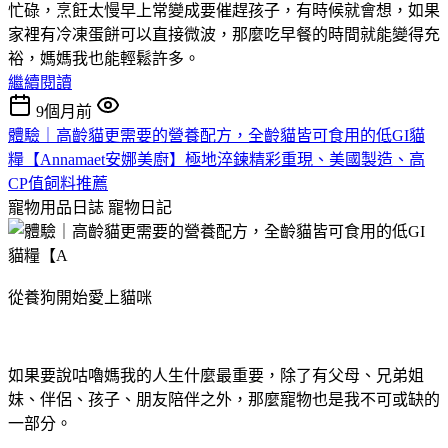
忙碌，烹飪太慢早上常變成要催趕孩子，有時候就會想，如果
家裡有冷凍蛋餅可以直接微波，那麼吃早餐的時間就能變得充
裕，媽媽我也能輕鬆許多。
繼續閱讀
9個月前
體驗｜高齡貓更需要的營養配方，全齡貓皆可食用的低GI貓
糧【Annamaet安娜美廚】極地淬鍊精彩重現、美國製造、高
CP值飼料推薦
寵物用品日誌
寵物日記
從養狗開始愛上貓咪
如果要說咕嚕媽我的人生什麼最重要，除了有父母、兄弟姐
妹、伴侶、孩子、朋友陪伴之外，那麼寵物也是我不可或缺的
一部分。