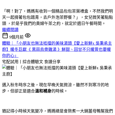
「啊！對了，媽媽有收到一個精品包包茶葉禮盒，不然我們明
天一起揹著包包踏青，去戶外泡茶野餐？」，女兒微笑著點點
頭 ，於是乎我們的貴婦午茶之約，就定於週日午餐時間。
繼續閱讀
9個月前
體驗｜「小朋友也無法抵擋的美味湯頭【愛上新鮮x 吳秉承主
廚】暖冬巨獻《 黑蒜烏骨雞湯 》鮮甜、回甘不只暖胃也要暖
你的心」
宅配試用丨綜合體驗文
食譜分享
邁入秋冬時序之後，現在早晚天氣微涼，雖然不到寒冷的地
步，但卻正是適合
溫和補身
的時候。
猶記得小時候天氣變冷，媽媽總是會熬煮一大鍋薑母鴨幫我們