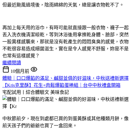
但最近颱風過境後，陰雨綿綿的天氣，總是讓衣物乾不了。
再加上每天用的浴巾，有時可能就直接跟一般衣物、襪子一起
丟入洗衣機清潔晾乾，等到沐浴後用拿擦乾身體、臉部，突然
一股異樣感襲來，那就是沒有乾產生的悶悶臭臭的感覺，衣物
不乾很容易造成細菌滋生，實在是令人感覺不舒服，妳是不是
也常有這樣感覺？
繼續閱讀
10個月前
體驗｜口口爆餡的滿足、鹹甜並俱的好滋味，中秋送禮新選擇
【Kris克里酥】花生+肉鬆爆餡蛋捲組｜台中中秋禮盒開箱
宅配試用丨綜合體驗文
美味食記
中秋節前夕，現在到處都已買的到蛋黃酥或其他種類月餅，像
前天孩子們的爺爺也買了一盒回來。