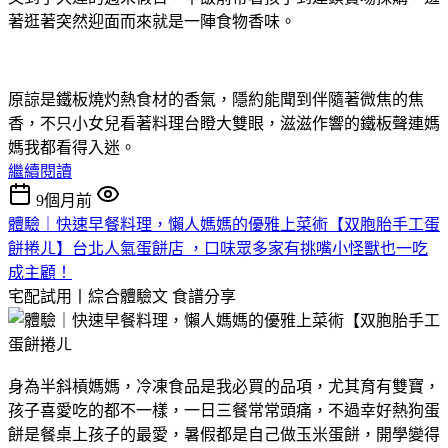
著逛著突然迎面而來就是一陣食物香味。
原諒是鐵板燒灼熱食材的香氣，隱約能聞到伴隨著微焦的焦
香，不只小女兒看著料理台瞪大雙眼，滋滋作響的鐵板聲連媽
媽我都看得入迷。
繼續閱讀
9個月前
體驗｜快速早餐料理，懶人媽媽的優雅上菜術【双胞胎手工蛋
餅捲ㄦ】台北人氣蛋餅店 ，口味眾多家有挑嘴小怪獸也一吃
成主顧！
宅配試用丨綜合體驗文
食譜分享
身為半斜槓媽媽，冷凍食品是我必買的品項，尤其育有雙寶，
孩子喜愛吃的都不一樣，一日三餐常常頭痛，不過幸好熱狗蛋
餅是餐桌上孩子的最愛，暑假都是自己做玉米蛋餅，開學變得