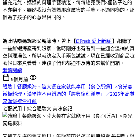
補充元氣，媽媽的料理手藝精湛，每每總讓我們8個孩子吃的
不亦樂乎。雖然我沒有媽媽那麼厲害的手藝，不過同樣的，那
個為了孩子的心意是相同的。
為此咕嚕媽想起父親節時，曾上
【
i3Fresh 愛上新鮮
】
網購了
一些鮮蝦海產寄到娘家，當時剛好也有看到一些適合溫補的真
空料理湯包，所以就決定入手兩包試試，現在已經收到商品趁
著假日來煮看看，連孩子們也都迫不及待的來幫忙開箱。
繼續閱讀
9個月前
體驗｜餐廳級海、陸大餐在家就能享用【食心所遇】×食光宴
鐵板料理，漢堡控不容錯過的「經典復刻漢堡」／2025年高質
感漢堡禮盒推薦
宅配試用丨綜合體驗文
美味食記
又到了久違的週末假日，午飯前帶著孩子到連鎖賣場採購，逛