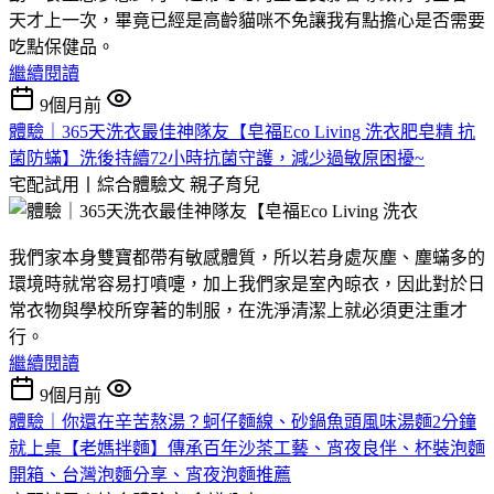
天才上一次，畢竟已經是高齡貓咪不免讓我有點擔心是否需要
吃點保健品。
繼續閱讀
9個月前
體驗｜365天洗衣最佳神隊友【皂福Eco Living 洗衣肥皂精 抗
菌防蟎】洗後持續72小時抗菌守護，減少過敏原困擾~
宅配試用丨綜合體驗文
親子育兒
我們家本身雙寶都帶有敏感體質，所以若身處灰塵、塵蟎多的
環境時就常容易打噴嚏，加上我們家是室內晾衣，因此對於日
常衣物與學校所穿著的制服，在洗淨清潔上就必須更注重才
行。
繼續閱讀
9個月前
體驗｜你還在辛苦熬湯？蚵仔麵線、砂鍋魚頭風味湯麵2分鐘
就上桌【老媽拌麵】傳承百年沙茶工藝、宵夜良伴、杯裝泡麵
開箱、台灣泡麵分享、宵夜泡麵推薦