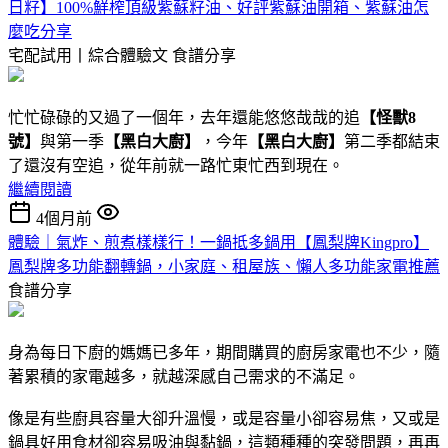
日籽】100%鮮榨頂級紫蘇籽油、好評紫蘇油開箱、紫蘇油怎
麼吃分享
宅配試用丨綜合體驗文
食譜分享
忙忙碌碌的又過了一個年，去年還能悠悠哉哉的追
【怪獸8
號】
與第一季
【黑白大廚】
，今年
【黑白大廚】
第二季都結束
了還沒有空追，從年前就一路忙東忙西到現在。
繼續閱讀
4個月前
體驗｜氣炸、煎煮樣樣行！一鍋抵多鍋用【鳳梨牌Kingpro】
鳳梨牌多功能翻轉鍋，小家庭、租屋族、懶人多功能家電推薦
食譜分享
身為每日下廚的媽媽已多年，期間購買的廚房家電也不少，隨
著累積的家電越多，就越深感自己需求的不滿足。
像是有些廚具容量大卻升溫慢，或是容量小卻容易焦，又或是
鍋具好用食材卻容易吸油與黏鍋，這類種種的突發問題，再再