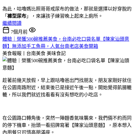
為此，咕嚕媽比照哥哥戒尿布的做法，那就是選擇以好穿脫的
「
褲型尿布
」，來讓孩子練習晚上起來上廁所。
繼續閱讀
7個月前
體驗｜榮獲500碗推薦美食，台南必吃口袋名單【陳家汕頭意
麵】無添加手工魚冊，人氣台南老店美食開箱
美食報報丨台南美食
美味食記
趁著前幾天放假，早上跟咕嚕爸出門找朋友，朋友家剛好就住
在公園南路附近，結束後已是接近午後一點，開始覺得飢腸轆
轆，所以我們就近找看看有沒有想吃的小吃店。
在公園路口轉角後，突然一陣麵香氣味襲來，我們倆不約而同
的停下機車，抬頭一看招牌寫著【陳家汕頭意麵】，原本想入
內用餐只可惜高朋滿座。