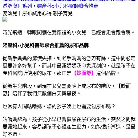
透舒膚》系列，婦產科x小兒科醫師聯合推薦
嬰幼兒丨尿布試用心得
親子育兒
時光飛逝，轉眼間躺在我懷裡的小女兒，已經會走會跑會跳。
婦產科x小兒科醫師聯合推薦的尿布品牌
從新手媽媽的驚慌失措，到老手媽媽的游刃有餘，這中間必定
需要許多好幫手，而其中最讓媽媽我印象深刻的，就是孩子在
產科醫院所使用的尿布，那正是
【妙而舒】
這個品牌。
從新生兒階段，到現在女兒需要晚上戒尿布的階段，
【妙而
舒】
陪伴了我們無數個白天與黑夜。
也常有人問咕嚕媽，您的孩子晚上也需要包尿布嗎？
咕嚕媽認為，孩子從小早已習慣尿在尿布的生活，突然之間就
要讓她起來，容易讓孩子心裡產生壓力，如能循序漸進，是最
好不過。