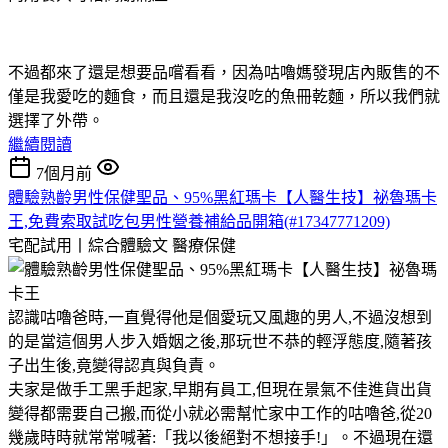
不過都來了還是想要品嚐看看，因為咕嚕媽發現店內販售的不
僅是我愛吃的麵食，而且還是我沒吃的魚冊乾麵，所以我們就
選擇了外帶。
繼續閱讀
7個月前
體驗熟齡男性保健聖品、95%黑紅瑪卡【人醫生技】祕魯瑪卡
王,免費索取試吃包男性營養補給品開箱(#17347771209)
宅配試用丨綜合體驗文
醫療保健
認識咕嚕爸時,一直覺得他是個愛玩又風趣的男人,不過沒想到
的是當這個男人步入婚姻之後,那玩世不恭的輕浮態度,隨著孩
子出生後,竟變得認真與負責。
夫家是做手工黑手起家,早期有員工,但現在景氣不佳進貨出貨
變得都需要自己搬,而從小就必需幫忙家中工作的咕嚕爸,從20
幾歲時時就常常喊著:「我以後絕對不想接手!」。不過現在還