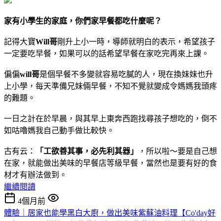
家有小學生的家庭，你們家早餐都吃什麼呢？
記得大寶
Will哥
剛升上小一時，導師就明白的表示，希望孩子
一定要吃早餐，如果可以的話希望早餐在家吃完再來上課。
偏偏
will哥
是個早餐不多變就容易吃膩的人，現在換妹妹也升
上小學，每天準備兄妹倆早餐，不知不覺就變成令媽媽我頭疼
的難題。
一日之計在於早晨，與其早上東奔西跑找尋孩子想吃的，倒不
如咕嚕媽我自己動手做比較快。
古有云：
「工欲善其事，必先利其器」
，所以啦～要是自己想
在家，就能做出美味的早餐店等級早餐，當然也是要有好的食
材才有辦法做到。
繼續閱讀
4個月前
體驗｜居家也能學黑白大廚，做出美味紫蘇油料理【Co'day好