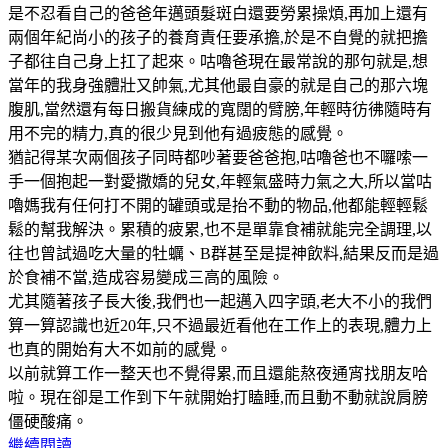
是不忍看自己的爸爸年邁頭髮斑白還要勞累操煩,再加上還有
兩個年紀尚小的孩子的養育責任要承擔,於是不自覺的就把擔
子都往自己身上扛了起來。咕嚕爸現在最常說的那句就是,想
當年的我身強體壯又帥氣,尤其他最自豪的就是自己的那六塊
腹肌,當然還有每日搬貨練成的寬闊的臂膀,年輕時彷彿隨時有
用不完的精力,真的很少見到他有過疲態的感覺。
猶記得某次兩個孩子同時都吵著要爸爸抱,咕嚕爸也不囉嗦一
手一個抱起一對愛撒嬌的兒女,年輕氣盛時力氣之大,所以當咕
嚕媽我有任何打不開的罐頭或是抬不動的物品,他都能輕輕鬆
鬆的幫我解決。累積的疲累,也不是單靠食補就能完全調理,以
往也曾試過吃大量的牡蠣、B群甚至是提神飲料,結果反而是過
於食補不當,造成容易變成三高的風險。
尤其隨著孩子長大後,我們也一起邁入四字頭,老大不小的我們
算一算認識也近20年,只不過最近看他在工作上的表現,體力上
也真的開始有大不如前的感覺。
以前就算工作一整天也不覺得累,而且還能熬夜通宵找朋友哈
啦。現在卻是工作到下午就開始打瞌睡,而且動不動就說肩膀
僵硬酸痛。
繼續閱讀