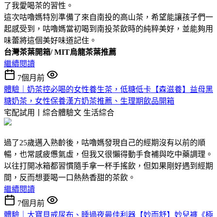
了我愛喝茶的習性。
這次咕嚕媽特別準備了來自南投的高山茶，希望能讓孩子們一
起感受到，咕嚕媽當初喝到南投茶飲時的純粹美好，並能夠用
味蕾將這個美好味道記住。
台灣茶葉開箱/ MIT烏龍茶葉推薦
繼續閱讀
7個月前
體驗｜奶茶控必喝的女性養生茶，低糖低卡【森滋養】益母黑
糖奶茶，女性保養漢方奶茶推薦、生理期飲品開箱
宅配試用丨綜合體驗文
生活綜合
過了25歲邁入熟齡後，咕嚕媽發現自己的經期沒有以前的順
暢，也常感疲憊氣虛，但我又很懶得動手食補與吃中藥調理。
以往打開冰箱都習慣隨手拿一杯手搖飲，但如果剛好遇到經期
間，反而想要喝一口熱熱香甜的茶飲。
繼續閱讀
7個月前
體驗｜大寶貝戒尿布、睡過夜最佳利器【妙而舒】妙兒褲《極