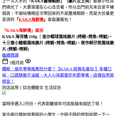
上一次入手的
「
KAKA醬燒蝦餅
」
（圖片左上角）
都被小吃貨
們掃光了，大寶哥還在心心念念著，所以出門前先來去安平補
個貨，不過咕嚕媽這次帶回來的不是醬燒蝦餅，而是大份量更
澎湃的
「
KAKA海鮮燒
」
家庭量販包！
「KAKA海鮮燒」組合
KAKA 海洋燒 210g ｜
金沙蝦球風味脆片 (烤蝦+烤魚+烤魷)
、
十三香小龍蝦風味脆片 (烤蝦+烤魚+烤魷)
、
夜市蚵仔煎風味脆
片 (烤蝦+烤蚵)
繼續閱讀
5個月前
體驗｜過年零嘴推薦吃什麼？【KAKA 經典名產包 】多種口
味、口感酥脆不油膩，大人小孩都愛的年節零嘴，送禮自用兩
相宜！
到店試用丨綜合體驗文
生活綜合
當時序邁入2月份，代表距離過年可說是越來越近了呢！
家中兩位開始放寒假的小學生，也時不時的想到就問一下～