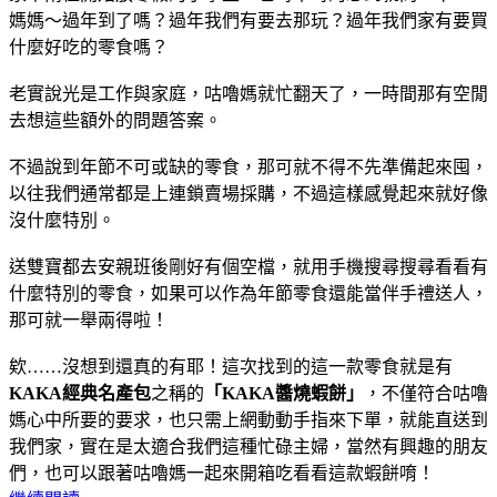
媽媽～過年到了嗎？過年我們有要去那玩？過年我們家有要買
什麼好吃的零食嗎？
老實說光是工作與家庭，咕嚕媽就忙翻天了，一時間那有空閒
去想這些額外的問題答案。
不過說到年節不可或缺的零食，那可就不得不先準備起來囤，
以往我們通常都是上連鎖賣場採購，不過這樣感覺起來就好像
沒什麼特別。
送雙寶都去安親班後剛好有個空檔，就用手機搜尋搜尋看看有
什麼特別的零食，如果可以作為年節零食還能當伴手禮送人，
那可就一舉兩得啦！
欸……沒想到還真的有耶！這次找到的這一款零食就是有
KAKA經典名產包
之稱的
「KAKA醬燒蝦餅」
，不僅符合咕嚕
媽心中所要的要求，也只需上網動動手指來下單，就能直送到
我們家，實在是太適合我們這種忙碌主婦，當然有興趣的朋友
們，也可以跟著咕嚕媽一起來開箱吃看看這款蝦餅唷！