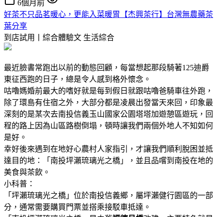
6個月前
好茶不只品茗暖心，更能入菜暖胃【杰興茶行】台灣無農藥茶
葉分享
到店試用丨綜合體驗文
生活綜合
最近臉書常跑出以前的動態回顧，每當想起那段騎著125迪爵
東征西跑的日子，總是令人感到格外懷念。
咕嚕媽婚前最大的嗜好就是每到假日就跟咕嚕爸騎車往外跑，
除了環島有住宿之外，大部分都是凌晨出發當天來回，印象最
深刻的是某次去南投信義玉山國家公園塔塔加遊憩區遊玩，回
程的路上因為山區路樹倒塌，頓時讓我們兩個外地人不知如何
是好。
幸好後來遇到在地好心農村人家指引，才讓我們順利脫困並抵
達目的地：「南投坪瀨琉璃光之橋」，並且品嚐到南投在地的
美食與茶飲。
小科普：
「坪瀨琉璃光之橋」位於南投信義鄉，屬坪瀨健行園區的一部
分，通常需要購買門票並搭乘接駁車抵達。