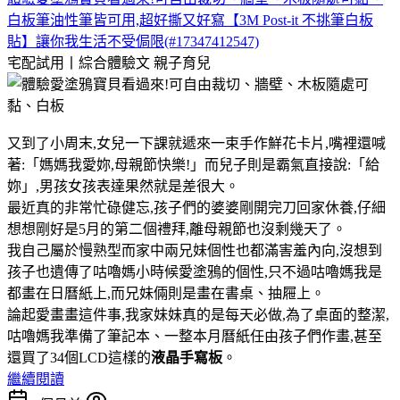
白板筆油性筆皆可用,超好撕又好寫【3M Post-it 不挑筆白板
貼】讓你我生活不受侷限(#17347412547)
宅配試用丨綜合體驗文
親子育兒
又到了小周末,女兒一下課就遞來一束手作鮮花卡片,嘴裡還喊
著:「媽媽我愛妳,母親節快樂!」而兒子則是霸氣直接說:「給
妳」,男孩女孩表達果然就是差很大。
最近真的非常忙碌健忘,孩子們的婆婆剛開完刀回家休養,仔細
想想剛好是5月的第二個禮拜,離母親節也沒剩幾天了。
我自己屬於慢熟型而家中兩兄妹個性也都滿害羞內向,沒想到
孩子也遺傳了咕嚕媽小時候愛塗鴉的個性,只不過咕嚕媽我是
都畫在日曆紙上,而兄妹倆則是畫在書桌、抽屜上。
論起愛畫畫這件事,我家妹妹真的是每天必做,為了桌面的整潔,
咕嚕媽我準備了筆記本、一整本月曆紙任由孩子們作畫,甚至
還買了34個LCD這樣的
液晶手寫板
。
繼續閱讀