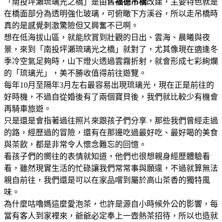
「南投坪瀨琉璃光之橋」是由舊
福德吊橋
改建，主要特色就是
在橋面部分為透明強化玻璃，可俯瞰下方溪谷，所以走吊橋時
真的是感覺刺激驚險但又興奮不已啊。
想在低海拔山區，就能欣賞到壯觀的日出、雲海、晨曦與夜
景，來到「南投坪瀨琉璃光之橋」就對了，尤其像現在適逢冬
季冷空氣足夠時，山下燈火透過雲霧折射，就會形成七彩絢爛
的「琉璃光」，美不勝收值得前往遊覽。
每年10月至隔年3月左右最容易出現琉璃光，現在正是前往的
好時機，不過自從婚後有了兩個寶貝後，我們就比較少有機會
再騎車旅遊。
只是還是會指著過往照片來跟孩子們分享，那些我們曾經走過
的路，經歷過的冒險，還有在那邊吃過最好吃、最好喝的美食
與茶飲，都是非常令人懷念難忘的回憶。
看孩子們的嚮往的表情就知道，他們也很想親身經歷體驗看
看，雖然現實生活的忙碌讓我們常常事與願違，不過就算無法
親自前往，我們還是可以在家品嚐到屬於高山茶香的獨特風
味。
為什麼咕嚕媽這麼愛泡茶，也許是源自小時候外公的影響，每
當有客人到家裡來，爺爺必定奉上一壺熱茶招待，所以也造就