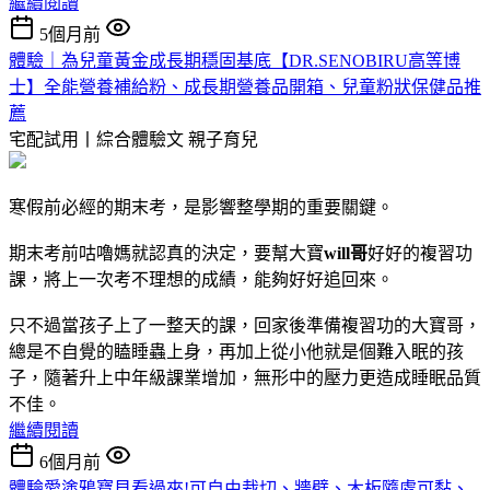
繼續閱讀
5個月前
體驗｜為兒童黃金成長期穩固基底【DR.SENOBIRU高等博
士】全能營養補給粉、成長期營養品開箱、兒童粉狀保健品推
薦
宅配試用丨綜合體驗文
親子育兒
寒假前必經的期末考，是影響整學期的重要關鍵。
期末考前咕嚕媽就認真的決定，要幫大寶
will哥
好好的複習功
課，將上一次考不理想的成績，能夠好好追回來。
只不過當孩子上了一整天的課，回家後準備複習功的大寶哥，
總是不自覺的瞌睡蟲上身，再加上從小他就是個難入眠的孩
子，隨著升上中年級課業增加，無形中的壓力更造成睡眠品質
不佳。
繼續閱讀
6個月前
體驗愛塗鴉寶貝看過來!可自由裁切、牆壁、木板隨處可黏、