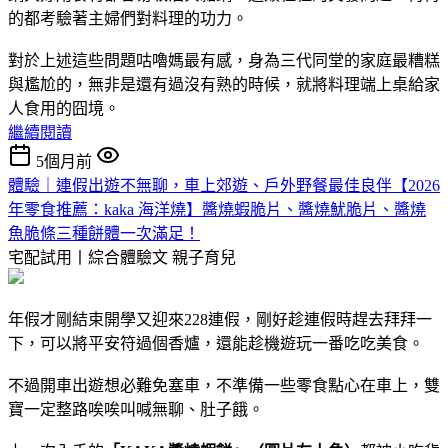
的都考驗著主婦們對料理的功力。
對於上述這些問題咕嚕媽最有感，身為三代同堂的家庭最糟糕
與尷尬的，無非是還有過沒有熟的時候，就將料理端上桌給家
人食用的囧境。
繼續閱讀
5個月前
體驗｜連假出遊不無聊，車上郊遊、戶外野餐最佳良伴【2026
年零食推薦：kaka 海洋燒】醬燒蝦脆片、醬燒魷脆片、醬燒
魚脆條三種餅體一次滿足！
宅配試用丨綜合體驗文
親子育兒
年假才剛結束開學又迎來228連假，剛好趁連假時趕去拜拜一
下，可以將平安符過個香爐，還能趁機遊玩一番吃吃美食。
不過開車出遊想必難免塞車，不準備一些零食點心在車上，雙
寶一定整路唉唉叫喊無聊、肚子餓。