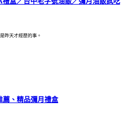
A禮盒／台中老字號油飯／彌月油飯試吃
像是昨天才經歷的事。
飯推薦、精品彌月禮盒