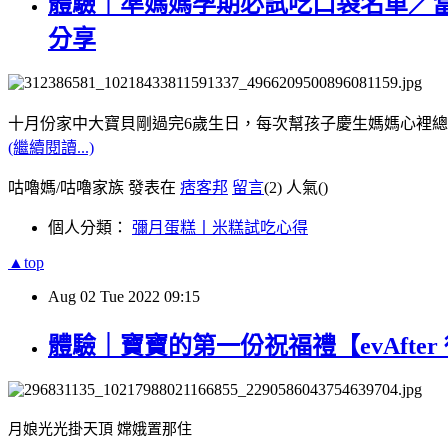
體驗｜準媽媽孕期必試吃口袋名單／
分享
十月份家中大寶貝剛過完6歲生日，每次幫孩子慶生媽媽心裡
(繼續閱讀...)
咕嚕媽/咕嚕家族 發表在
痞客邦
留言
(2)
人氣(
)
個人分類：
彌月蛋糕丨米糕試吃心得
▲top
Aug
02
Tue
2022
09:15
體驗｜寶寶的第一份祝福禮【evAft
月娘光光掛天頂 嫦娥置那住