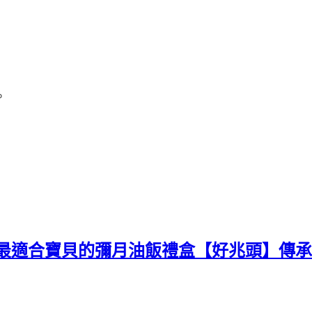
。
-最適合寶貝的彌月油飯禮盒【好兆頭】傳