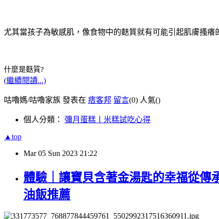
尤其當孩子為敏感肌，像食物中的麩質就有可能引起肌膚搔癢的
什麼是麩質?
(繼續閱讀...)
咕嚕媽/咕嚕家族 發表在
痞客邦
留言
(0)
人氣(
)
個人分類：
彌月蛋糕丨米糕試吃心得
▲top
Mar
05
Sun
2023
21:22
體驗｜讓寶貝含著金湯匙的幸福從傳
油飯推薦