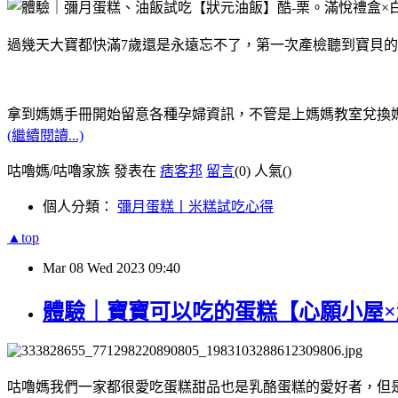
過幾天大寶都快滿7歲還是永遠忘不了，第一次產檢聽到寶貝的
拿到媽媽手冊開始留意各種孕婦資訊，不管是上媽媽教室兌換
(繼續閱讀...)
咕嚕媽/咕嚕家族 發表在
痞客邦
留言
(0)
人氣(
)
個人分類：
彌月蛋糕丨米糕試吃心得
▲top
Mar
08
Wed
2023
09:40
體驗｜寶寶可以吃的蛋糕【心願小屋
咕嚕媽我們一家都很愛吃蛋糕甜品也是乳酪蛋糕的愛好者，但