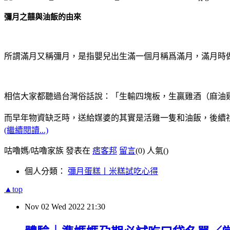
彌月之囍與油飯的由來
所謂滿月又稱彌月，是指嬰兒出生滿一個月稱爲滿月，滿月時
相信大家都聽過台灣俗話說：「生輸四塊板，生贏雞酒（麻油
而早年物資缺乏時，送給媒婆的其實是活雞一隻和油飯，後續
(繼續閱讀...)
咕嚕媽/咕嚕家族 發表在
痞客邦
留言
(0)
人氣(
)
個人分類：
彌月蛋糕丨米糕試吃心得
▲top
Nov
02
Wed
2022
21:30