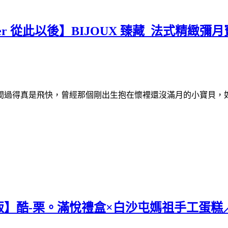
 從此以後】BIJOUX 臻藏_法式精緻彌月寶
間過得真是飛快，曾經那個剛出生抱在懷裡還沒滿月的小寶貝，
】酷-栗。滿悅禮盒×白沙屯媽祖手工蛋糕