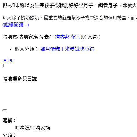
但~如果妳以為生完孩子後就能好好坐月子，調養身子，那
就大
每天除了擠奶餵奶，最重要的就是幫孩子找尋適合的彌月禮
盒，而
(繼續閱讀...)
咕嚕媽/咕嚕家族 發表在
痞客邦
留言
(0)
人氣(
)
個人分類：
彌月蛋糕丨米糕試吃心得
▲top
1
咕嚕媽育兒日誌
暱稱：
咕嚕媽/咕嚕家族
分類：