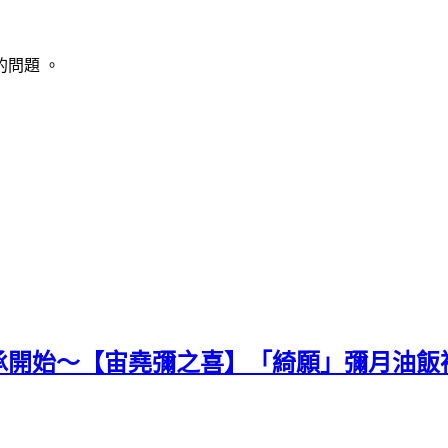
問題 。
承開始～【宙堯彌之喜】「綺願」彌月油飯