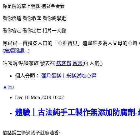
你是阮的掌上明珠 抱著金金看
看你度這 看你收涎 看你底學走
看你會走 看你出世 相片一大疊
鳳飛飛一首膾炙人口的「心肝寶貝」道盡許多為人父母的心聲
(繼續閱讀...)
咕嚕媽/咕嚕家族 發表在
痞客邦
留言
(0)
人氣(
)
個人分類：
彌月蛋糕丨米糕試吃心得
▲top
Dec
16
Mon
2019
10:02
體驗丨古法純手工製作無添加防腐劑
俗話說生得過孩子就麻油香~