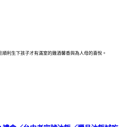
旦順利生下孩子才有滿室的雞酒馨香與為人母的喜悅。