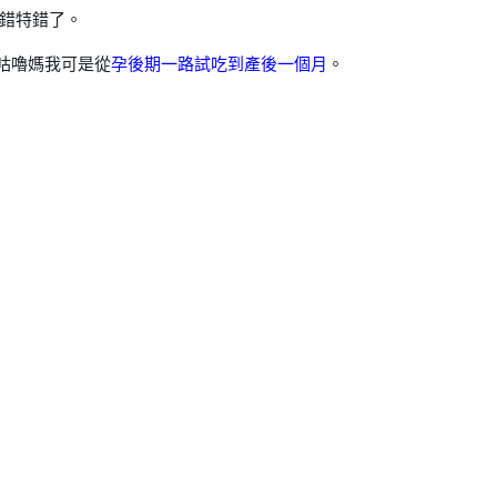
錯特錯了。
咕嚕媽我可是從
孕後期一路試吃到產後一個月
。