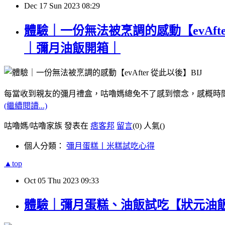
Dec
17
Sun
2023
08:29
體驗｜一份無法被烹調的感動【evAfter
｜彌月油飯開箱｜
每當收到親友的彌月禮盒，咕嚕媽總免不了感到懷念，感概時
(繼續閱讀...)
咕嚕媽/咕嚕家族 發表在
痞客邦
留言
(0)
人氣(
)
個人分類：
彌月蛋糕丨米糕試吃心得
▲top
Oct
05
Thu
2023
09:33
體驗｜彌月蛋糕、油飯試吃【狀元油飯