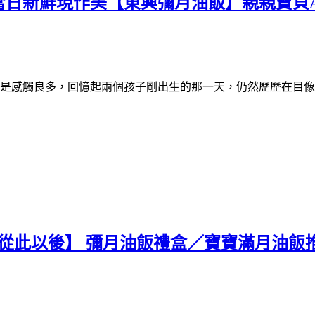
當日新鮮現作美【東興彌月油飯】親親寶貝
總是感觸良多，回憶起兩個孩子剛出生的那一天，仍然歷歷在目
er 從此以後】 彌月油飯禮盒／寶寶滿月油