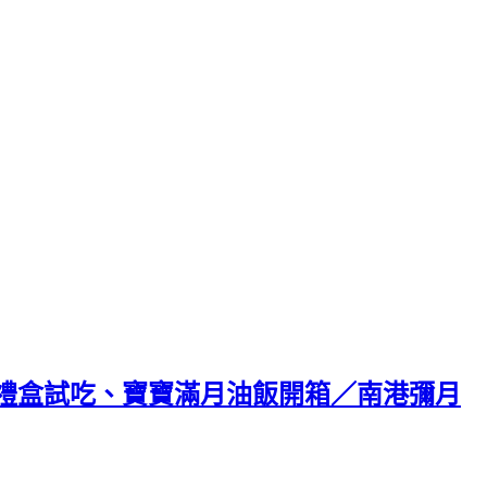
禮盒試吃、寶寶滿月油飯開箱／南港彌月